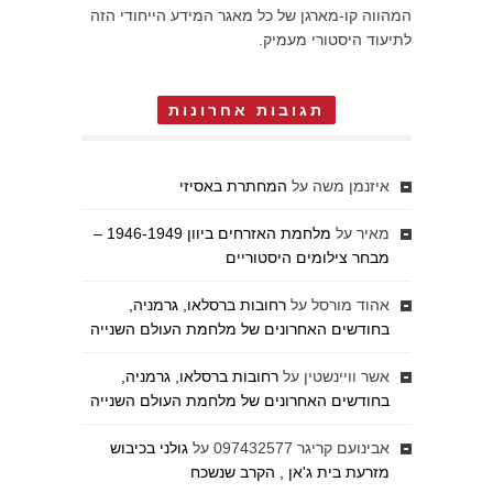
המהווה קו-מארגן של כל מאגר המידע הייחודי הזה
לתיעוד היסטורי מעמיק.
תגובות אחרונות
איזנמן משה
על
המחתרת באסיזי
מאיר
על
מלחמת האזרחים ביוון 1946-1949 –
מבחר צילומים היסטוריים
אהוד מורסל
על
רחובות ברסלאו, גרמניה,
בחודשים האחרונים של מלחמת העולם השנייה
אשר וויינשטין
על
רחובות ברסלאו, גרמניה,
בחודשים האחרונים של מלחמת העולם השנייה
אבינועם קריגר 097432577
על
גולני בכיבוש
מזרעת בית ג'אן , הקרב שנשכח