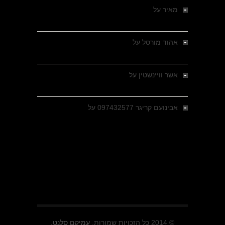
מאיר
על
מלחמת האזרחים ביוון 1946-1949 –
מבחר צילומים היסטוריים
אהוד מורסל
על
רחובות ברסלאו, גרמניה,
בחודשים האחרונים של מלחמת העולם השנייה
אשר וויינשטין
על
רחובות ברסלאו, גרמניה,
בחודשים האחרונים של מלחמת העולם השנייה
אבינועם קריגר 097432577
על
גולני בכיבוש
מזרעת בית ג'אן , הקרב שנשכח
© 2014 כל הזכויות שמורות.
עמיקם סלנט.