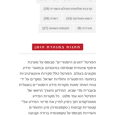
קרבות-מלחמת-העולם-השנייה
(19)
רומא-העתיקה
(14)
רוסיה
(39)
תורכיה
(9)
תקופת-השואה
(27)
תחנות במנהרת הזמן
הפורטל "רגעים היסטוריים" מבוסס על מערכת
איסוף שיטתית שנפרסה באינטרנט ובמאגרי מידע
מקוונים בעולם. הפורטל כולל סקירות אינטגרטיביות
בתחומי ההיסטוריה ותולדות ישראל. נסקרים על ידי
צוות האתר מאות מקורות מידע היסטוריים באנגלית
ובעברית מדי שבוע. המידען והעורך הראשי של
הפורטל הוא עמי סלנט . כל מקורות המידע
מאונדקסים תוך ניסיון למיין את פריטי המידע עפ"י
קטגוריות קבועות ( טקסונומיה) מיון החומרים
והעדויות מבוסס על טקסונומיה ברורה וקבועה