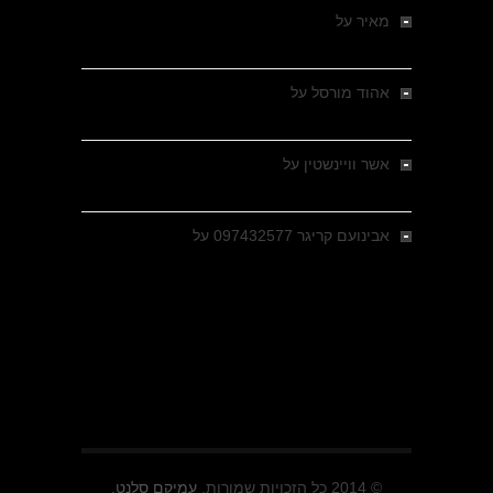
מאיר
על
מלחמת האזרחים ביוון 1946-1949 –
מבחר צילומים היסטוריים
אהוד מורסל
על
רחובות ברסלאו, גרמניה,
בחודשים האחרונים של מלחמת העולם השנייה
אשר וויינשטין
על
רחובות ברסלאו, גרמניה,
בחודשים האחרונים של מלחמת העולם השנייה
אבינועם קריגר 097432577
על
גולני בכיבוש
מזרעת בית ג'אן , הקרב שנשכח
© 2014 כל הזכויות שמורות.
עמיקם סלנט.