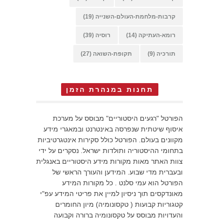
קרבות-מלחמת-העולם-השנייה
(19)
רומא-העתיקה
(14)
רוסיה
(39)
תורכיה
(9)
תקופת-השואה
(27)
תחנות במנהרת הזמן
הפורטל "רגעים היסטוריים" מבוסס על מערכת
איסוף שיטתית שנפרסה באינטרנט ובמאגרי מידע
מקוונים בעולם. הפורטל כולל סקירות אינטגרטיביות
בתחומי ההיסטוריה ותולדות ישראל. נסקרים על ידי
צוות האתר מאות מקורות מידע היסטוריים באנגלית
ובעברית מדי שבוע. המידען והעורך הראשי של
הפורטל הוא עמי סלנט . כל מקורות המידע
מאונדקסים תוך ניסיון למיין את פריטי המידע עפ"י
קטגוריות קבועות ( טקסונומיה) מיון החומרים
והעדויות מבוסס על טקסונומיה ברורה וקבועה