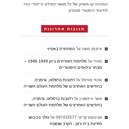
המהווה קו-מארגן של כל מאגר המידע הייחודי הזה
לתיעוד היסטורי מעמיק.
תגובות אחרונות
איזנמן משה
על
המחתרת באסיזי
מאיר
על
מלחמת האזרחים ביוון 1946-1949 –
מבחר צילומים היסטוריים
אהוד מורסל
על
רחובות ברסלאו, גרמניה,
בחודשים האחרונים של מלחמת העולם השנייה
אשר וויינשטין
על
רחובות ברסלאו, גרמניה,
בחודשים האחרונים של מלחמת העולם השנייה
אבינועם קריגר 097432577
על
גולני בכיבוש
מזרעת בית ג'אן , הקרב שנשכח