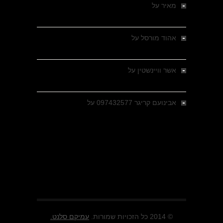
מאיר
על
מלחמת האזרחים ביוון 1946-1949 –
מבחר צילומים היסטוריים
אהוד מורסל
על
רחובות ברסלאו, גרמניה,
בחודשים האחרונים של מלחמת העולם השנייה
אשר וויינשטין
על
רחובות ברסלאו, גרמניה,
בחודשים האחרונים של מלחמת העולם השנייה
אבינועם קריגר 097432577
על
גולני בכיבוש
מזרעת בית ג'אן , הקרב שנשכח
© 2014 כל הזכויות שמורות.
עמיקם סלנט.