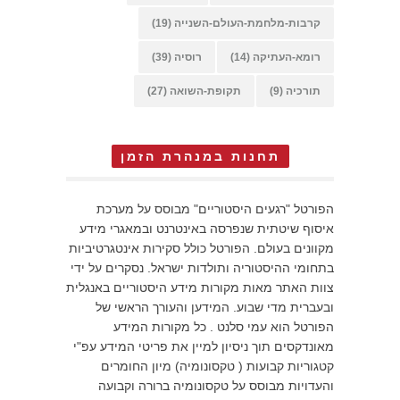
קרבות-מלחמת-העולם-השנייה
(19)
רומא-העתיקה
(14)
רוסיה
(39)
תורכיה
(9)
תקופת-השואה
(27)
תחנות במנהרת הזמן
הפורטל "רגעים היסטוריים" מבוסס על מערכת
איסוף שיטתית שנפרסה באינטרנט ובמאגרי מידע
מקוונים בעולם. הפורטל כולל סקירות אינטגרטיביות
בתחומי ההיסטוריה ותולדות ישראל. נסקרים על ידי
צוות האתר מאות מקורות מידע היסטוריים באנגלית
ובעברית מדי שבוע. המידען והעורך הראשי של
הפורטל הוא עמי סלנט . כל מקורות המידע
מאונדקסים תוך ניסיון למיין את פריטי המידע עפ"י
קטגוריות קבועות ( טקסונומיה) מיון החומרים
והעדויות מבוסס על טקסונומיה ברורה וקבועה