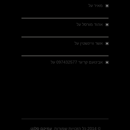
מאיר
על
מלחמת האזרחים ביוון 1946-1949 –
מבחר צילומים היסטוריים
אהוד מורסל
על
רחובות ברסלאו, גרמניה,
בחודשים האחרונים של מלחמת העולם השנייה
אשר וויינשטין
על
רחובות ברסלאו, גרמניה,
בחודשים האחרונים של מלחמת העולם השנייה
אבינועם קריגר 097432577
על
גולני בכיבוש
מזרעת בית ג'אן , הקרב שנשכח
© 2014 כל הזכויות שמורות.
עמיקם סלנט.