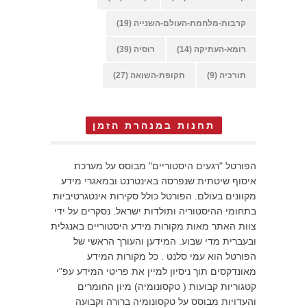
קרבות-מלחמת-העולם-השנייה
(19)
רומא-העתיקה
(14)
רוסיה
(39)
תורכיה
(9)
תקופת-השואה
(27)
תחנות במנהרת הזמן
הפורטל "רגעים היסטוריים" מבוסס על מערכת
איסוף שיטתית שנפרסה באינטרנט ובמאגרי מידע
מקוונים בעולם. הפורטל כולל סקירות אינטגרטיביות
בתחומי ההיסטוריה ותולדות ישראל. נסקרים על ידי
צוות האתר מאות מקורות מידע היסטוריים באנגלית
ובעברית מדי שבוע. המידען והעורך הראשי של
הפורטל הוא עמי סלנט . כל מקורות המידע
מאונדקסים תוך ניסיון למיין את פריטי המידע עפ"י
קטגוריות קבועות ( טקסונומיה) מיון החומרים
והעדויות מבוסס על טקסונומיה ברורה וקבועה