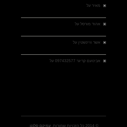
מאיר
על
מלחמת האזרחים ביוון 1946-1949 –
מבחר צילומים היסטוריים
אהוד מורסל
על
רחובות ברסלאו, גרמניה,
בחודשים האחרונים של מלחמת העולם השנייה
אשר וויינשטין
על
רחובות ברסלאו, גרמניה,
בחודשים האחרונים של מלחמת העולם השנייה
אבינועם קריגר 097432577
על
גולני בכיבוש
מזרעת בית ג'אן , הקרב שנשכח
© 2014 כל הזכויות שמורות.
עמיקם סלנט.