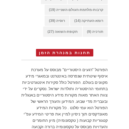
קרבות-מלחמת-העולם-השנייה
(19)
רומא-העתיקה
(14)
רוסיה
(39)
תורכיה
(9)
תקופת-השואה
(27)
תחנות במנהרת הזמן
הפורטל "רגעים היסטוריים" מבוסס על מערכת
איסוף שיטתית שנפרסה באינטרנט ובמאגרי מידע
מקוונים בעולם. הפורטל כולל סקירות אינטגרטיביות
בתחומי ההיסטוריה ותולדות ישראל. נסקרים על ידי
צוות האתר מאות מקורות מידע היסטוריים באנגלית
ובעברית מדי שבוע. המידען והעורך הראשי של
הפורטל הוא עמי סלנט . כל מקורות המידע
מאונדקסים תוך ניסיון למיין את פריטי המידע עפ"י
קטגוריות קבועות ( טקסונומיה) מיון החומרים
והעדויות מבוסס על טקסונומיה ברורה וקבועה