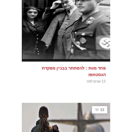
פחד מוות : להסתתר בבניין מפקדת
הגסטאפו
12 שנים לפני
33