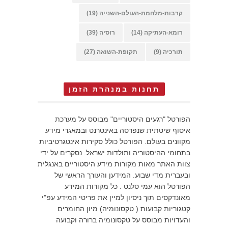
קרבות-מלחמת-העולם-השנייה
(19)
רומא-העתיקה
(14)
רוסיה
(39)
תורכיה
(9)
תקופת-השואה
(27)
תחנות במנהרת הזמן
הפורטל "רגעים היסטוריים" מבוסס על מערכת
איסוף שיטתית שנפרסה באינטרנט ובמאגרי מידע
מקוונים בעולם. הפורטל כולל סקירות אינטגרטיביות
בתחומי ההיסטוריה ותולדות ישראל. נסקרים על ידי
צוות האתר מאות מקורות מידע היסטוריים באנגלית
ובעברית מדי שבוע. המידען והעורך הראשי של
הפורטל הוא עמי סלנט . כל מקורות המידע
מאונדקסים תוך ניסיון למיין את פריטי המידע עפ"י
קטגוריות קבועות ( טקסונומיה) מיון החומרים
והעדויות מבוסס על טקסונומיה ברורה וקבועה