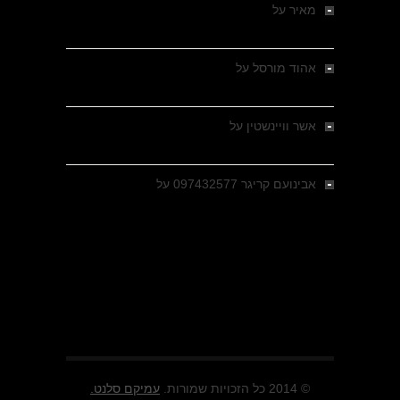
מאיר
על
מלחמת האזרחים ביוון 1946-1949 –
מבחר צילומים היסטוריים
אהוד מורסל
על
רחובות ברסלאו, גרמניה,
בחודשים האחרונים של מלחמת העולם השנייה
אשר וויינשטין
על
רחובות ברסלאו, גרמניה,
בחודשים האחרונים של מלחמת העולם השנייה
אבינועם קריגר 097432577
על
גולני בכיבוש
מזרעת בית ג'אן , הקרב שנשכח
© 2014 כל הזכויות שמורות.
עמיקם סלנט.