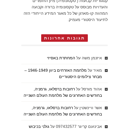
קטגוריות קבועות ( טקסונומיה) מיון החומרים
והעדויות מבוסס על טקסונומיה ברורה וקבועה
המהווה קו-מארגן של כל מאגר המידע הייחודי הזה
לתיעוד היסטורי מעמיק.
תגובות אחרונות
איזנמן משה
על
המחתרת באסיזי
מאיר
על
מלחמת האזרחים ביוון 1946-1949 –
מבחר צילומים היסטוריים
אהוד מורסל
על
רחובות ברסלאו, גרמניה,
בחודשים האחרונים של מלחמת העולם השנייה
אשר וויינשטין
על
רחובות ברסלאו, גרמניה,
בחודשים האחרונים של מלחמת העולם השנייה
אבינועם קריגר 097432577
על
גולני בכיבוש