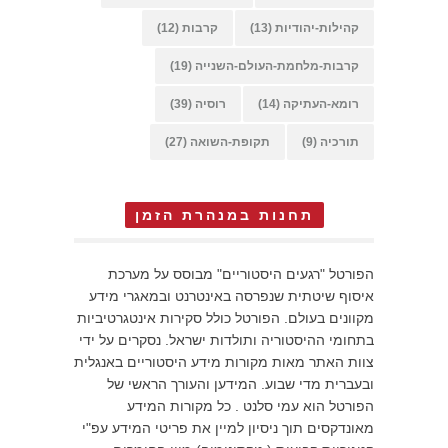
קהילות-יהודיות
(13)
קרבות
(12)
קרבות-מלחמת-העולם-השנייה
(19)
רומא-העתיקה
(14)
רוסיה
(39)
תורכיה
(9)
תקופת-השואה
(27)
תחנות במנהרת הזמן
הפורטל "רגעים היסטוריים" מבוסס על מערכת
איסוף שיטתית שנפרסה באינטרנט ובמאגרי מידע
מקוונים בעולם. הפורטל כולל סקירות אינטגרטיביות
בתחומי ההיסטוריה ותולדות ישראל. נסקרים על ידי
צוות האתר מאות מקורות מידע היסטוריים באנגלית
ובעברית מדי שבוע. המידען והעורך הראשי של
הפורטל הוא עמי סלנט . כל מקורות המידע
מאונדקסים תוך ניסיון למיין את פריטי המידע עפ"י