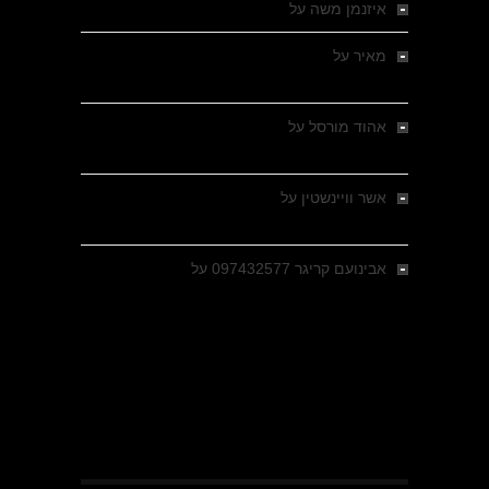
איזנמן משה
על
המחתרת באסיזי
מאיר
על
מלחמת האזרחים ביוון 1946-1949 –
מבחר צילומים היסטוריים
אהוד מורסל
על
רחובות ברסלאו, גרמניה,
בחודשים האחרונים של מלחמת העולם השנייה
אשר וויינשטין
על
רחובות ברסלאו, גרמניה,
בחודשים האחרונים של מלחמת העולם השנייה
אבינועם קריגר 097432577
על
גולני בכיבוש
מזרעת בית ג'אן , הקרב שנשכח