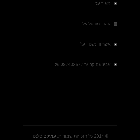
מאיר
על
מלחמת האזרחים ביוון 1946-1949 –
מבחר צילומים היסטוריים
אהוד מורסל
על
רחובות ברסלאו, גרמניה,
בחודשים האחרונים של מלחמת העולם השנייה
אשר וויינשטין
על
רחובות ברסלאו, גרמניה,
בחודשים האחרונים של מלחמת העולם השנייה
אבינועם קריגר 097432577
על
גולני בכיבוש
מזרעת בית ג'אן , הקרב שנשכח
© 2014 כל הזכויות שמורות.
עמיקם סלנט.