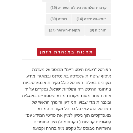
קרבות-מלחמת-העולם-השנייה
(19)
רומא-העתיקה
(14)
רוסיה
(39)
תורכיה
(9)
תקופת-השואה
(27)
תחנות במנהרת הזמן
הפורטל "רגעים היסטוריים" מבוסס על מערכת
איסוף שיטתית שנפרסה באינטרנט ובמאגרי מידע
מקוונים בעולם. הפורטל כולל סקירות אינטגרטיביות
בתחומי ההיסטוריה ותולדות ישראל. נסקרים על ידי
צוות האתר מאות מקורות מידע היסטוריים באנגלית
ובעברית מדי שבוע. המידען והעורך הראשי של
הפורטל הוא עמי סלנט . כל מקורות המידע
מאונדקסים תוך ניסיון למיין את פריטי המידע עפ"י
קטגוריות קבועות ( טקסונומיה) מיון החומרים
והעדויות מבוסס על טקסונומיה ברורה וקבועה