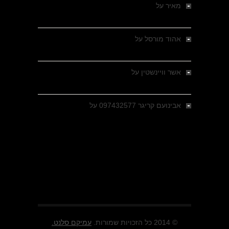
מאיר
על
מלחמת האזרחים ביוון 1946-1949 –
מבחר צילומים היסטוריים
אהוד מורסל
על
רחובות ברסלאו, גרמניה,
בחודשים האחרונים של מלחמת העולם השנייה
אשר וויינשטין
על
רחובות ברסלאו, גרמניה,
בחודשים האחרונים של מלחמת העולם השנייה
אבינועם קריגר 097432577
על
גולני בכיבוש
מזרעת בית ג'אן , הקרב שנשכח
© 2014 כל הזכויות שמורות.
עמיקם סלנט.