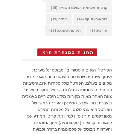
קרבות-מלחמת-העולם-השנייה
(19)
רומא-העתיקה
(14)
רוסיה
(39)
תורכיה
(9)
תקופת-השואה
(27)
תחנות במנהרת הזמן
הפורטל "רגעים היסטוריים" מבוסס על מערכת
איסוף שיטתית שנפרסה באינטרנט ובמאגרי מידע
מקוונים בעולם. הפורטל כולל סקירות אינטגרטיביות
בתחומי ההיסטוריה ותולדות ישראל. נסקרים על ידי
צוות האתר מאות מקורות מידע היסטוריים באנגלית
ובעברית מדי שבוע. המידען והעורך הראשי של
הפורטל הוא עמי סלנט . כל מקורות המידע
מאונדקסים תוך ניסיון למיין את פריטי המידע עפ"י
קטגוריות קבועות ( טקסונומיה) מיון החומרים
והעדויות מבוסס על טקסונומיה ברורה וקבועה