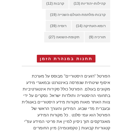
קהילות-יהודיות
(13)
קרבות
(12)
קרבות-מלחמת-העולם-השנייה
(19)
רומא-העתיקה
(14)
רוסיה
(39)
תורכיה
(9)
תקופת-השואה
(27)
תחנות במנהרת הזמן
הפורטל "רגעים היסטוריים" מבוסס על מערכת
איסוף שיטתית שנפרסה באינטרנט ובמאגרי מידע
מקוונים בעולם. הפורטל כולל סקירות אינטגרטיביות
בתחומי ההיסטוריה ותולדות ישראל. נסקרים על ידי
צוות האתר מאות מקורות מידע היסטוריים באנגלית
ובעברית מדי שבוע. המידען והעורך הראשי של
הפורטל הוא עמי סלנט . כל מקורות המידע
מאונדקסים תוך ניסיון למיין את פריטי המידע עפ"י
קטגוריות קבועות ( טקסונומיה) מיון החומרים