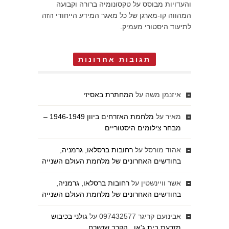
והעדויות מבוסס על טקסונומיה ברורה וקבועה
המהווה קו-מארגן של כל מאגר המידע הייחודי הזה
לתיעוד היסטורי מעמיק.
תגובות אחרונות
איזנמן משה
על
המחתרת באסיזי
מאיר
על
מלחמת האזרחים ביוון 1946-1949 –
מבחר צילומים היסטוריים
אהוד מורסל
על
רחובות ברסלאו, גרמניה,
בחודשים האחרונים של מלחמת העולם השנייה
אשר וויינשטין
על
רחובות ברסלאו, גרמניה,
בחודשים האחרונים של מלחמת העולם השנייה
אבינועם קריגר 097432577
על
גולני בכיבוש
מזרעת בית ג'אן , הקרב שנשכח