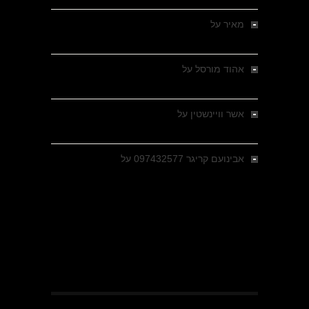
מאיר
על
מלחמת האזרחים ביוון 1946-1949 –
מבחר צילומים היסטוריים
אהוד מורסל
על
רחובות ברסלאו, גרמניה,
בחודשים האחרונים של מלחמת העולם השנייה
אשר וויינשטין
על
רחובות ברסלאו, גרמניה,
בחודשים האחרונים של מלחמת העולם השנייה
אבינועם קריגר 097432577
על
גולני בכיבוש
מזרעת בית ג'אן , הקרב שנשכח