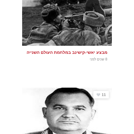
מבצע יאשי-קישינב במלחמת העולם השנייה
8 שנים לפני
11