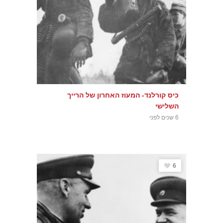
כיס קורלנד- המעוז האחרון של הרייך
השלישי
6 שנים לפני
6