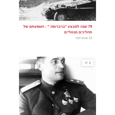
79 שנה למבצע "ברברוסה " : השפעתם של
תהליכים מנטליים
10 שנים לפני
2