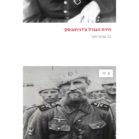
חידת הגנרל צ'רניחובסקי
11 שנים לפני
4