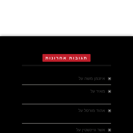
תגובות אחרונות
איזנמן משה
על
המחתרת באסיזי
מאיר
על
מלחמת האזרחים ביוון 1946-1949 –
מבחר צילומים היסטוריים
אהוד מורסל
על
רחובות ברסלאו, גרמניה,
בחודשים האחרונים של מלחמת העולם השנייה
אשר וויינשטין
על
רחובות ברסלאו, גרמניה,