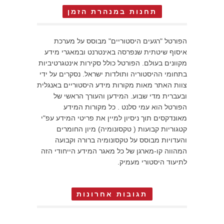
תחנות במנהרת הזמן
הפורטל "רגעים היסטוריים" מבוסס על מערכת
איסוף שיטתית שנפרסה באינטרנט ובמאגרי מידע
מקוונים בעולם. הפורטל כולל סקירות אינטגרטיביות
בתחומי ההיסטוריה ותולדות ישראל. נסקרים על ידי
צוות האתר מאות מקורות מידע היסטוריים באנגלית
ובעברית מדי שבוע. המידען והעורך הראשי של
הפורטל הוא עמי סלנט . כל מקורות המידע
מאונדקסים תוך ניסיון למיין את פריטי המידע עפ"י
קטגוריות קבועות ( טקסונומיה) מיון החומרים
והעדויות מבוסס על טקסונומיה ברורה וקבועה
המהווה קו-מארגן של כל מאגר המידע הייחודי הזה
לתיעוד היסטורי מעמיק.
תגובות אחרונות