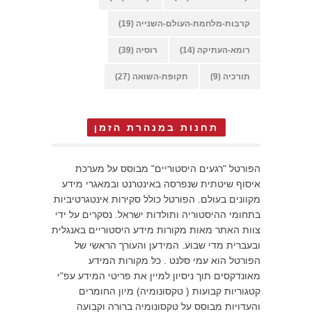
קרבות-מלחמת-העולם-השנייה
(19)
רומא-העתיקה
(14)
רוסיה
(39)
תורכיה
(9)
תקופת-השואה
(27)
תחנות במנהרת הזמן
הפורטל "רגעים היסטוריים" מבוסס על מערכת
איסוף שיטתית שנפרסה באינטרנט ובמאגרי מידע
מקוונים בעולם. הפורטל כולל סקירות אינטגרטיביות
בתחומי ההיסטוריה ותולדות ישראל. נסקרים על ידי
צוות האתר מאות מקורות מידע היסטוריים באנגלית
ובעברית מדי שבוע. המידען והעורך הראשי של
הפורטל הוא עמי סלנט . כל מקורות המידע
מאונדקסים תוך ניסיון למיין את פריטי המידע עפ"י
קטגוריות קבועות ( טקסונומיה) מיון החומרים
והעדויות מבוסס על טקסונומיה ברורה וקבועה