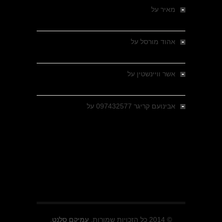
מאיר
על
מלחמת האזרחים ביוון 1946-1949 –
מבחר צילומים היסטוריים
אהוד מורסל
על
רחובות ברסלאו, גרמניה,
בחודשים האחרונים של מלחמת העולם השנייה
אשר וויינשטין
על
רחובות ברסלאו, גרמניה,
בחודשים האחרונים של מלחמת העולם השנייה
אבינועם קריגר 097432577
על
גולני בכיבוש
מזרעת בית ג'אן , הקרב שנשכח
© 2014 כל הזכויות שמורות.
עמיקם סלנט.