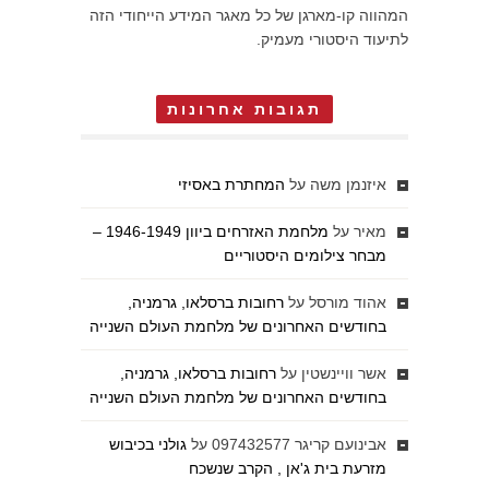
המהווה קו-מארגן של כל מאגר המידע הייחודי הזה
לתיעוד היסטורי מעמיק.
תגובות אחרונות
איזנמן משה
על
המחתרת באסיזי
מאיר
על
מלחמת האזרחים ביוון 1946-1949 –
מבחר צילומים היסטוריים
אהוד מורסל
על
רחובות ברסלאו, גרמניה,
בחודשים האחרונים של מלחמת העולם השנייה
אשר וויינשטין
על
רחובות ברסלאו, גרמניה,
בחודשים האחרונים של מלחמת העולם השנייה
אבינועם קריגר 097432577
על
גולני בכיבוש
מזרעת בית ג'אן , הקרב שנשכח