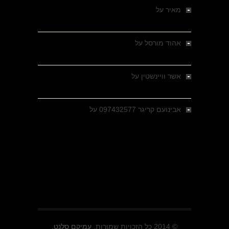
מאיר
על
מלחמת האזרחים ביוון 1946-1949 –
מבחר צילומים היסטוריים
אהוד מורסל
על
רחובות ברסלאו, גרמניה,
בחודשים האחרונים של מלחמת העולם השנייה
אשר וויינשטין
על
רחובות ברסלאו, גרמניה,
בחודשים האחרונים של מלחמת העולם השנייה
אבינועם קריגר 097432577
על
גולני בכיבוש
מזרעת בית ג'אן , הקרב שנשכח
© 2014 כל הזכויות שמורות.
עמיקם סלנט.