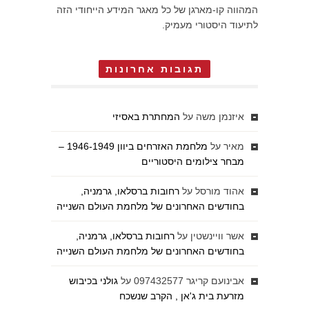
המהווה קו-מארגן של כל מאגר המידע הייחודי הזה
לתיעוד היסטורי מעמיק.
תגובות אחרונות
איזנמן משה
על
המחתרת באסיזי
מאיר
על
מלחמת האזרחים ביוון 1946-1949 –
מבחר צילומים היסטוריים
אהוד מורסל
על
רחובות ברסלאו, גרמניה,
בחודשים האחרונים של מלחמת העולם השנייה
אשר וויינשטין
על
רחובות ברסלאו, גרמניה,
בחודשים האחרונים של מלחמת העולם השנייה
אבינועם קריגר 097432577
על
גולני בכיבוש
מזרעת בית ג'אן , הקרב שנשכח