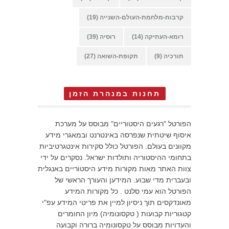
קרבות-מלחמת-העולם-השנייה
(19)
רומא-העתיקה
(14)
רוסיה
(39)
תורכיה
(9)
תקופת-השואה
(27)
תחנות במנהרת הזמן
הפורטל "רגעים היסטוריים" מבוסס על מערכת
איסוף שיטתית שנפרסה באינטרנט ובמאגרי מידע
מקוונים בעולם. הפורטל כולל סקירות אינטגרטיביות
בתחומי ההיסטוריה ותולדות ישראל. נסקרים על ידי
צוות האתר מאות מקורות מידע היסטוריים באנגלית
ובעברית מדי שבוע. המידען והעורך הראשי של
הפורטל הוא עמי סלנט . כל מקורות המידע
מאונדקסים תוך ניסיון למיין את פריטי המידע עפ"י
קטגוריות קבועות ( טקסונומיה) מיון החומרים
והעדויות מבוסס על טקסונומיה ברורה וקבועה