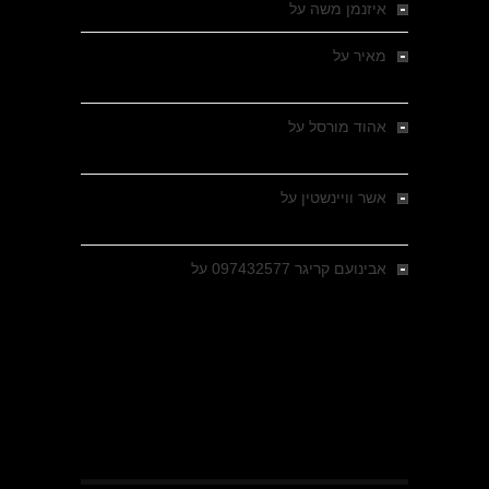
איזנמן משה
על
המחתרת באסיזי
מאיר
על
מלחמת האזרחים ביוון 1946-1949 –
מבחר צילומים היסטוריים
אהוד מורסל
על
רחובות ברסלאו, גרמניה,
בחודשים האחרונים של מלחמת העולם השנייה
אשר וויינשטין
על
רחובות ברסלאו, גרמניה,
בחודשים האחרונים של מלחמת העולם השנייה
אבינועם קריגר 097432577
על
גולני בכיבוש
מזרעת בית ג'אן , הקרב שנשכח