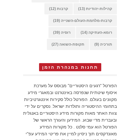
קהילות-יהודיות
(13)
קרבות
(12)
קרבות-מלחמת-העולם-השנייה
(19)
רומא-העתיקה
(14)
רוסיה
(39)
תורכיה
(9)
תקופת-השואה
(27)
תחנות במנהרת הזמן
הפורטל "רגעים היסטוריים" מבוסס על מערכת
איסוף שיטתית שנפרסה באינטרנט ובמאגרי מידע
מקוונים בעולם. הפורטל כולל סקירות אינטגרטיביות
בתחומי ההיסטוריה ותולדות ישראל. נסקרים על ידי
צוות האתר מאות מקורות מידע היסטוריים באנגלית
ובעברית מדי שבוע. המידען והעורך הראשי של
הפורטל הוא עמי סלנט . כל מקורות המידע
מאונדקסים תוך ניסיון למיין את פריטי המידע עפ"י