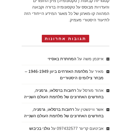
קטגוריות קבועות ( טקסונומיה) מיון החומרים
והעדויות מבוסס על טקסונומיה ברורה וקבועה
המהווה קו-מארגן של כל מאגר המידע הייחודי הזה
לתיעוד היסטורי מעמיק.
תגובות אחרונות
איזנמן משה
על
המחתרת באסיזי
מאיר
על
מלחמת האזרחים ביוון 1946-1949 –
מבחר צילומים היסטוריים
אהוד מורסל
על
רחובות ברסלאו, גרמניה,
בחודשים האחרונים של מלחמת העולם השנייה
אשר וויינשטין
על
רחובות ברסלאו, גרמניה,
בחודשים האחרונים של מלחמת העולם השנייה
אבינועם קריגר 097432577
על
גולני בכיבוש