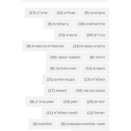
אוקראינה
(9)
אנגליה
(22)
ארה"ב
(17)
ארכיאולוגיה
(19)
ביוגרפיות
(8)
ברה"מ
(20)
גרמניה
(13)
גרמניה-הנאצית
(14)
האימפריה-הרומאית
(8)
היטלר
(8)
המשטר-הנאצי
(20)
הנאצים
(12)
העת-העתיקה
(9)
הפלמ"ח
(13)
הצבא-האדום
(21)
הצבא-הגרמני
(10)
השואה
(17)
יהודים
(20)
יפאן
(10)
יפאן-ארה"ב
(9)
ישראל
(12)
לוחמי-הפלמ"ח
(11)
מאגר-מלחמת-העצמאות
(9)
מלחמות
(8)