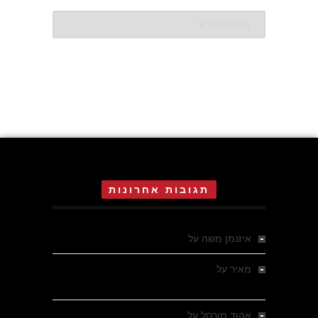
ארכיונים
תגובות אחרונות
איזנמן משה
על
המחתרת באסיזי
מאיר
על
מלחמת האזרחים ביוון 1946-1949 –
מבחר צילומים היסטוריים
אהוד מורסל
על
רחובות ברסלאו, גרמניה,