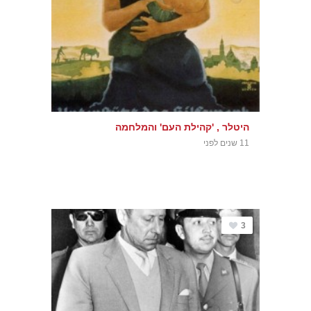
היטלר , 'קהילת העם' והמלחמה
11 שנים לפני
3