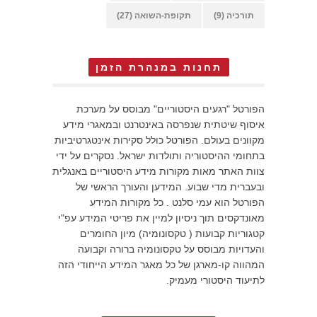
תורכיה
(9)
תקופת-השואה
(27)
תחנות במנהרת הזמן
הפורטל "רגעים היסטוריים" מבוסס על מערכת
איסוף שיטתית שנפרסה באינטרנט ובמאגרי מידע
מקוונים בעולם. הפורטל כולל סקירות אינטגרטיביות
בתחומי ההיסטוריה ותולדות ישראל. נסקרים על ידי
צוות האתר מאות מקורות מידע היסטוריים באנגלית
ובעברית מדי שבוע. המידען והעורך הראשי של
הפורטל הוא עמי סלנט . כל מקורות המידע
מאונדקסים תוך ניסיון למיין את פריטי המידע עפ"י
קטגוריות קבועות ( טקסונומיה) מיון החומרים
והעדויות מבוסס על טקסונומיה ברורה וקבועה
המהווה קו-מארגן של כל מאגר המידע הייחודי הזה
לתיעוד היסטורי מעמיק.