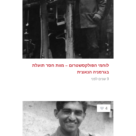
לוחמי הפולקסשטרום – מוות חסר תועלת
בגרמניה הנאצית
9 שנים לפני
4