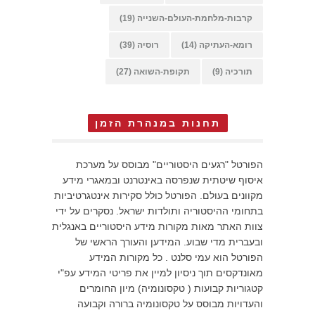
קרבות-מלחמת-העולם-השנייה
(19)
רומא-העתיקה
(14)
רוסיה
(39)
תורכיה
(9)
תקופת-השואה
(27)
תחנות במנהרת הזמן
הפורטל "רגעים היסטוריים" מבוסס על מערכת
איסוף שיטתית שנפרסה באינטרנט ובמאגרי מידע
מקוונים בעולם. הפורטל כולל סקירות אינטגרטיביות
בתחומי ההיסטוריה ותולדות ישראל. נסקרים על ידי
צוות האתר מאות מקורות מידע היסטוריים באנגלית
ובעברית מדי שבוע. המידען והעורך הראשי של
הפורטל הוא עמי סלנט . כל מקורות המידע
מאונדקסים תוך ניסיון למיין את פריטי המידע עפ"י
קטגוריות קבועות ( טקסונומיה) מיון החומרים
והעדויות מבוסס על טקסונומיה ברורה וקבועה