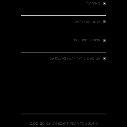
מאיר
על
מלחמת האזרחים ביוון 1946-1949 –
מבחר צילומים היסטוריים
אהוד מורסל
על
רחובות ברסלאו, גרמניה,
בחודשים האחרונים של מלחמת העולם השנייה
אשר וויינשטין
על
רחובות ברסלאו, גרמניה,
בחודשים האחרונים של מלחמת העולם השנייה
אבינועם קריגר 097432577
על
גולני בכיבוש
מזרעת בית ג'אן , הקרב שנשכח
© 2014 כל הזכויות שמורות.
עמיקם סלנט.