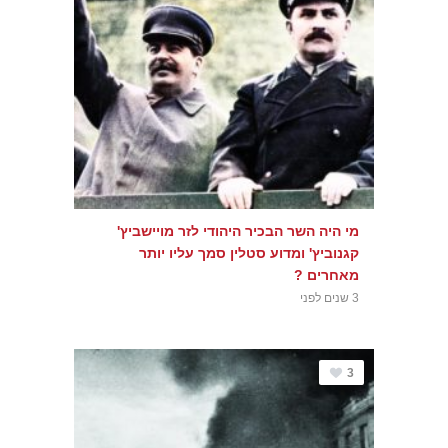
מי היה השר הבכיר היהודי לזר מויישביץ'
קגנוביץ' ומדוע סטלין סמך עליו יותר
מאחרים ?
3 שנים לפני
3