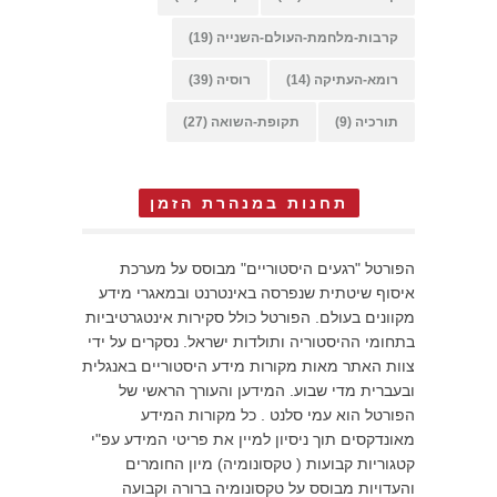
קרבות-מלחמת-העולם-השנייה
(19)
רומא-העתיקה
(14)
רוסיה
(39)
תורכיה
(9)
תקופת-השואה
(27)
תחנות במנהרת הזמן
הפורטל "רגעים היסטוריים" מבוסס על מערכת
איסוף שיטתית שנפרסה באינטרנט ובמאגרי מידע
מקוונים בעולם. הפורטל כולל סקירות אינטגרטיביות
בתחומי ההיסטוריה ותולדות ישראל. נסקרים על ידי
צוות האתר מאות מקורות מידע היסטוריים באנגלית
ובעברית מדי שבוע. המידען והעורך הראשי של
הפורטל הוא עמי סלנט . כל מקורות המידע
מאונדקסים תוך ניסיון למיין את פריטי המידע עפ"י
קטגוריות קבועות ( טקסונומיה) מיון החומרים
והעדויות מבוסס על טקסונומיה ברורה וקבועה