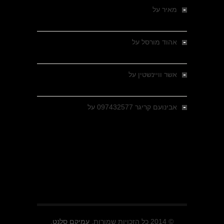
מאיר
על
מלחמת האזרחים ביוון 1946-1949 –
מבחר צילומים היסטוריים
אהוד מורסל
על
רחובות ברסלאו, גרמניה,
בחודשים האחרונים של מלחמת העולם השנייה
אשר וויינשטין
על
רחובות ברסלאו, גרמניה,
בחודשים האחרונים של מלחמת העולם השנייה
אבינועם קריגר 097432577
על
גולני בכיבוש
מזרעת בית ג'אן , הקרב שנשכח
© 2014 כל הזכויות שמורות.
עמיקם סלנט.