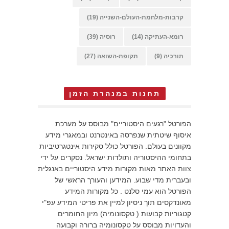
קרבות-מלחמת-העולם-השנייה
(19)
רומא-העתיקה
(14)
רוסיה
(39)
תורכיה
(9)
תקופת-השואה
(27)
תחנות במנהרת הזמן
הפורטל "רגעים היסטוריים" מבוסס על מערכת
איסוף שיטתית שנפרסה באינטרנט ובמאגרי מידע
מקוונים בעולם. הפורטל כולל סקירות אינטגרטיביות
בתחומי ההיסטוריה ותולדות ישראל. נסקרים על ידי
צוות האתר מאות מקורות מידע היסטוריים באנגלית
ובעברית מדי שבוע. המידען והעורך הראשי של
הפורטל הוא עמי סלנט . כל מקורות המידע
מאונדקסים תוך ניסיון למיין את פריטי המידע עפ"י
קטגוריות קבועות ( טקסונומיה) מיון החומרים
והעדויות מבוסס על טקסונומיה ברורה וקבועה