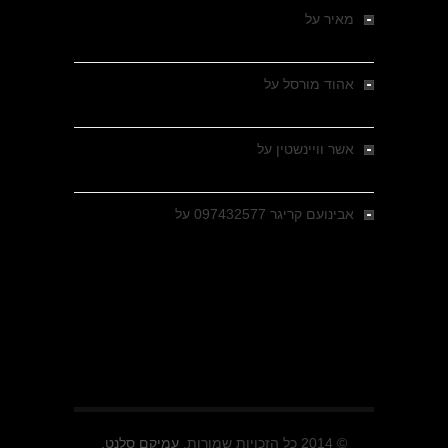
מאיר
על
מלחמת האזרחים ביוון 1946-1949 –
מבחר צילומים היסטוריים
אהוד מורסל
על
רחובות ברסלאו, גרמניה,
בחודשים האחרונים של מלחמת העולם השנייה
אשר וויינשטין
על
רחובות ברסלאו, גרמניה,
בחודשים האחרונים של מלחמת העולם השנייה
אבינועם קריגר 097432577
על
גולני בכיבוש
מזרעת בית ג'אן , הקרב שנשכח
© 2014 כל הזכויות שמורות.
עמיקם סלנט.