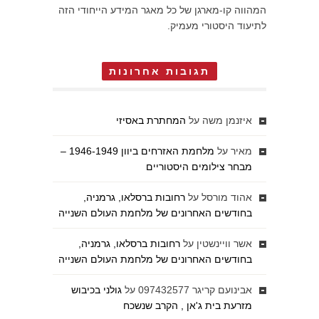
המהווה קו-מארגן של כל מאגר המידע הייחודי הזה
לתיעוד היסטורי מעמיק.
תגובות אחרונות
איזנמן משה
על
המחתרת באסיזי
מאיר
על
מלחמת האזרחים ביוון 1946-1949 –
מבחר צילומים היסטוריים
אהוד מורסל
על
רחובות ברסלאו, גרמניה,
בחודשים האחרונים של מלחמת העולם השנייה
אשר וויינשטין
על
רחובות ברסלאו, גרמניה,
בחודשים האחרונים של מלחמת העולם השנייה
אבינועם קריגר 097432577
על
גולני בכיבוש
מזרעת בית ג'אן , הקרב שנשכח