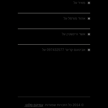
מאיר
על
מלחמת האזרחים ביוון 1946-1949 –
מבחר צילומים היסטוריים
אהוד מורסל
על
רחובות ברסלאו, גרמניה,
בחודשים האחרונים של מלחמת העולם השנייה
אשר וויינשטין
על
רחובות ברסלאו, גרמניה,
בחודשים האחרונים של מלחמת העולם השנייה
אבינועם קריגר 097432577
על
גולני בכיבוש
מזרעת בית ג'אן , הקרב שנשכח
© 2014 כל הזכויות שמורות.
עמיקם סלנט.