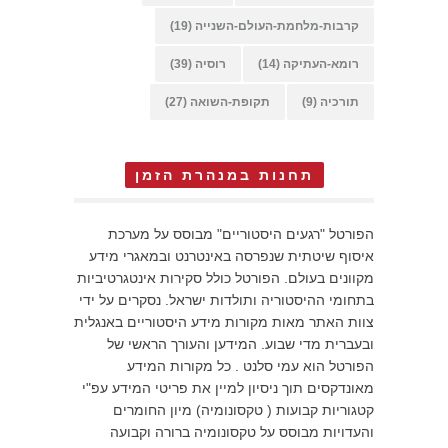
קרבות-מלחמת-העולם-השנייה
(19)
רומא-העתיקה
(14)
רוסיה
(39)
תורכיה
(9)
תקופת-השואה
(27)
תחנות במנהרת הזמן
הפורטל "רגעים היסטוריים" מבוסס על מערכת
איסוף שיטתית שנפרסה באינטרנט ובמאגרי מידע
מקוונים בעולם. הפורטל כולל סקירות אינטגרטיביות
בתחומי ההיסטוריה ותולדות ישראל. נסקרים על ידי
צוות האתר מאות מקורות מידע היסטוריים באנגלית
ובעברית מדי שבוע. המידען והעורך הראשי של
הפורטל הוא עמי סלנט . כל מקורות המידע
מאונדקסים תוך ניסיון למיין את פריטי המידע עפ"י
קטגוריות קבועות ( טקסונומיה) מיון החומרים
והעדויות מבוסס על טקסונומיה ברורה וקבועה