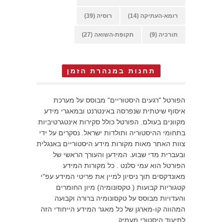
רומא-העתיקה
(14)
רוסיה
(39)
תורכיה
(9)
תקופת-השואה
(27)
תחנות במנהרת הזמן
הפורטל "רגעים היסטוריים" מבוסס על מערכת
איסוף שיטתית שנפרסה באינטרנט ובמאגרי מידע
מקוונים בעולם. הפורטל כולל סקירות אינטגרטיביות
בתחומי ההיסטוריה ותולדות ישראל. נסקרים על ידי
צוות האתר מאות מקורות מידע היסטוריים באנגלית
ובעברית מדי שבוע. המידען והעורך הראשי של
הפורטל הוא עמי סלנט . כל מקורות המידע
מאונדקסים תוך ניסיון למיין את פריטי המידע עפ"י
קטגוריות קבועות ( טקסונומיה) מיון החומרים
והעדויות מבוסס על טקסונומיה ברורה וקבועה
המהווה קו-מארגן של כל מאגר המידע הייחודי הזה
לתיעוד היסטורי מעמיק.