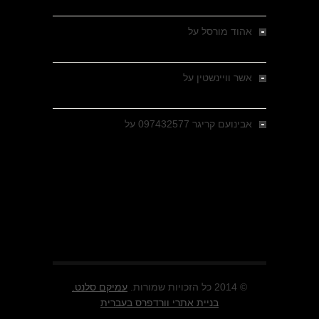
מבחר צילומים היסטוריים
אהוד מורסל
על
רחובות ברסלאו, גרמניה,
בחודשים האחרונים של מלחמת העולם השנייה
אשר וויינשטין
על
רחובות ברסלאו, גרמניה,
בחודשים האחרונים של מלחמת העולם השנייה
אבינועם קריגר 097432577
על
גולני בכיבוש
מזרעת בית ג'אן , הקרב שנשכח
© 2014 כל הזכויות שמורות.
עמיקם סלנט.
בניית אתרי וורדפרס בעברית