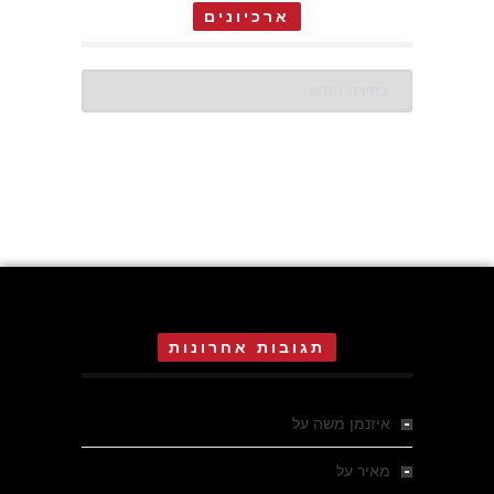
ארכיונים
ארכיונים
תגובות אחרונות
איזנמן משה
על
המחתרת באסיזי
מאיר
על
מלחמת האזרחים ביוון 1946-1949 –