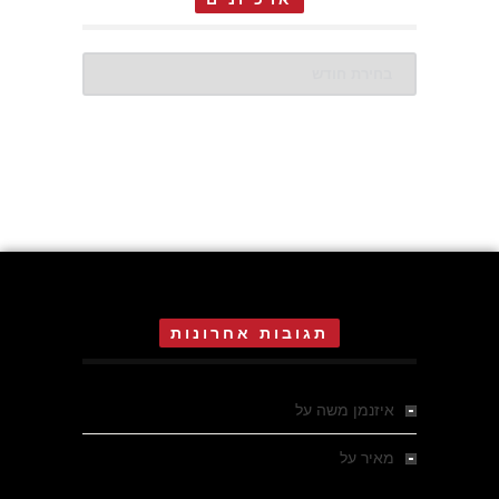
ארכיונים
תגובות אחרונות
איזנמן משה
על
המחתרת באסיזי
מאיר
על
מלחמת האזרחים ביוון 1946-1949 –
מבחר צילומים היסטוריים