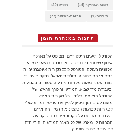
רומא-העתיקה
(14)
רוסיה
(39)
תורכיה
(9)
תקופת-השואה
(27)
תחנות במנהרת הזמן
הפורטל "רגעים היסטוריים" מבוסס על מערכת
איסוף שיטתית שנפרסה באינטרנט ובמאגרי מידע
מקוונים בעולם. הפורטל כולל סקירות אינטגרטיביות
בתחומי ההיסטוריה ותולדות ישראל. נסקרים על ידי
צוות האתר מאות מקורות מידע היסטוריים באנגלית
ובעברית מדי שבוע. המידען והעורך הראשי של
הפורטל הוא עמי סלנט . כל מקורות המידע
מאונדקסים תוך ניסיון למיין את פריטי המידע עפ"י
קטגוריות קבועות ( טקסונומיה) מיון החומרים
והעדויות מבוסס על טקסונומיה ברורה וקבועה
המהווה קו-מארגן של כל מאגר המידע הייחודי הזה
לתיעוד היסטורי מעמיק.