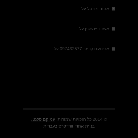
אהוד מורסל
על
רחובות ברסלאו, גרמניה,
בחודשים האחרונים של מלחמת העולם השנייה
אשר וויינשטין
על
רחובות ברסלאו, גרמניה,
בחודשים האחרונים של מלחמת העולם השנייה
אבינועם קריגר 097432577
על
גולני בכיבוש
מזרעת בית ג'אן , הקרב שנשכח
© 2014 כל הזכויות שמורות.
עמיקם סלנט.
בניית אתרי וורדפרס בעברית