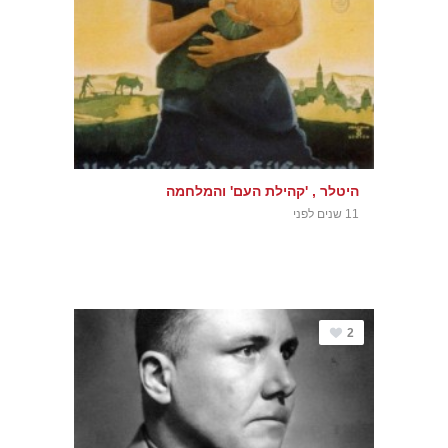
היטלר , 'קהילת העם' והמלחמה
11 שנים לפני
2