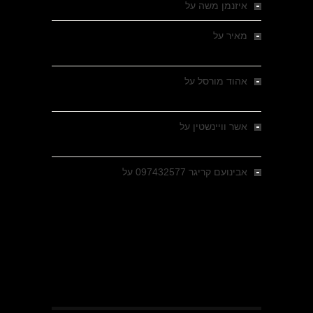
איזנמן משה
על
המחתרת באסיזי
מאיר
על
מלחמת האזרחים ביוון 1946-1949 –
מבחר צילומים היסטוריים
אהוד מורסל
על
רחובות ברסלאו, גרמניה,
בחודשים האחרונים של מלחמת העולם השנייה
אשר וויינשטין
על
רחובות ברסלאו, גרמניה,
בחודשים האחרונים של מלחמת העולם השנייה
אבינועם קריגר 097432577
על
גולני בכיבוש
מזרעת בית ג'אן , הקרב שנשכח