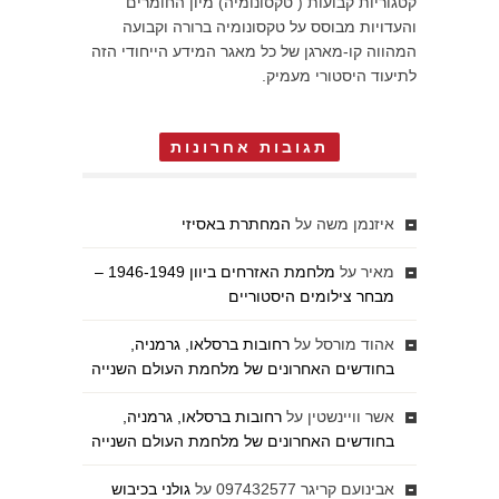
קטגוריות קבועות ( טקסונומיה) מיון החומרים
והעדויות מבוסס על טקסונומיה ברורה וקבועה
המהווה קו-מארגן של כל מאגר המידע הייחודי הזה
לתיעוד היסטורי מעמיק.
תגובות אחרונות
איזנמן משה
על
המחתרת באסיזי
מאיר
על
מלחמת האזרחים ביוון 1946-1949 –
מבחר צילומים היסטוריים
אהוד מורסל
על
רחובות ברסלאו, גרמניה,
בחודשים האחרונים של מלחמת העולם השנייה
אשר וויינשטין
על
רחובות ברסלאו, גרמניה,
בחודשים האחרונים של מלחמת העולם השנייה
אבינועם קריגר 097432577
על
גולני בכיבוש