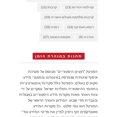
קהילות-יהודיות
(13)
קרבות
(12)
קרבות-מלחמת-העולם-השנייה
(19)
רומא-העתיקה
(14)
רוסיה
(39)
תורכיה
(9)
תקופת-השואה
(27)
תחנות במנהרת הזמן
הפורטל "רגעים היסטוריים" מבוסס על מערכת
איסוף שיטתית שנפרסה באינטרנט ובמאגרי מידע
מקוונים בעולם. הפורטל כולל סקירות אינטגרטיביות
בתחומי ההיסטוריה ותולדות ישראל. נסקרים על ידי
צוות האתר מאות מקורות מידע היסטוריים באנגלית
ובעברית מדי שבוע. המידען והעורך הראשי של
הפורטל הוא עמי סלנט . כל מקורות המידע
מאונדקסים תוך ניסיון למיין את פריטי המידע עפ"י