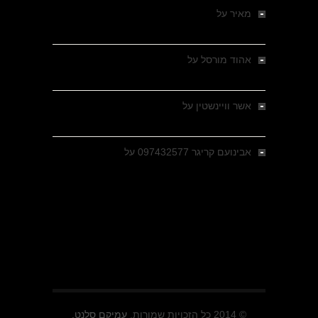
מאיר
על
מלחמת האזרחים ביוון 1946-1949 –
מבחר צילומים היסטוריים
אהוד מורסל
על
רחובות ברסלאו, גרמניה,
בחודשים האחרונים של מלחמת העולם השנייה
אשר וויינשטין
על
רחובות ברסלאו, גרמניה,
בחודשים האחרונים של מלחמת העולם השנייה
אבינועם קריגר 097432577
על
גולני בכיבוש
מזרעת בית ג'אן , הקרב שנשכח
© 2014 כל הזכויות שמורות.
עמיקם סלנט.