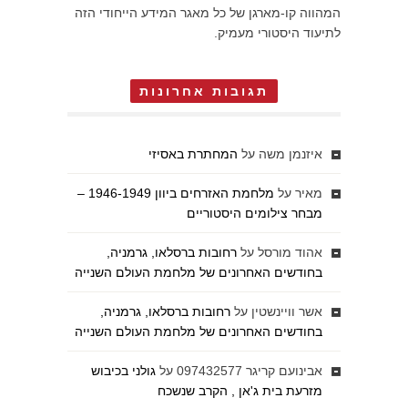
המהווה קו-מארגן של כל מאגר המידע הייחודי הזה
לתיעוד היסטורי מעמיק.
תגובות אחרונות
איזנמן משה
על
המחתרת באסיזי
מאיר
על
מלחמת האזרחים ביוון 1946-1949 –
מבחר צילומים היסטוריים
אהוד מורסל
על
רחובות ברסלאו, גרמניה,
בחודשים האחרונים של מלחמת העולם השנייה
אשר וויינשטין
על
רחובות ברסלאו, גרמניה,
בחודשים האחרונים של מלחמת העולם השנייה
אבינועם קריגר 097432577
על
גולני בכיבוש
מזרעת בית ג'אן , הקרב שנשכח