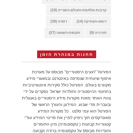
קרבות-מלחמת-העולם-השנייה
(19)
רומא-העתיקה
(14)
רוסיה
(39)
תורכיה
(9)
תקופת-השואה
(27)
תחנות במנהרת הזמן
הפורטל "רגעים היסטוריים" מבוסס על מערכת
איסוף שיטתית שנפרסה באינטרנט ובמאגרי מידע
מקוונים בעולם. הפורטל כולל סקירות אינטגרטיביות
בתחומי ההיסטוריה ותולדות ישראל. נסקרים על ידי
צוות האתר מאות מקורות מידע היסטוריים באנגלית
ובעברית מדי שבוע. המידען והעורך הראשי של
הפורטל הוא עמי סלנט . כל מקורות המידע
מאונדקסים תוך ניסיון למיין את פריטי המידע עפ"י
קטגוריות קבועות ( טקסונומיה) מיון החומרים
והעדויות מבוסס על טקסונומיה ברורה וקבועה