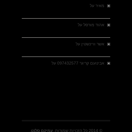
מאיר
על
מלחמת האזרחים ביוון 1946-1949 –
מבחר צילומים היסטוריים
אהוד מורסל
על
רחובות ברסלאו, גרמניה,
בחודשים האחרונים של מלחמת העולם השנייה
אשר וויינשטין
על
רחובות ברסלאו, גרמניה,
בחודשים האחרונים של מלחמת העולם השנייה
אבינועם קריגר 097432577
על
גולני בכיבוש
מזרעת בית ג'אן , הקרב שנשכח
© 2014 כל הזכויות שמורות.
עמיקם סלנט.