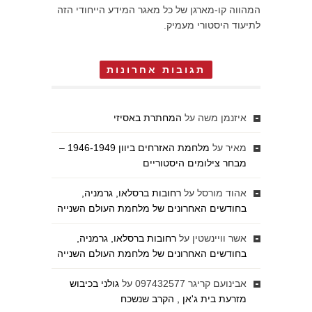
המהווה קו-מארגן של כל מאגר המידע הייחודי הזה
לתיעוד היסטורי מעמיק.
תגובות אחרונות
איזנמן משה
על
המחתרת באסיזי
מאיר
על
מלחמת האזרחים ביוון 1946-1949 –
מבחר צילומים היסטוריים
אהוד מורסל
על
רחובות ברסלאו, גרמניה,
בחודשים האחרונים של מלחמת העולם השנייה
אשר וויינשטין
על
רחובות ברסלאו, גרמניה,
בחודשים האחרונים של מלחמת העולם השנייה
אבינועם קריגר 097432577
על
גולני בכיבוש
מזרעת בית ג'אן , הקרב שנשכח