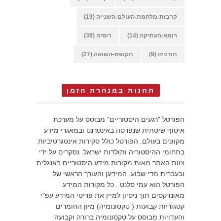
קרבות-מלחמת-העולם-השנייה
(19)
רומא-העתיקה
(14)
רוסיה
(39)
תורכיה
(9)
תקופת-השואה
(27)
תחנות במנהרת הזמן
הפורטל "רגעים היסטוריים" מבוסס על מערכת
איסוף שיטתית שנפרסה באינטרנט ובמאגרי מידע
מקוונים בעולם. הפורטל כולל סקירות אינטגרטיביות
בתחומי ההיסטוריה ותולדות ישראל. נסקרים על ידי
צוות האתר מאות מקורות מידע היסטוריים באנגלית
ובעברית מדי שבוע. המידען והעורך הראשי של
הפורטל הוא עמי סלנט . כל מקורות המידע
מאונדקסים תוך ניסיון למיין את פריטי המידע עפ"י
קטגוריות קבועות ( טקסונומיה) מיון החומרים
והעדויות מבוסס על טקסונומיה ברורה וקבועה