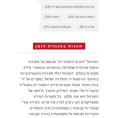
קרבות-מלחמת-העולם-השנייה
(19)
רומא-העתיקה
(14)
רוסיה
(39)
תורכיה
(9)
תקופת-השואה
(27)
תחנות במנהרת הזמן
הפורטל "רגעים היסטוריים" מבוסס על מערכת
איסוף שיטתית שנפרסה באינטרנט ובמאגרי מידע
מקוונים בעולם. הפורטל כולל סקירות אינטגרטיביות
בתחומי ההיסטוריה ותולדות ישראל. נסקרים על ידי
צוות האתר מאות מקורות מידע היסטוריים באנגלית
ובעברית מדי שבוע. המידען והעורך הראשי של
הפורטל הוא עמי סלנט . כל מקורות המידע
מאונדקסים תוך ניסיון למיין את פריטי המידע עפ"י
קטגוריות קבועות ( טקסונומיה) מיון החומרים
והעדויות מבוסס על טקסונומיה ברורה וקבועה