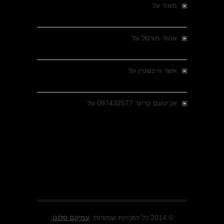
מאיר
על
מלחמת האזרחים ביוון 1946-1949 –
מבחר צילומים היסטוריים
אהוד מורסל
על
רחובות ברסלאו, גרמניה,
בחודשים האחרונים של מלחמת העולם השנייה
אשר וויינשטין
על
רחובות ברסלאו, גרמניה,
בחודשים האחרונים של מלחמת העולם השנייה
אבינועם קריגר 097432577
על
גולני בכיבוש
מזרעת בית ג'אן , הקרב שנשכח
© 2014 כל הזכויות שמורות.
עמיקם סלנט.