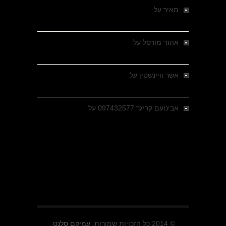
מאיר
על
מלחמת האזרחים ביוון 1946-1949 –
מבחר צילומים היסטוריים
אהוד מורסל
על
רחובות ברסלאו, גרמניה,
בחודשים האחרונים של מלחמת העולם השנייה
אשר וויינשטין
על
רחובות ברסלאו, גרמניה,
בחודשים האחרונים של מלחמת העולם השנייה
אבינועם קריגר 097432577
על
גולני בכיבוש
מזרעת בית ג'אן , הקרב שנשכח
© 2014 כל הזכויות שמורות.
עמיקם סלנט.