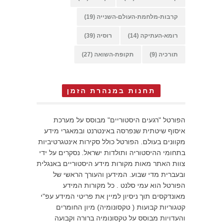
קרבות-מלחמת-העולם-השנייה
(19)
רומא-העתיקה
(14)
רוסיה
(39)
תורכיה
(9)
תקופת-השואה
(27)
תחנות במנהרת הזמן
הפורטל "רגעים היסטוריים" מבוסס על מערכת
איסוף שיטתית שנפרסה באינטרנט ובמאגרי מידע
מקוונים בעולם. הפורטל כולל סקירות אינטגרטיביות
בתחומי ההיסטוריה ותולדות ישראל. נסקרים על ידי
צוות האתר מאות מקורות מידע היסטוריים באנגלית
ובעברית מדי שבוע. המידען והעורך הראשי של
הפורטל הוא עמי סלנט . כל מקורות המידע
מאונדקסים תוך ניסיון למיין את פריטי המידע עפ"י
קטגוריות קבועות ( טקסונומיה) מיון החומרים
והעדויות מבוסס על טקסונומיה ברורה וקבועה