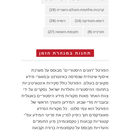
קרבות-מלחמת-העולם-השנייה
(19)
רומא-העתיקה
(14)
רוסיה
(39)
תורכיה
(9)
תקופת-השואה
(27)
תחנות במנהרת הזמן
הפורטל "רגעים היסטוריים" מבוסס על מערכת
איסוף שיטתית שנפרסה באינטרנט ובמאגרי מידע
מקוונים בעולם. הפורטל כולל סקירות אינטגרטיביות
בתחומי ההיסטוריה ותולדות ישראל. נסקרים על ידי
צוות האתר מאות מקורות מידע היסטוריים באנגלית
ובעברית מדי שבוע. המידען והעורך הראשי של
הפורטל הוא עמי סלנט . כל מקורות המידע
מאונדקסים תוך ניסיון למיין את פריטי המידע עפ"י
קטגוריות קבועות ( טקסונומיה) מיון החומרים
והעדויות מבוסס על טקסונומיה ברורה וקבועה