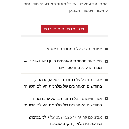
המהווה קו-מארגן של כל מאגר המידע הייחודי הזה
לתיעוד היסטורי מעמיק.
תגובות אחרונות
איזנמן משה
על
המחתרת באסיזי
מאיר
על
מלחמת האזרחים ביוון 1946-1949 –
מבחר צילומים היסטוריים
אהוד מורסל
על
רחובות ברסלאו, גרמניה,
בחודשים האחרונים של מלחמת העולם השנייה
אשר וויינשטין
על
רחובות ברסלאו, גרמניה,
בחודשים האחרונים של מלחמת העולם השנייה
אבינועם קריגר 097432577
על
גולני בכיבוש
מזרעת בית ג'אן , הקרב שנשכח