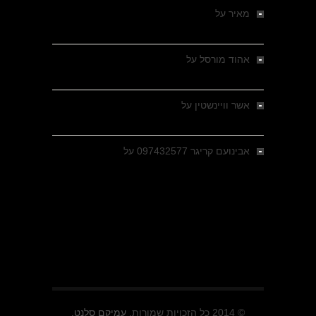
מאיר
על
מלחמת האזרחים ביוון 1946-1949 –
מבחר צילומים היסטוריים
אהוד מורסל
על
רחובות ברסלאו, גרמניה,
בחודשים האחרונים של מלחמת העולם השנייה
אשר וויינשטין
על
רחובות ברסלאו, גרמניה,
בחודשים האחרונים של מלחמת העולם השנייה
אבינועם קריגר 097432577
על
גולני בכיבוש
מזרעת בית ג'אן , הקרב שנשכח
© 2014 כל הזכויות שמורות.
עמיקם סלנט.