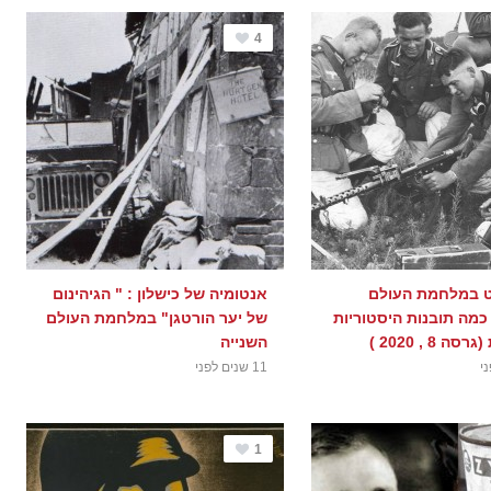
4
ט במלחמת העולם
אנטומיה של כישלון : " הגיהינום
כמה תובנות היסטוריות
של יער הורטגן" במלחמת העולם
 8 , 2020 )
השנייה
11 שנים לפני
1