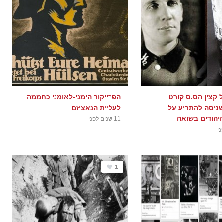
 קצין הס.ס קורט
הפרייקור הימני-לאומני כחממה
שניסה להתריע על
לעליית הנאציזם
הודים בשואה
11 שנים לפני
1