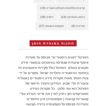
קרבות-מלחמת-העולם-השנייה
(19)
רומא-העתיקה
(14)
רוסיה
(39)
תורכיה
(9)
תקופת-השואה
(27)
תחנות במנהרת הזמן
הפורטל "רגעים היסטוריים" מבוסס על מערכת
איסוף שיטתית שנפרסה באינטרנט ובמאגרי מידע
מקוונים בעולם. הפורטל כולל סקירות אינטגרטיביות
בתחומי ההיסטוריה ותולדות ישראל. נסקרים על ידי
צוות האתר מאות מקורות מידע היסטוריים באנגלית
ובעברית מדי שבוע. המידען והעורך הראשי של
הפורטל הוא עמי סלנט . כל מקורות המידע
מאונדקסים תוך ניסיון למיין את פריטי המידע עפ"י
קטגוריות קבועות ( טקסונומיה) מיון החומרים
והעדויות מבוסס על טקסונומיה ברורה וקבועה