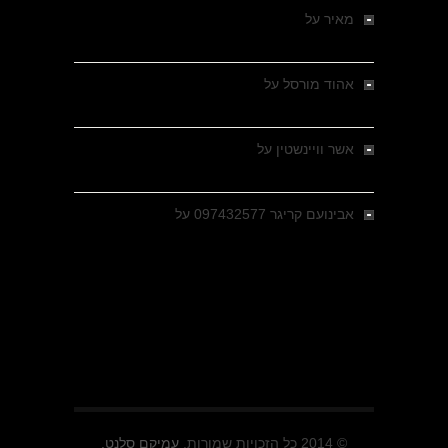
מאיר
על
מלחמת האזרחים ביוון 1946-1949 –
מבחר צילומים היסטוריים
אהוד מורסל
על
רחובות ברסלאו, גרמניה,
בחודשים האחרונים של מלחמת העולם השנייה
אשר וויינשטין
על
רחובות ברסלאו, גרמניה,
בחודשים האחרונים של מלחמת העולם השנייה
אבינועם קריגר 097432577
על
גולני בכיבוש
מזרעת בית ג'אן , הקרב שנשכח
© 2014 כל הזכויות שמורות.
עמיקם סלנט.