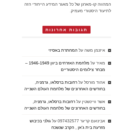
המהווה קו-מארגן של כל מאגר המידע הייחודי הזה
לתיעוד היסטורי מעמיק.
תגובות אחרונות
איזנמן משה
על
המחתרת באסיזי
מאיר
על
מלחמת האזרחים ביוון 1946-1949 –
מבחר צילומים היסטוריים
אהוד מורסל
על
רחובות ברסלאו, גרמניה,
בחודשים האחרונים של מלחמת העולם השנייה
אשר וויינשטין
על
רחובות ברסלאו, גרמניה,
בחודשים האחרונים של מלחמת העולם השנייה
אבינועם קריגר 097432577
על
גולני בכיבוש
מזרעת בית ג'אן , הקרב שנשכח