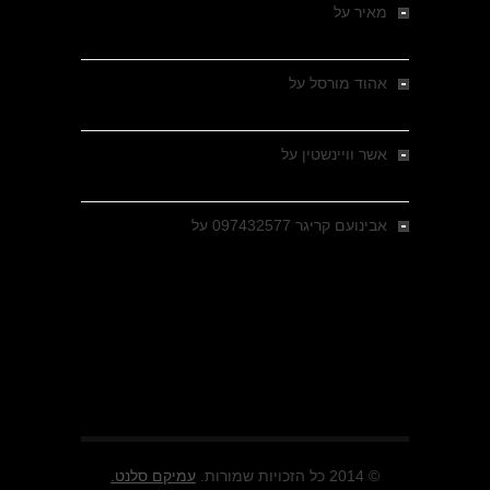
מאיר
על
מלחמת האזרחים ביוון 1946-1949 –
מבחר צילומים היסטוריים
אהוד מורסל
על
רחובות ברסלאו, גרמניה,
בחודשים האחרונים של מלחמת העולם השנייה
אשר וויינשטין
על
רחובות ברסלאו, גרמניה,
בחודשים האחרונים של מלחמת העולם השנייה
אבינועם קריגר 097432577
על
גולני בכיבוש
מזרעת בית ג'אן , הקרב שנשכח
© 2014 כל הזכויות שמורות.
עמיקם סלנט.