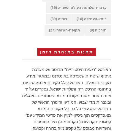
קרבות-מלחמת-העולם-השנייה
(19)
רומא-העתיקה
(14)
רוסיה
(39)
תורכיה
(9)
תקופת-השואה
(27)
תחנות במנהרת הזמן
הפורטל "רגעים היסטוריים" מבוסס על מערכת
איסוף שיטתית שנפרסה באינטרנט ובמאגרי מידע
מקוונים בעולם. הפורטל כולל סקירות אינטגרטיביות
בתחומי ההיסטוריה ותולדות ישראל. נסקרים על ידי
צוות האתר מאות מקורות מידע היסטוריים באנגלית
ובעברית מדי שבוע. המידען והעורך הראשי של
הפורטל הוא עמי סלנט . כל מקורות המידע
מאונדקסים תוך ניסיון למיין את פריטי המידע עפ"י
קטגוריות קבועות ( טקסונומיה) מיון החומרים
והעדויות מבוסס על טקסונומיה ברורה וקבועה