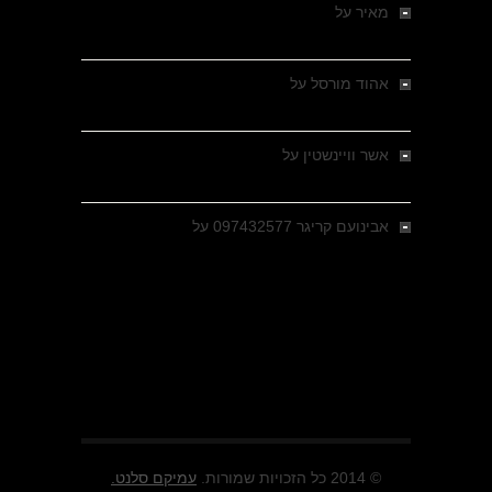
מאיר
על
מלחמת האזרחים ביוון 1946-1949 –
מבחר צילומים היסטוריים
אהוד מורסל
על
רחובות ברסלאו, גרמניה,
בחודשים האחרונים של מלחמת העולם השנייה
אשר וויינשטין
על
רחובות ברסלאו, גרמניה,
בחודשים האחרונים של מלחמת העולם השנייה
אבינועם קריגר 097432577
על
גולני בכיבוש
מזרעת בית ג'אן , הקרב שנשכח
© 2014 כל הזכויות שמורות.
עמיקם סלנט.