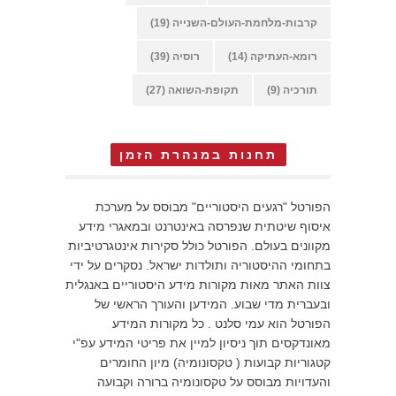
קרבות-מלחמת-העולם-השנייה
(19)
רומא-העתיקה
(14)
רוסיה
(39)
תורכיה
(9)
תקופת-השואה
(27)
תחנות במנהרת הזמן
הפורטל "רגעים היסטוריים" מבוסס על מערכת
איסוף שיטתית שנפרסה באינטרנט ובמאגרי מידע
מקוונים בעולם. הפורטל כולל סקירות אינטגרטיביות
בתחומי ההיסטוריה ותולדות ישראל. נסקרים על ידי
צוות האתר מאות מקורות מידע היסטוריים באנגלית
ובעברית מדי שבוע. המידען והעורך הראשי של
הפורטל הוא עמי סלנט . כל מקורות המידע
מאונדקסים תוך ניסיון למיין את פריטי המידע עפ"י
קטגוריות קבועות ( טקסונומיה) מיון החומרים
והעדויות מבוסס על טקסונומיה ברורה וקבועה