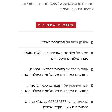
המהווה קו-מארגן של כל מאגר המידע הייחודי הזה
לתיעוד היסטורי מעמיק.
תגובות אחרונות
איזנמן משה
על
המחתרת באסיזי
מאיר
על
מלחמת האזרחים ביוון 1946-1949 –
מבחר צילומים היסטוריים
אהוד מורסל
על
רחובות ברסלאו, גרמניה,
בחודשים האחרונים של מלחמת העולם השנייה
אשר וויינשטין
על
רחובות ברסלאו, גרמניה,
בחודשים האחרונים של מלחמת העולם השנייה
אבינועם קריגר 097432577
על
גולני בכיבוש
מזרעת בית ג'אן , הקרב שנשכח