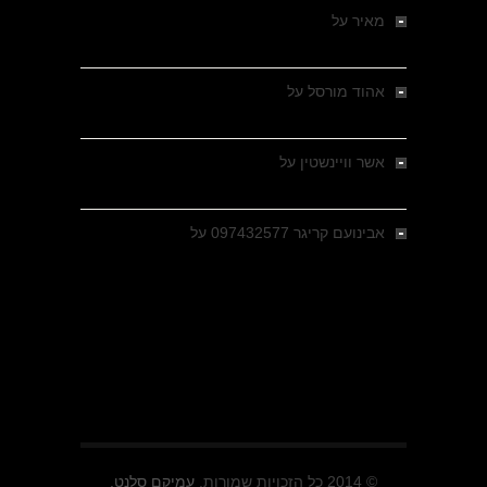
מאיר
על
מלחמת האזרחים ביוון 1946-1949 –
מבחר צילומים היסטוריים
אהוד מורסל
על
רחובות ברסלאו, גרמניה,
בחודשים האחרונים של מלחמת העולם השנייה
אשר וויינשטין
על
רחובות ברסלאו, גרמניה,
בחודשים האחרונים של מלחמת העולם השנייה
אבינועם קריגר 097432577
על
גולני בכיבוש
מזרעת בית ג'אן , הקרב שנשכח
© 2014 כל הזכויות שמורות.
עמיקם סלנט.