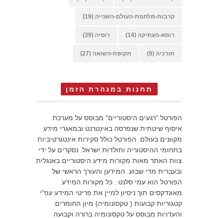
קרבות-מלחמת-העולם-השנייה
(19)
רומא-העתיקה
(14)
רוסיה
(39)
תורכיה
(9)
תקופת-השואה
(27)
תחנות במנהרת הזמן
הפורטל "רגעים היסטוריים" מבוסס על מערכת
איסוף שיטתית שנפרסה באינטרנט ובמאגרי מידע
מקוונים בעולם. הפורטל כולל סקירות אינטגרטיביות
בתחומי ההיסטוריה ותולדות ישראל. נסקרים על ידי
צוות האתר מאות מקורות מידע היסטוריים באנגלית
ובעברית מדי שבוע. המידען והעורך הראשי של
הפורטל הוא עמי סלנט . כל מקורות המידע
מאונדקסים תוך ניסיון למיין את פריטי המידע עפ"י
קטגוריות קבועות ( טקסונומיה) מיון החומרים
והעדויות מבוסס על טקסונומיה ברורה וקבועה