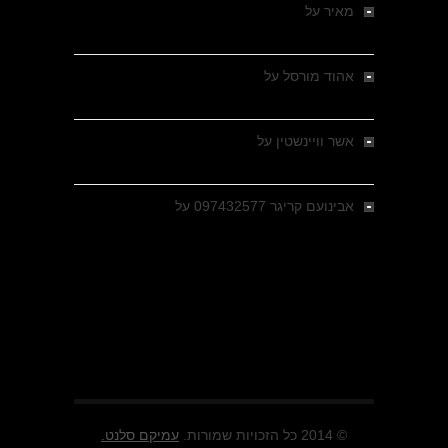
מאיר
על
מלחמת האזרחים ביוון 1946-1949 –
מבחר צילומים היסטוריים
אהוד מורסל
על
רחובות ברסלאו, גרמניה,
בחודשים האחרונים של מלחמת העולם השנייה
אשר וויינשטין
על
רחובות ברסלאו, גרמניה,
בחודשים האחרונים של מלחמת העולם השנייה
אבינועם קריגר 097432577
על
גולני בכיבוש
מזרעת בית ג'אן , הקרב שנשכח
© 2014 כל הזכויות שמורות.
עמיקם סלנט.