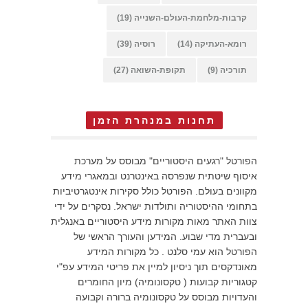
קרבות-מלחמת-העולם-השנייה
(19)
רומא-העתיקה
(14)
רוסיה
(39)
תורכיה
(9)
תקופת-השואה
(27)
תחנות במנהרת הזמן
הפורטל "רגעים היסטוריים" מבוסס על מערכת
איסוף שיטתית שנפרסה באינטרנט ובמאגרי מידע
מקוונים בעולם. הפורטל כולל סקירות אינטגרטיביות
בתחומי ההיסטוריה ותולדות ישראל. נסקרים על ידי
צוות האתר מאות מקורות מידע היסטוריים באנגלית
ובעברית מדי שבוע. המידען והעורך הראשי של
הפורטל הוא עמי סלנט . כל מקורות המידע
מאונדקסים תוך ניסיון למיין את פריטי המידע עפ"י
קטגוריות קבועות ( טקסונומיה) מיון החומרים
והעדויות מבוסס על טקסונומיה ברורה וקבועה