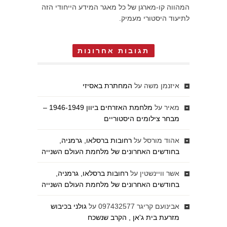
המהווה קו-מארגן של כל מאגר המידע הייחודי הזה
לתיעוד היסטורי מעמיק.
תגובות אחרונות
איזנמן משה
על
המחתרת באסיזי
מאיר
על
מלחמת האזרחים ביוון 1946-1949 –
מבחר צילומים היסטוריים
אהוד מורסל
על
רחובות ברסלאו, גרמניה,
בחודשים האחרונים של מלחמת העולם השנייה
אשר וויינשטין
על
רחובות ברסלאו, גרמניה,
בחודשים האחרונים של מלחמת העולם השנייה
אבינועם קריגר 097432577
על
גולני בכיבוש
מזרעת בית ג'אן , הקרב שנשכח