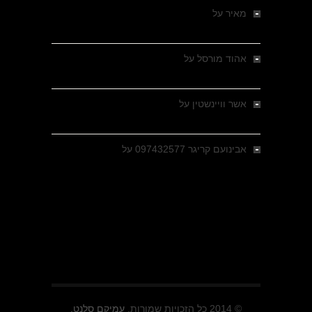
מאיר
על
מלחמת האזרחים ביוון 1946-1949 –
מבחר צילומים היסטוריים
אהוד מורסל
על
רחובות ברסלאו, גרמניה,
בחודשים האחרונים של מלחמת העולם השנייה
אשר וויינשטין
על
רחובות ברסלאו, גרמניה,
בחודשים האחרונים של מלחמת העולם השנייה
אבינועם קריגר 097432577
על
גולני בכיבוש
מזרעת בית ג'אן , הקרב שנשכח
© 2014 כל הזכויות שמורות.
עמיקם סלנט.