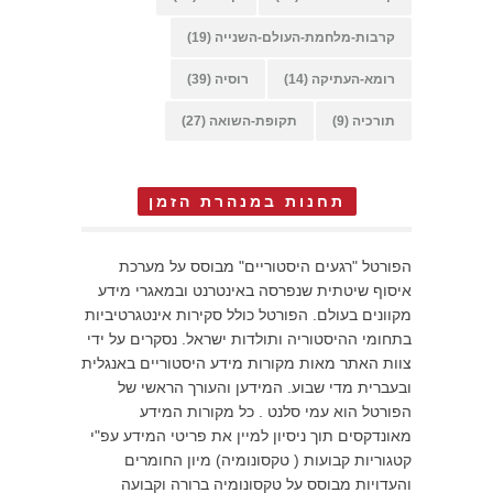
קרבות-מלחמת-העולם-השנייה
(19)
רומא-העתיקה
(14)
רוסיה
(39)
תורכיה
(9)
תקופת-השואה
(27)
תחנות במנהרת הזמן
הפורטל "רגעים היסטוריים" מבוסס על מערכת
איסוף שיטתית שנפרסה באינטרנט ובמאגרי מידע
מקוונים בעולם. הפורטל כולל סקירות אינטגרטיביות
בתחומי ההיסטוריה ותולדות ישראל. נסקרים על ידי
צוות האתר מאות מקורות מידע היסטוריים באנגלית
ובעברית מדי שבוע. המידען והעורך הראשי של
הפורטל הוא עמי סלנט . כל מקורות המידע
מאונדקסים תוך ניסיון למיין את פריטי המידע עפ"י
קטגוריות קבועות ( טקסונומיה) מיון החומרים
והעדויות מבוסס על טקסונומיה ברורה וקבועה