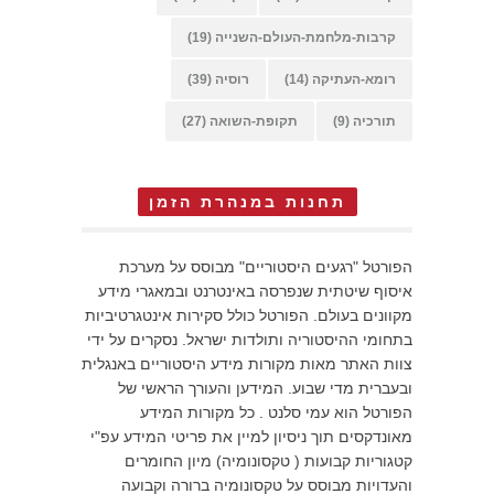
קרבות-מלחמת-העולם-השנייה
(19)
רומא-העתיקה
(14)
רוסיה
(39)
תורכיה
(9)
תקופת-השואה
(27)
תחנות במנהרת הזמן
הפורטל "רגעים היסטוריים" מבוסס על מערכת
איסוף שיטתית שנפרסה באינטרנט ובמאגרי מידע
מקוונים בעולם. הפורטל כולל סקירות אינטגרטיביות
בתחומי ההיסטוריה ותולדות ישראל. נסקרים על ידי
צוות האתר מאות מקורות מידע היסטוריים באנגלית
ובעברית מדי שבוע. המידען והעורך הראשי של
הפורטל הוא עמי סלנט . כל מקורות המידע
מאונדקסים תוך ניסיון למיין את פריטי המידע עפ"י
קטגוריות קבועות ( טקסונומיה) מיון החומרים
והעדויות מבוסס על טקסונומיה ברורה וקבועה