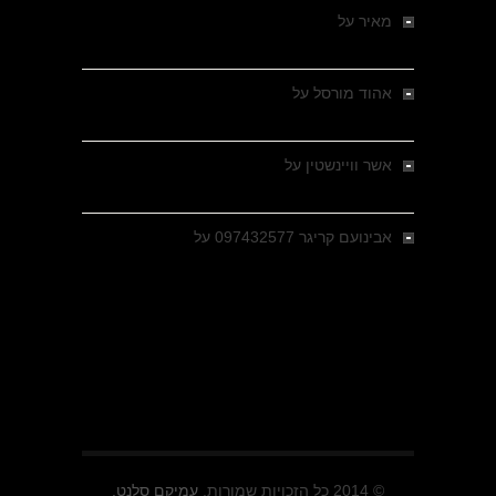
מאיר
על
מלחמת האזרחים ביוון 1946-1949 –
מבחר צילומים היסטוריים
אהוד מורסל
על
רחובות ברסלאו, גרמניה,
בחודשים האחרונים של מלחמת העולם השנייה
אשר וויינשטין
על
רחובות ברסלאו, גרמניה,
בחודשים האחרונים של מלחמת העולם השנייה
אבינועם קריגר 097432577
על
גולני בכיבוש
מזרעת בית ג'אן , הקרב שנשכח
© 2014 כל הזכויות שמורות.
עמיקם סלנט.