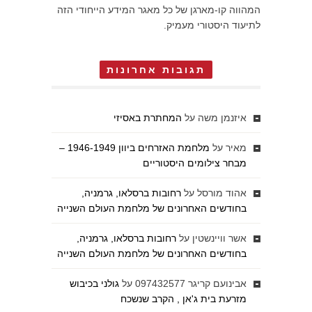
המהווה קו-מארגן של כל מאגר המידע הייחודי הזה
לתיעוד היסטורי מעמיק.
תגובות אחרונות
איזנמן משה
על
המחתרת באסיזי
מאיר
על
מלחמת האזרחים ביוון 1946-1949 –
מבחר צילומים היסטוריים
אהוד מורסל
על
רחובות ברסלאו, גרמניה,
בחודשים האחרונים של מלחמת העולם השנייה
אשר וויינשטין
על
רחובות ברסלאו, גרמניה,
בחודשים האחרונים של מלחמת העולם השנייה
אבינועם קריגר 097432577
על
גולני בכיבוש
מזרעת בית ג'אן , הקרב שנשכח