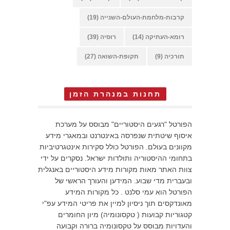
קרבות-מלחמת-העולם-השנייה
(19)
רומא-העתיקה
(14)
רוסיה
(39)
תורכיה
(9)
תקופת-השואה
(27)
תחנות במנהרת הזמן
הפורטל "רגעים היסטוריים" מבוסס על מערכת
איסוף שיטתית שנפרסה באינטרנט ובמאגרי מידע
מקוונים בעולם. הפורטל כולל סקירות אינטגרטיביות
בתחומי ההיסטוריה ותולדות ישראל. נסקרים על ידי
צוות האתר מאות מקורות מידע היסטוריים באנגלית
ובעברית מדי שבוע. המידען והעורך הראשי של
הפורטל הוא עמי סלנט . כל מקורות המידע
מאונדקסים תוך ניסיון למיין את פריטי המידע עפ"י
קטגוריות קבועות ( טקסונומיה) מיון החומרים
והעדויות מבוסס על טקסונומיה ברורה וקבועה