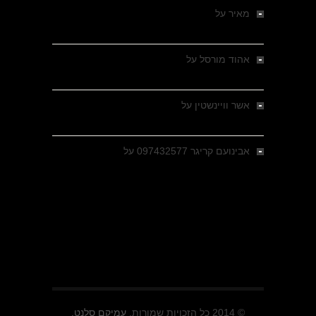
מאיר
על
מלחמת האזרחים ביוון 1946-1949 –
מבחר צילומים היסטוריים
אהוד מורסל
על
רחובות ברסלאו, גרמניה,
בחודשים האחרונים של מלחמת העולם השנייה
אשר וויינשטין
על
רחובות ברסלאו, גרמניה,
בחודשים האחרונים של מלחמת העולם השנייה
אבינועם קריגר 097432577
על
גולני בכיבוש
מזרעת בית ג'אן , הקרב שנשכח
© 2014 כל הזכויות שמורות.
עמיקם סלנט.