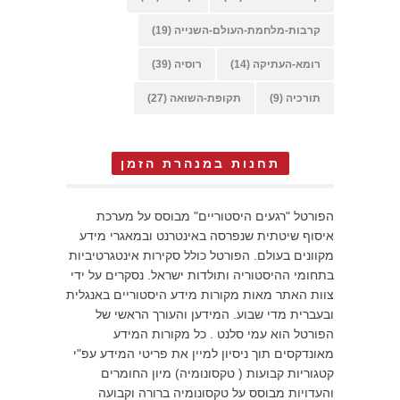
קרבות-מלחמת-העולם-השנייה
(19)
רומא-העתיקה
(14)
רוסיה
(39)
תורכיה
(9)
תקופת-השואה
(27)
תחנות במנהרת הזמן
הפורטל "רגעים היסטוריים" מבוסס על מערכת
איסוף שיטתית שנפרסה באינטרנט ובמאגרי מידע
מקוונים בעולם. הפורטל כולל סקירות אינטגרטיביות
בתחומי ההיסטוריה ותולדות ישראל. נסקרים על ידי
צוות האתר מאות מקורות מידע היסטוריים באנגלית
ובעברית מדי שבוע. המידען והעורך הראשי של
הפורטל הוא עמי סלנט . כל מקורות המידע
מאונדקסים תוך ניסיון למיין את פריטי המידע עפ"י
קטגוריות קבועות ( טקסונומיה) מיון החומרים
והעדויות מבוסס על טקסונומיה ברורה וקבועה