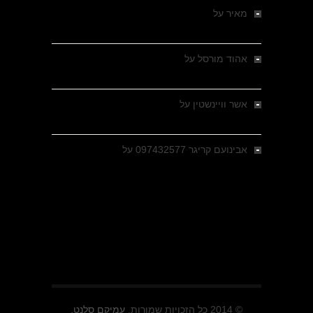
מאיר
על
מלחמת האזרחים ביוון 1946-1949 –
מבחר צילומים היסטוריים
אהוד מורסל
על
רחובות ברסלאו, גרמניה,
בחודשים האחרונים של מלחמת העולם השנייה
אשר וויינשטין
על
רחובות ברסלאו, גרמניה,
בחודשים האחרונים של מלחמת העולם השנייה
אבינועם קריגר 097432577
על
גולני בכיבוש
מזרעת בית ג'אן , הקרב שנשכח
© 2014 כל הזכויות שמורות.
עמיקם סלנט.