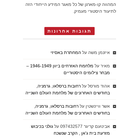
המהווה קו-מארגן של כל מאגר המידע הייחודי הזה
לתיעוד היסטורי מעמיק.
תגובות אחרונות
איזנמן משה
על
המחתרת באסיזי
מאיר
על
מלחמת האזרחים ביוון 1946-1949 –
מבחר צילומים היסטוריים
אהוד מורסל
על
רחובות ברסלאו, גרמניה,
בחודשים האחרונים של מלחמת העולם השנייה
אשר וויינשטין
על
רחובות ברסלאו, גרמניה,
בחודשים האחרונים של מלחמת העולם השנייה
אבינועם קריגר 097432577
על
גולני בכיבוש
מזרעת בית ג'אן , הקרב שנשכח