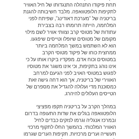
תחת פיקודו התנהלה התנגדותו של חיל האוויר
לתקיפות הלופטוואפה. מלבד חשיבותה להגנת
בריטניה של "מערכת דאודינג", שפיתח לפני
המלחמה, הייתה תרומתו רבה בצבירת
עתודות של מטוסי קרב וצוותי אוויר לשם מילוי
מקומם של מטוסים שיופלו וטייסים שיפגעו.
הוא לא השתמש במשך המלחמה ביותר
ממחצית כוחו של פיקוד מטוסי הקרב
במטוסים וכוח אדם. מפקדיו ביקרו אותו על כי
אינו נוהג בתקיפות, וכי אינו משגר את מטוסיו
לפגוש במטוסי האויב לפני הגיעם למרחב
האווירי של בריטניה, אך הוא דחה גישה זאת
כמסוכנת מדי ועלולה להגדיל את מספרם של
הטייסים העלולים להיהרג.
במהלך הקרב על בריטניה תקפו מפציצי
הלופטוואפה בגלים את שדות התעופה בדרום
ובמרכז אנגליה וגרמו לנזקים כבדים לחיל
האוויר המלכותי. בהמשך החלו לתקוף מרכזי
תעשייה וערים מרכזיות. תקיפות הערים שגרמו