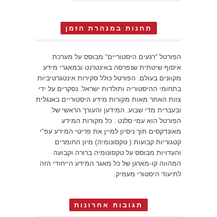
תחנות במנהרת הזמן
הפורטל "רגעים היסטוריים" מבוסס על מערכת
איסוף שיטתית שנפרסה באינטרנט ובמאגרי מידע
מקוונים בעולם. הפורטל כולל סקירות אינטגרטיביות
בתחומי ההיסטוריה ותולדות ישראל. נסקרים על ידי
צוות האתר מאות מקורות מידע היסטוריים באנגלית
ובעברית מדי שבוע. המידען והעורך הראשי של
הפורטל הוא עמי סלנט . כל מקורות המידע
מאונדקסים תוך ניסיון למיין את פריטי המידע עפ"י
קטגוריות קבועות ( טקסונומיה) מיון החומרים
והעדויות מבוסס על טקסונומיה ברורה וקבועה
המהווה קו-מארגן של כל מאגר המידע הייחודי הזה
לתיעוד היסטורי מעמיק.
תגובות אחרונות