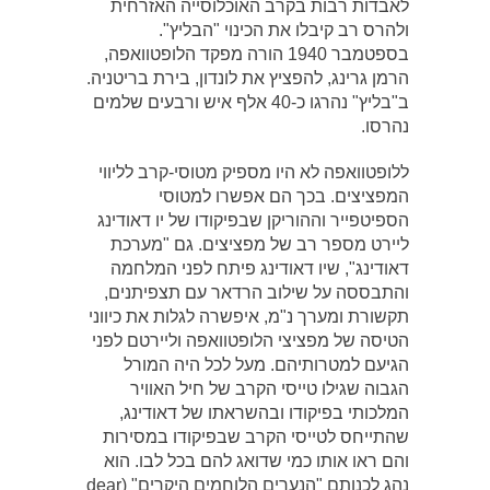
לאבדות רבות בקרב האוכלוסייה האזרחית
ולהרס רב קיבלו את הכינוי "הבליץ".
בספטמבר 1940 הורה מפקד הלופטוואפה,
הרמן גרינג, להפציץ את לונדון, בירת בריטניה.
ב"בליץ" נהרגו כ-40 אלף איש ורבעים שלמים
נהרסו.
ללופטוואפה לא היו מספיק מטוסי-קרב לליווי
המפציצים. בכך הם אפשרו למטוסי
הספיטפייר וההוריקן שבפיקודו של יו דאודינג
ליירט מספר רב של מפציצים. גם "מערכת
דאודינג", שיו דאודינג פיתח לפני המלחמה
והתבססה על שילוב הרדאר עם תצפיתנים,
תקשורת ומערך נ"מ, איפשרה לגלות את כיווני
הטיסה של מפציצי הלופטוואפה וליירטם לפני
הגיעם למטרותיהם. מעל לכל היה המורל
הגבוה שגילו טייסי הקרב של חיל האוויר
המלכותי בפיקודו ובהשראתו של דאודינג,
שהתייחס לטייסי הקרב שבפיקודו במסירות
והם ראו אותו כמי שדואג להם בכל לבו. הוא
נהג לכנותם "הנערים הלוחמים היקרים" (dear