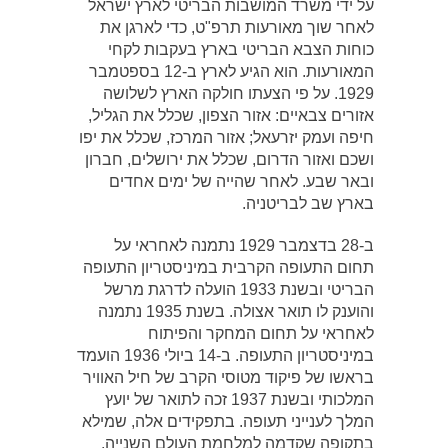
על ידי משרד המושבות הבריטי לארץ ישראל
לאחר שוך מאורעות תרפ"ט, כדי לארגן את
כוחות הצבא הבריטי בארץ בעקבות לקחי
המאורעות. הוא הגיע לארץ ב-12 בספטמבר
1929. על פי הצעתו חולקה הארץ לשלושה
אזורים צבאיים: אזור הצפון, שכלל את הגליל,
חיפה ועמק יזרעאל; אזור המרכז, שכלל את יפו
ושכם ואזור הדרום, שכלל את ירושלים, חברון
ובאר שבע. לאחר שהייה של ימים אחדים
בארץ שב לבריטניה.
ב-28 בדצמבר 1929 נתמנה לאחראי על
תחום התעופה הקרבית במיניסטריון התעופה
הבריטי ובשנת 1933 הועלה לדרגת מרשל
והוענק לו תואר אצולה. בשנת 1935 נתמנה
לאחראי על תחום המחקר והפיתוח
במיניסטריון התעופה. ב-14 ביולי 1936 הועמד
בראשו של פיקוד מטוסי הקרב של חיל האוויר
המלכותי ובשנת 1937 זכה לתואר של יועץ
המלך לענייני תעופה. בתפקידים אלה, שמילא
בתקופה שקדמה למלחמת העולם השנייה,