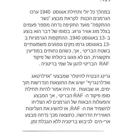
במהלך כל יולי ותחילת אוגוסט 1940 ערכו
הגרמנים הכנות לקראת מבצע "נשר
ההתקפה" מועד התקיפה נדחה מספר פעמים
בגלל מזג אוויר גרוע. בסופו של דבר הוא בוצע
ב -13 באוגוסט 1940. ההתקפות הגרמניות ב
-13 באוגוסט גרמו נזקים ונפגעים משמעותיים
בשטח הבריטי , אך, כשהם נחותים במודיעין
ותקשורת, הם לא פגעו ביכולתו של פיקוד
RAF הבריטי להגן על שמי בריטניה .
גרינג הבטיח להיטלר שמבצעי "אדלרטאג
ואדלרנגריף" ישיגו את התוצאות הנדרשות תוך
ימים, או שבועות . זה היה אמור להיות תחילת
סופו פיקוד ה- RAF הבריטי , אך המבצע
והפעולות הבאות של הגרמנים לא הצליחו
להשמיד את ה- RAF, או להשיג את העליונות
האווירית הדרושה. כתוצאה מכך נדחה מבצע
ארי-הים לכיבוש בריטניה ללא הגבלת זמן.