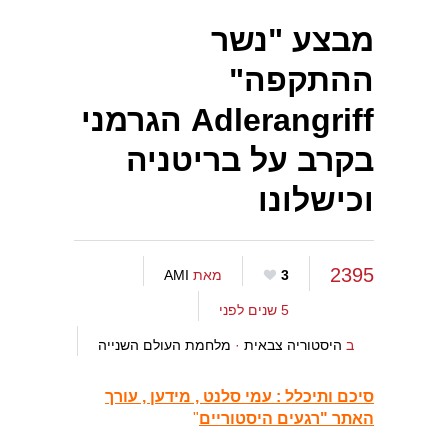
מבצע "נשר
ההתקפה"
Adlerangriff הגרמני
בקרב על בריטניה
וכישלונו
2395
3
מאת
AMI
5 שנים לפני
ב
היסטוריה צבאית
·
מלחמת העולם השנייה
סיכם ותיכלל : עמי סלנט , מידען , עורך
האתר "רגעים היסטוריים
"