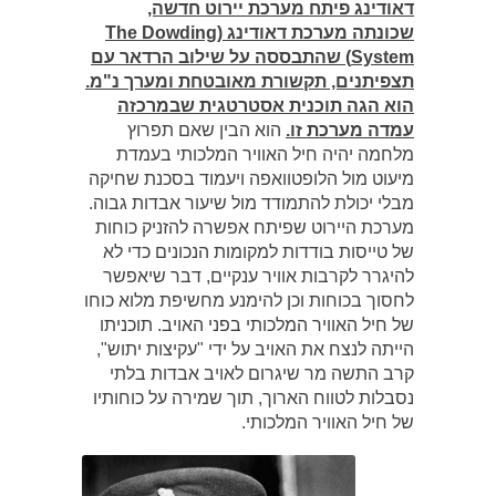
דאודינג פיתח מערכת יירוט חדשה,
שכונתה מערכת דאודינג (The Dowding
System) שהתבססה על שילוב הרדאר עם
תצפיתנים, תקשורת מאובטחת ומערך נ"מ.
הוא הגה תוכנית אסטרטגית שבמרכזה
עמדה מערכת זו.
הוא הבין שאם תפרוץ
מלחמה יהיה חיל האוויר המלכותי בעמדת
מיעוט מול הלופטוואפה ויעמוד בסכנת שחיקה
מבלי יכולת להתמודד מול שיעור אבדות גבוה.
מערכת היירוט שפיתח אפשרה להזניק כוחות
של טייסות בודדות למקומות הנכונים כדי לא
להיגרר לקרבות אוויר ענקיים, דבר שיאפשר
לחסוך בכוחות וכן להימנע מחשיפת מלוא כוחו
של חיל האוויר המלכותי בפני האויב. תוכניתו
הייתה לנצח את האויב על ידי "עקיצות יתוש",
קרב התשה מר שיגרום לאויב אבדות בלתי
נסבלות לטווח הארוך, תוך שמירה על כוחותיו
של חיל האוויר המלכותי.