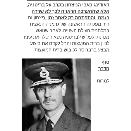
דאודינג כאבי הניצחון בקרב על בריטניה,
אלא שההערכה הראויה לכך לא שררה
בזמנו, והתפתחה רק לאחר זמן. נ
יצחון זה
היה מפלתה הראשונה של גרמניה הנאצית
במלחמת העולם השנייה. לאחר שנואש
מכוונתו לפלוש לבריטניה נשא היטלר את עיניו
לכיון ברית המועצות והחל לקדם את ביצוע
מבצע ברברוסה לכיבוש ברית המועצות.
סוף
הדרך
למרות