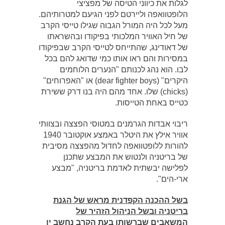
לגלות את כיווני הטיסה של מפציצי
הלופטוואפה וליירטם לפני הגיעם למטרותיהם.
מעל לכל היה המורל הגבוה שגילו טייסי הקרב
של חיל האוויר המלכותי בפיקודו ובהשראתו
של דאודינג, שהתייחס לטייסי הקרב שבפיקודו
במסירות והם ראו אותו כמי שדואג להם בכל
לבו. הוא נהג לכנותם "הנערים הלוחמים
היקרים" (dear fighter boys) או "האפרוחים"
(chicks) שלו. אחד מהם היה בנו דרק ששירת
כטייס באחת הטייסות.
ריבוי אבדות הגרמנים במטוסי הפצצה ובצוותי
אוויר אילץ את היטלר באמצע אוקטובר 1940
להורות ללופטוואפה לחדול מהפצצה מסיבית
של בריטניה ולנטוש את המבצע שתכנן
לפלישה יבשתית לאדמת בריטניה, "מבצע
ארי-הים".
בשל ההכנה הקפדנית מראש של הגנת
בריטניה ובשל הניהול הזהיר של
המשאבים שברשותו בעת הקרב נחשב יו