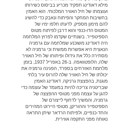
מילא דאודינג תפקיד מכריע בביסוס כשירותו
ועוצמתו של חיל האוויר המלכותי. הוא האמין
בחשיבות המחקר והפיתוח ונאבק כדי להשיג
להם מימון מספיק. לדעתו חלפו ימיו של
המטוס הדו-כנפי והוא דרבן לפיתוח מטוס
הספיטפייר. בשנתיים שקדמו לפרוץ המלחמה
היה דאודינג משוכנע שמלחמה עם גרמניה
הנאצית היא אפשרות ממשית וכי גרמניה לא
מסתירה כלל את גידולו ופיתוחו של חיל האוויר
שלה, הלופטוואפה. ב-26 באפריל 1937, בזמן
מלחמת האזרחים בספרד, הפגינה גרמניה את
יכולתו של חיל האוויר שלה להרוס עיר בלתי
מוגנת, בהפצצת גרניקה. דאודינג האמין
שבריטניה צריכה להיות במעמד של עוצמה כדי
להגן על עצמה מפני מטוסי ההפצצה של
גרמניה, והמשיך לדחוף לייצורם של
הספיטפייר וההוריקן, מטוסי היירוט המהירים
והחד-כנפיים, ולפיתוח הרדאר שיתן התראה
נאותה מפני התקפה אווירית.