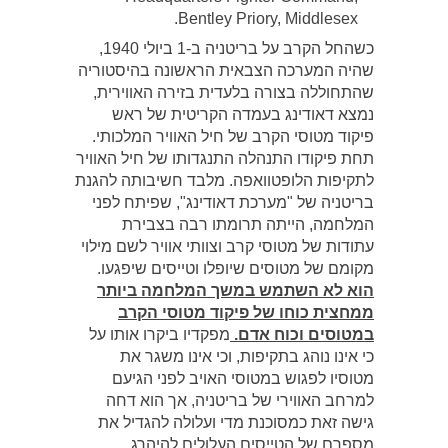
Bentley Priory, Middlesex.
כשהחל הקרב על בריטניה ב-1 ביולי 1940,
שהיה המערכה הצבאית הראשונה בהיסטוריה
שהתחוללה בצורה בלעדית בזירה האווירית,
נמצא דאודינג בעמדה הקריטית של ראש
פיקוד מטוסי הקרב של חיל האוויר המלכותי.
תחת פיקודו התנהלה התנגדותו של חיל האוויר
לתקיפות הלופטוואפה. מלבד חשיבותה להגנת
בריטניה של "מערכת דאודינג", שפיתח לפני
המלחמה, הייתה תרומתו רבה בצבירת
עתודות של מטוסי קרב וצוותי אוויר לשם מילוי
מקומם של מטוסים שיופלו וטייסים שיפגעו.
הוא לא השתמש במשך המלחמה ביותר
ממחצית כוחו של פיקוד מטוסי הקרב
במטוסים וכוח אדם.
מפקדיו ביקרו אותו על
כי אינו נוהג בתקיפות, וכי אינו משגר את
מטוסיו לפגוש במטוסי האויב לפני הגיעם
למרחב האווירי של בריטניה, אך הוא דחה
גישה זאת כמסוכנת מדי ועלולה להגדיל את
מספרם של הטייסים העלולים להיהרג.