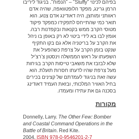
בפיהם לכינוי "Stuffy" – "הנפוח". בניגוד ליריבו
הרמן גרינג, מפקד הלופטוואפה, שהיה אדם
ראוותני ומוחצן, היה דאודינג אדם צנוע. הוא
תואר כמי שהתייחס לתפקידו כמפקד פיקוד
מטוסי הקרב ממש בקנאות ובקפדנות רבה.
אומץ לבו בא לידי ביטוי לא רק באופן בו ניהל
את הקרב על בריטניה אלא גם בקו התקיף
שנקט בזמן הקרב על צרפת כשהפעיל את
השפעתו על ראש הממשלה וינסטון צ'רצ'יל
שלא לבזבז את משאבי טייסות הקרב בגיחות
מעל צרפת שהיו לדעתו חסרות תועלת. הוא
עשה זאת בניגוד לעמדתם של קצינים בכירים
בחיל האוויר המלכותי, ובזאת העמיד דאודינג
בסכנה גם את עתידו ומעמדו.
מקורות
Donnelly, Larry.
The Other Few: Bomber
and Coastal Command Operations in the
Battle of Britain
. Red Kite.
2004.
ISBN
978-0-9546201-2-7