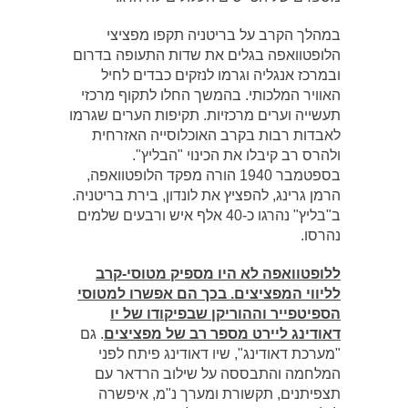
במהלך הקרב על בריטניה תקפו מפציצי
הלופטוואפה בגלים את שדות התעופה בדרום
ובמרכז אנגליה וגרמו לנזקים כבדים לחיל
האוויר המלכותי. בהמשך החלו לתקוף מרכזי
תעשייה וערים מרכזיות. תקיפות הערים שגרמו
לאבדות רבות בקרב האוכלוסייה האזרחית
ולהרס רב קיבלו את הכינוי "הבליץ".
בספטמבר 1940 הורה מפקד הלופטוואפה,
הרמן גרינג, להפציץ את לונדון, בירת בריטניה.
ב"בליץ" נהרגו כ-40 אלף איש ורבעים שלמים
נהרסו.
ללופטוואפה לא היו מספיק מטוסי-קרב
לליווי המפציצים. בכך הם אפשרו למטוסי
הספיטפייר וההוריקן שבפיקודו של יו
דאודינג ליירט מספר רב של מפציצים
. גם
"מערכת דאודינג", שיו דאודינג פיתח לפני
המלחמה והתבססה על שילוב הרדאר עם
תצפיתנים, תקשורת ומערך נ"מ, איפשרה