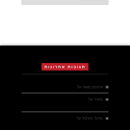
תגובות אחרונות
איזנמן משה
על
המחתרת באסיזי
מאיר
על
מלחמת האזרחים ביוון 1946-1949 –
מבחר צילומים היסטוריים
אהוד מורסל
על
רחובות ברסלאו, גרמניה,
בחודשים האחרונים של מלחמת העולם השנייה