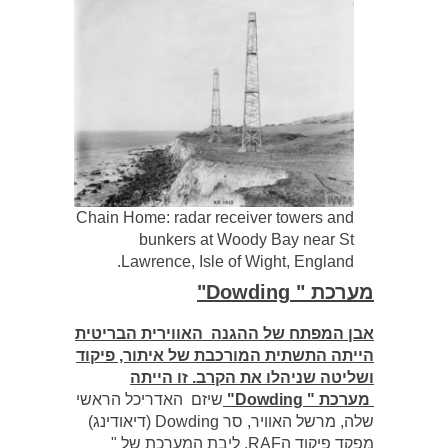
Chain Home: radar receiver towers and
bunkers at Woody Bay near St
Lawrence, Isle of Wight, England.
מערכת " Dowding"
אבן המפתח של ההגנה האווירית הבריטית
הייתה התשתית המורכבת של איתור, פיקוד
ושליטה שניהלו את הקרב. זו הייתה
מערכת " Dowding"
שיזם האדריכל הראשי
שלה, מרשל האוויר, סר Dowding (דיאודינג)
מפקד פיקוד הRAF. ליבת המערכת של "