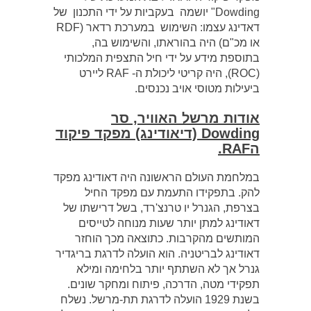
Dowding" יושמה בעקביות על ידי התכנון של
דאדינג עצמו: השימוש במערכת רדאר (RDF
או מכ"ם) היה בהוראתו, והשימוש בה,
בתוספת מידע על ידי חיל התצפית המלכותי
(ROC), היה קריטי ליכולת ה- RAF ליירט
ביעילות מטוסי אויב נכנסים.
אודות מרשל האוויר, סר
Dowding
(דיאודינג) מפקד פיקוד
ה
RAF
.
במלחמת העולם הראשונה היה דאודינג מפקד
להק. בתפקידו התעמת עם מפקד החיל
בצרפת, הגנרל יו טרנצ'רד, בשל דרישתו של
דאודינג למתן יותר שעות מנוחה לטייסים
המותשים מהקרבות. כתוצאה מכך הוחזר
דאודינג לבריטניה. הוא הועלה לדרגת בריגדיר
גנרל אך לא השתתף יותר בלחימה ומילא
תפקידי מטה, הדרכה, פיתוח ומחקר שונים.
בשנת 1929 הועלה לדרגת תת-מרשל. נשלח