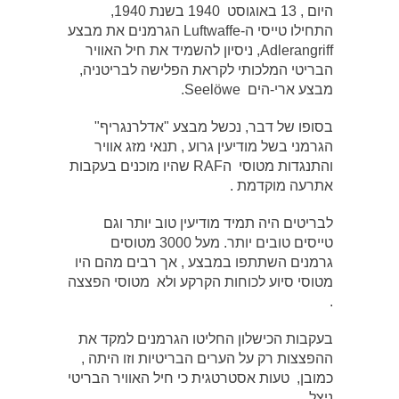
היום , 13 באוגוסט 1940 בשנת 1940,
התחילו טייסי ה-Luftwaffe הגרמנים את מבצע
Adlerangriff, ניסיון להשמיד את חיל האוויר
הבריטי המלכותי לקראת הפלישה לבריטניה,
מבצע ארי-הים Seelöwe.
בסופו של דבר, נכשל מבצע "אדלרנגריף"
הגרמני בשל מודיעין גרוע , תנאי מזג אוויר
והתנגדות מטוסי הRAF שהיו מוכנים בעקבות
אתרעה מוקדמת .
לבריטים היה תמיד מודיעין טוב יותר וגם
טייסים טובים יותר. מעל 3000 מטוסים
גרמנים השתתפו במבצע , אך רבים מהם היו
מטוסי סיוע לכוחות הקרקע ולא מטוסי הפצצה
.
בעקבות הכישלון החליטו הגרמנים למקד את
ההפצצות רק על הערים הבריטיות וזו היתה ,
כמובן, טעות אסטרטגית כי חיל האוויר הבריטי
ניצל .