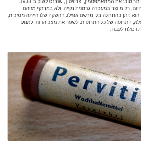
"ואז באה חברת 'טמלר' והחליטה לפתח משהו עוד יותר טוב: את המתאמפטמין, 'פרוויטין', שנכנס לשוק ב־1938.
ום, רק מיוצר במעבדה גרמנית נקייה, ולא במרתף מזוהם
. הוא ניתן בהתחלה בלי מרשם אפילו. ההשקה שלו הייתה מסיבית,
פלא, התרופה של כל התרופות. לשפר את מצב הרוח, למנוע
ויכולת לעבוד.