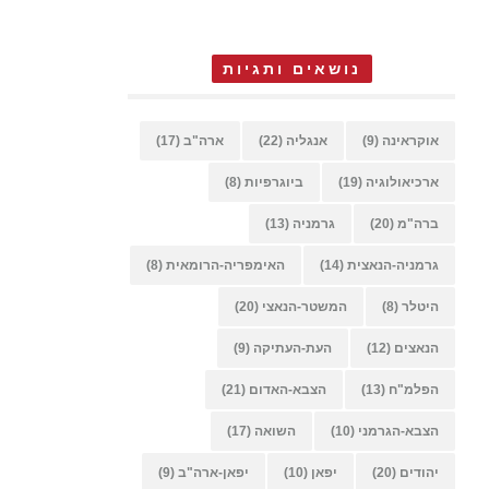
נושאים ותגיות
אוקראינה
(9)
אנגליה
(22)
ארה"ב
(17)
ארכיאולוגיה
(19)
ביוגרפיות
(8)
ברה"מ
(20)
גרמניה
(13)
גרמניה-הנאצית
(14)
האימפריה-הרומאית
(8)
היטלר
(8)
המשטר-הנאצי
(20)
הנאצים
(12)
העת-העתיקה
(9)
הפלמ"ח
(13)
הצבא-האדום
(21)
הצבא-הגרמני
(10)
השואה
(17)
יהודים
(20)
יפאן
(10)
יפאן-ארה"ב
(9)