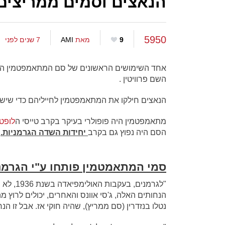
הנאצים וסמים ממריצים
5950
9
מאת
AMI
7 שנים לפני
אחד השימושים הראשונים של סם המתאמפטמין הת
השם פרוויטין .
הנאצים חילקו את המתאמפטמין לחייליהם כדי שיש
מתאמפטמין היה פופולרי בעיקר בקרב טייסי ה
לופט
הסם היה נפוץ גם בקרב
יחידות השדה הגרמניות.
סמי המתאמטמין פותחו ע"י הגרמנים
"לגרמנים
הנחותים האלה, ג'סי אוונס והאחרים, יכולים לרוץ מ
נטלו בנזדרין (סם ממריץ), שהיה חוקי אז. אבל זו ה