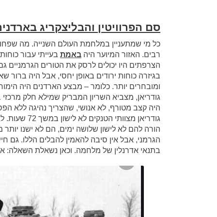
סם הפרוויטין
והבליצקריג בארדנים
כל מי שמתעניין במלחמת העולם השנייה. מה שפחות
רבים. האזור המיוער היה
באמת
בעייתי עבור כוחות 
הצרפתים היו יכולים לרסק את הטורים הגרמניים ג
בגיזרה כוחות ירודים באופן יחסי, אבל היה ברור שא
ומובחרים יותר. כלומר – מבצע הארדנים היה הימור א
גודריאן, מצביא השריון המבריק שמילא חלק מרכזי
היה קצב מטורף, לא אנושי, שהצריך נהיגה ללא הפסק
גודריאן מצוות
הורה להם לא לישון שלושה ימים, הם לא ישנו יותר 
הגרמני, אבל אין סיבה להאמין להבלים הללו. גם חיי
בתנאי אדרנלין של מלחמה. וכאן נשאלת השאלה: איך