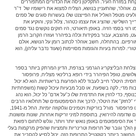
חת במזרח העיר. התקליטן ניסה את הכדורים המתפוררים
 אוהלר, שהתעניין בנושא, הצליח למצוא את רישומיו של ד"ר
 הלעיט מטפל האליל את הפייצנט שלו בעשרות סוגים של סמים
יך השלישי, שהציג את עצמו כטהור, צלול ונקי, והוקיע את
רווי בסמי הזיה. באופן תיאורטי, היו חוקים נוקשים נגד סמים
 מהצבא, עבור בפקידות וכלה בפיהרר ועוזרו הקרוב הרמן
ומספר 2 היה מכור קשה למורפיום. בהתחלה, חשב אוהלר לכתוב רומן על הנושא, אולם
רי. למרות בעיות והגזמות מסויימות (שעוד נדבר עליהן), הוא
לחת הבליצקריג הגרמני בצרפת, הדיון המרתק ביותר בספר
שים, טופל הפיהרר בידי רופא ברלינאי מצליח, פרופסור
חסית: היטלר חייב לעבוד ללא הפרעות בריאותיות. הוא לא יכול
ות מדי, לקה בשפעת, או סבל מבעיות עיכול קשות (משפחתיות
נוסף, כדי להזין את התדמית שלו כ"על אדם" כל יכול, הוא נהג
י "לחזק" את היטלר, לרכך את הסימפטומים של תחלואיו הרבים
ולסייע לו לעמוד טוב יותר במזג אוויר קר, הלעיט אותו פרופסור מורל בזריקות ויטמינים וגלוקוזה יומיות. החל מ-1941,
 שדומה להירואין, בתוספת למיני זריקות אחרות, שונות ומשונות.
 את הסימפוטמים באופן נואש יותר ויותר, וגלש לתחום רפואת
א נתן למטופל שלו, "פציינט מספר 1", מינון הולך וגובר של תרופות וטרינריות ותמציות שהפיק מרקמות בעלי
 החשוב ביותר בקוקטייל התרופות הזה, יכול לסייע להסביר את