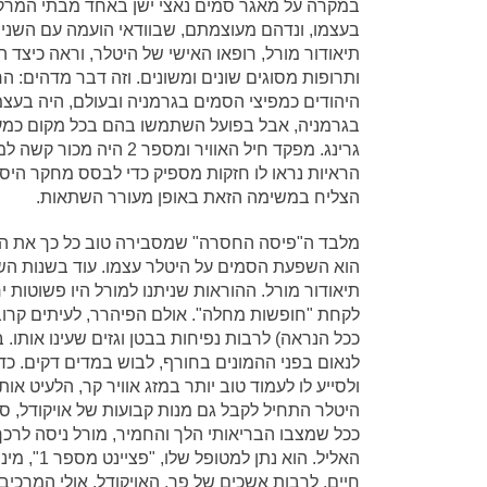
במקרה על מאגר סמים נאצי ישן באחד מבתי המרק
בעצמו, ונדהם מעוצמתם, שבוודאי הועמה עם השנים.
תיאודור מורל, רופאו האישי של היטלר, וראה כיצד
ותרופות מסוגים שונים ומשונים. וזה דבר מדהים: הרי
היהודים כמפיצי הסמים בגרמניה ובעולם, היה בעצמו 
בגרמניה, אבל בפועל השתמשו בהם בכל מקום כמעט,
גרינג. מפקד חיל האוויר 
הראיות נראו לו חזקות מספיק כדי לבסס מחקר היסטו
הצליח במשימה הזאת באופן מעורר השתאות.
מלבד ה"פיסה החסרה" שמסבירה טוב כל כך את הצ
הוא השפעת הסמים על היטלר עצמו. עוד בשנות השלו
תיאודור מורל. ההוראות שניתנו למורל היו פשוטות י
לקחת "חופשות מחלה". אולם הפיהרר, לעיתים קרוב
ככל הנראה) לרבות נפיחות בבטן וגזים שעינו אותו. ב
לנאום בפני ההמונים בחורף, לבוש במדים דקים. כד
היטלר התחיל לקבל גם מנות קבועות של אויקודל, סם
ככל שמצבו הבריאותי הלך והחמיר, מורל ניסה לרכך
האליל. הו
חיים, לרבות אשכים של פר. האויקודל, אולי המרכיב