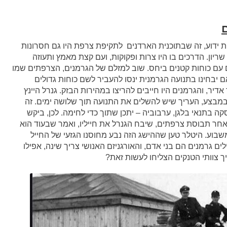
 ידוע, זה שבתוכנית הארדנים לתקיפת צרפת היו גם חסרונות
שריון. הדרכים בו היו צרות ופקוקות, ועם קצת מאמץ ותעוזה
ם עם כוחות קטנים ביחס. שוב למזלם של הגרמנים, הצרפתים שמו
ם יבחינו בתנועה הגרמנית ינסו להעביר לשם כוחות גדולים
דיר, והגרמנים היו חייבים להריצו במהירות הבזק. גנרל היינץ
 במבצע, העריך שיש להשלים את התנועה תוך שלושה ימים. זה
ה בתנאי בלגן, ערבוביה – יתכן שתוך כדי לחימה. לכן, ביקש
י הטנקים לא לישון במשך 72 שעות. לאחר תבוסת צרפתים, שיבח הגנרל את חייליו, ואמר שבעוד הוא
משבוע. היטלר טען שההישג הזה נבע מחוסנו הגזעי של החייל
לים גרמנים הם בני אדם, והאורגניזם האנושי צריך שינה, אפילו
 צוותי הטנקים הצליחו לעשות זאת?