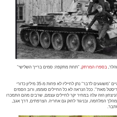
הלר,
בספרו המרתק
, "תחת מתקפה: סמים ברייך השלישי"
מסתבר שהצבא הגרמני, בניצוחם של רופאים צבאיים "משוגעים לדבר" נתן לחייליו לא פחות מ-35 מיליון כדורי
ריסטל מאת'". ככל הנראה לא כל החיילים סוממו, ורוב הסמים
הניצחון הזה עלה במחיר יקר לחיילים עצמם, שרבים מהם התמכרו
מהלך המלחמה, ובניגוד לחוק גם אחריה. הצרפתים, דרך אגב,
סתבר.