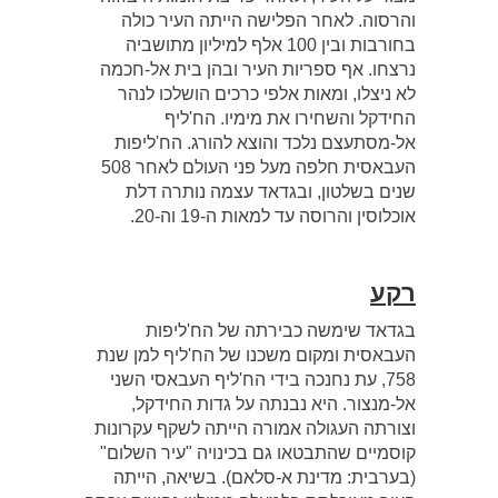
והרסוה. לאחר הפלישה הייתה העיר כולה
בחורבות ובין 100 אלף למיליון מתושביה
נרצחו. אף ספריות העיר ובהן בית אל-חכמה
לא ניצלו, ומאות אלפי כרכים הושלכו לנהר
החידקל והשחירו את מימיו. הח'ליף
אל-מסתעצם נלכד והוצא להורג. הח'ליפות
העבאסית חלפה מעל פני העולם לאחר 508
שנים בשלטון, ובגדאד עצמה נותרה דלת
אוכלוסין והרוסה עד למאות ה-19 וה-20.
רקע
בגדאד שימשה כבירתה של הח'ליפות
העבאסית ומקום משכנו של הח'ליף למן שנת
758, עת נחנכה בידי הח'ליף העבאסי השני
אל-מנצור. היא נבנתה על גדות החידקל,
וצורתה העגולה אמורה הייתה לשקף עקרונות
קוסמיים שהתבטאו גם בכינויה "עיר השלום"
(בערבית: מדינת א-סלאם). בשיאה, הייתה