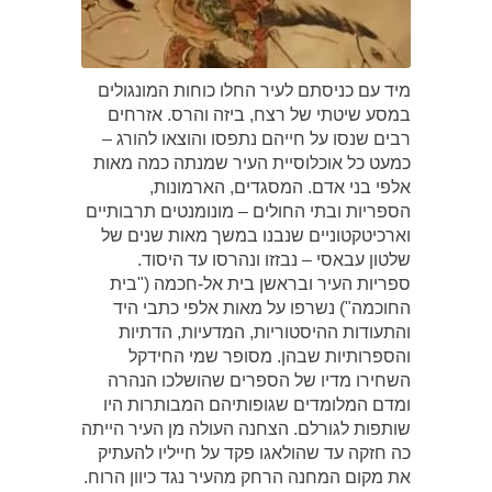
מיד עם כניסתם לעיר החלו כוחות המונגולים
במסע שיטתי של רצח, ביזה והרס. אזרחים
רבים שנסו על חייהם נתפסו והוצאו להורג –
כמעט כל אוכלוסיית העיר שמנתה כמה מאות
אלפי בני אדם. המסגדים, הארמונות,
הספריות ובתי החולים – מונומנטים תרבותיים
וארכיטקטוניים שנבנו במשך מאות שנים של
שלטון עבאסי – נבזזו ונהרסו עד היסוד.
ספריות העיר ובראשן בית אל-חכמה ("בית
החוכמה") נשרפו על מאות אלפי כתבי היד
והתעודות ההיסטוריות, המדעיות, הדתיות
והספרותיות שבהן. מסופר שמי החידקל
השחירו מדיו של הספרים שהושלכו הנהרה
ומדם המלומדים שגופותיהם המבותרות היו
שותפות לגורלם. הצחנה העולה מן העיר הייתה
כה חזקה עד שהולאגו פקד על חייליו להעתיק
את מקום המחנה הרחק מהעיר נגד כיוון הרוח.