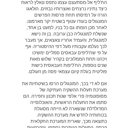
הח'ליף אל-מסתעצם עצמו נתפס ונאלץ לראות
כיצד נתיניו נרצחים ואוצרותיו נבזזים. הולאגו
הורה על רמיסתו תחת פרסות הפרשים
המונגולים בעודו עטוף בשטיח יקר מארמונו.
לאחר מכן הומתו גם כל בניו, למעט בן אחד,
שנשלח למונגוליה כבן ערובה. בן זה נישא
למונגולית, והעמיד אחריו צאצאים, אך מעבר
לכך נעלמו עקבותיו מעל דפי ההיסטוריה. אף
על פי שח'ליפים עבאסים סמליים ימשיכו
ויכהנו תחת הממלוכים בקהיר שלוש מאות
שנים נוספות, הח'ליפות העבאסית כישות
פוליטית בעלת קיום עצמאי פסה מן העולם.
אם לא די בכך, המונגולים הרסו בשיטתיות את
מערכת תעלות ההשקיה העתיקה של
מסופוטמיה פרי אלפי שנות תכנון וחפירה. הם
סתמו את התעלות הראשיות, והאוכלוסייה
המדולדלת שנשארה לא הייתה מסוגלת
בכוחותיה לחדש את מערכת ההשקיה.
כתוצאה מכך, שארית המערכת החקלאית
קרסה, התעלות הנותרות נסתמו, והקרקעות