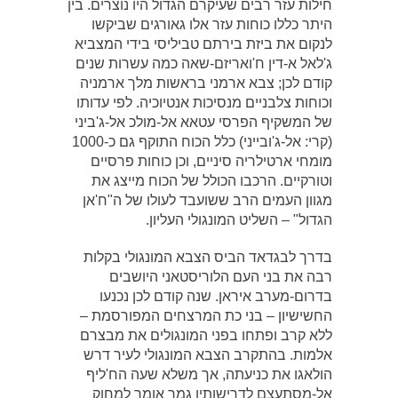
חילות עזר רבים שעיקרם הגדול היו נוצרים. בין
היתר כללו כוחות עזר אלו גאורגים שביקשו
לנקום את ביזת בירתם טביליסי בידי המצביא
ג'לאל א-דין ח'ואריזם-שאה כמה עשרות שנים
קודם לכן; צבא ארמני בראשות מלך ארמניה
וכוחות צלבניים מנסיכות אנטיוכיה. לפי עדותו
של המשקיף הפרסי עטאא אל-מולכ אל-ג'ביני
(קרי: אל-ג'ובייני) כלל הכוח התוקף גם כ-1000
מומחי ארטילריה סיניים, וכן כוחות פרסיים
וטורקיים. הרכבו הכולל של הכוח מייצג את
מגוון העמים הרב ששועבד לעולו של ה"ח'אן
הגדול" – השליט המונגולי העליון.
בדרך לבגדאד הביס הצבא המונגולי בקלות
רבה את בני העם הלוריסטאני היושבים
בדרום-מערב איראן. שנה קודם לכן נכנעו
החשישיון – בני כת המרצחים המפורסמת –
ללא קרב ופתחו בפני המונגולים את מבצרם
אלמות. בהתקרב הצבא המונגולי לעיר דרש
הולאגו את כניעתה, אך משלא שעה הח'ליף
אל-מסתעצם לדרישותיו גמר אומר למחוק