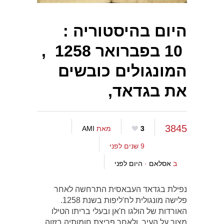
היום בהיסטוריה :
10 בפברואר 1258 ,
המונגולים כובשים
את בגדאד,
3845
3
מאת
AMI
9 שנים לפני
ב
אסלאם
·
היום לפני
נפילת בגדאד העבאסית התרחשה לאחר
פלישה מונגולית לח'ליפות בשנת 1258.
האורדות של הולגו ח'אן ובעלי בריתו הטילו
מצור על העיר, ולאחר פריצת חומותיה בזזוה