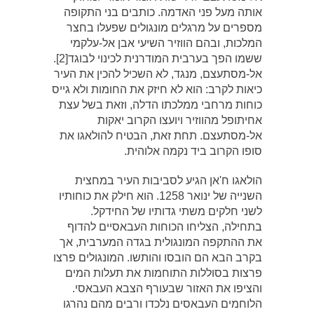
אותה מעל פני האדמה. כותבים בני התקופה
מספרים על מרגלים מונגולים שפעלו בחצר
המלכות, ובהם הווזיר השיעי אבן אל-עלקמי
ששמו הפך בערבית המודרנית לכינוי לבוגד[2].
אל-מסתעצם, מנגד, לא השכיל להכין את העיר
כיאות לקרב: הוא לא חיזק את החומות ולא גייס
כוחות מרחבי ממלכתו הדלה, וזאת בשל עצת
אחיתופל מהווזיר ויועצו הקרוב יאקות
אל-מסתעצם. תחת זאת, הבטיח להולאגו את
סופו הקרוב ביד נקמה אלוהית.
הולאגו ח'אן הגיע לסביבות העיר במחצית
השנייה של ינואר 1258. הוא חילק את כוחותיו
לשני חלקים משתי גדותיו של החידקל.
בתחילה, הצליחו הכוחות העבאסיים להדוף
את ההתקפה המונגולית בגדה המערבית, אך
בקרב הבא הם הובסו והותשו. המונגולים פרצו
פרצות בסוללות התוחמות את תעלות המים
והציפו את האזור שבעורף הצבא העבאסי.
הלוחמים העבאסים נלכדו ורבים מהם נהרגו