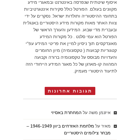
איסוף שיטתית שנפרסה באינטרנט ובמאגרי מידע
מקוונים בעולם. הפורטל כולל סקירות אינטגרטיביות
בתחומי ההיסטוריה ותולדות ישראל. נסקרים על ידי
צוות האתר מאות מקורות מידע היסטוריים באנגלית
ובעברית מדי שבוע. המידען והעורך הראשי של
הפורטל הוא עמי סלנט . כל מקורות המידע
מאונדקסים תוך ניסיון למיין את פריטי המידע עפ"י
קטגוריות קבועות ( טקסונומיה) מיון החומרים
והעדויות מבוסס על טקסונומיה ברורה וקבועה
המהווה קו-מארגן של כל מאגר המידע הייחודי הזה
לתיעוד היסטורי מעמיק.
תגובות אחרונות
איזנמן משה
על
המחתרת באסיזי
מאיר
על
מלחמת האזרחים ביוון 1946-1949 –
מבחר צילומים היסטוריים