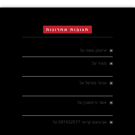
תגובות אחרונות
איזנמן משה
על
המחתרת באסיזי
מאיר
על
מלחמת האזרחים ביוון 1946-1949 –
מבחר צילומים היסטוריים
אהוד מורסל
על
רחובות ברסלאו, גרמניה,
בחודשים האחרונים של מלחמת העולם השנייה
אשר וויינשטין
על
רחובות ברסלאו, גרמניה,
בחודשים האחרונים של מלחמת העולם השנייה
אבינועם קריגר 097432577
על
גולני בכיבוש
מזרעת בית ג'אן , הקרב שנשכח