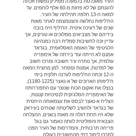
העיר מאוכלסת בלמעלה ממיליון נפשות וזכתה
להגנתם של לא פחות מ-60 אלף לוחמים. עד
למאה ה-13 חלפה תהילתה של העיר.
הח'ליפות נחלשה והצטמצמה לאחר מאות
שנים של דעיכה איטית. הח'ליף היה בובה
בידיהם של מצביאים ממלוכים או טורקים, אך
עדיין זכה לחשיבות סמלית רבה כמנהיגה
הלגיטימי של האומה האסלאמית. בגדאד
אמנם לא הייתה עוד בירתה של אימפריה
עולמית, אך נותרה עיר חשובה ומרכז חשוב
של למדנות, אמנות ומסחר. למן מחצית המאה
ה-12 זכתה הח'ליפות לעדנה חלקית בימי
ח'ליפותו הארוכים של א-נאצר (1180-1225).
בנצלו את ואקום הכוח שנוצר עם התפוררותה
של האימפריה הסלג'וקית לנסיכויות קטנות,
הצליח א-נאצר לבסס את עצמאותה היחסית
של בגדאד ולהשיב לשליטתה שטחים בעיראק
שלא היו תחת דגלה זה מאות בשנים. ההצלחה
הצבאית והפוליטית לוותה כאמור גם בגל
פריחה תרבותית, והמדרסות של העיר הפכו
למרכז לימוד דתי מהחשובים בעולם