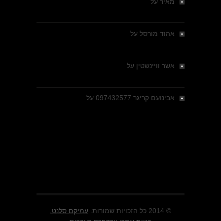
מאיר
על
מלחמת האזרחים ביוון 1946-1949 –
מבחר צילומים היסטוריים
אהוד מורסל
על
רחובות ברסלאו, גרמניה,
בחודשים האחרונים של מלחמת העולם השנייה
אשר וויינשטין
על
רחובות ברסלאו, גרמניה,
בחודשים האחרונים של מלחמת העולם השנייה
אבינועם קריגר 097432577
על
גולני בכיבוש
מזרעת בית ג'אן , הקרב שנשכח
© 2014 כל הזכויות שמורות.
עמיקם סלנט.