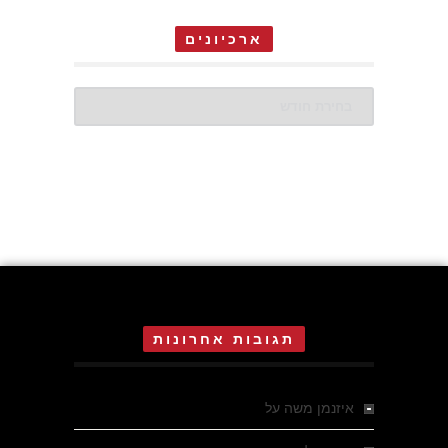
ארכיונים
ארכיונים
תגובות אחרונות
איזנמן משה
על
המחתרת באסיזי