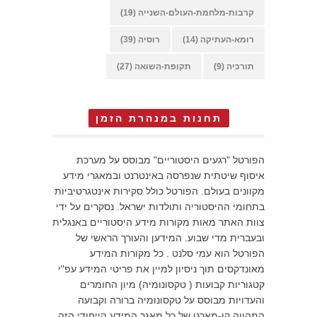
קרבות-מלחמת-העולם-השנייה
(19)
רומא-העתיקה
(14)
רוסיה
(39)
תורכיה
(9)
תקופת-השואה
(27)
תחנות במנהרת הזמן
הפורטל "רגעים היסטוריים" מבוסס על מערכת
איסוף שיטתית שנפרסה באינטרנט ובמאגרי מידע
מקוונים בעולם. הפורטל כולל סקירות אינטגרטיביות
בתחומי ההיסטוריה ותולדות ישראל. נסקרים על ידי
צוות האתר מאות מקורות מידע היסטוריים באנגלית
ובעברית מדי שבוע. המידען והעורך הראשי של
הפורטל הוא עמי סלנט . כל מקורות המידע
מאונדקסים תוך ניסיון למיין את פריטי המידע עפ"י
קטגוריות קבועות ( טקסונומיה) מיון החומרים
והעדויות מבוסס על טקסונומיה ברורה וקבועה
המהווה קו-מארגן של כל מאגר המידע הייחודי הזה