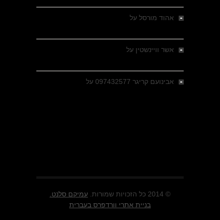
אהוד מורסל
על
רחובות ברסלאו, גרמניה,
בחודשים האחרונים של מלחמת העולם השנייה
אשר וויינשטין
על
רחובות ברסלאו, גרמניה,
בחודשים האחרונים של מלחמת העולם השנייה
אבינועם קריגר 097432577
על
גולני בכיבוש
מזרעת בית ג'אן , הקרב שנשכח
© 2014 כל הזכויות שמורות.
עמיקם סלנט.
בניית אתרי וורדפרס בעברית