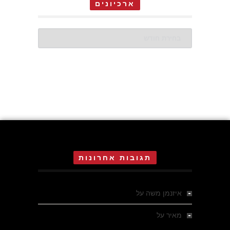
ארכיונים
ארכיונים
תגובות אחרונות
איזנמן משה
על
המחתרת באסיזי
מאיר
על
מלחמת האזרחים ביוון 1946-1949 –
מבחר צילומים היסטוריים