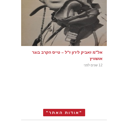
אל"מ זאביק לירון ז"ל – טייס הקרב בוגר
אושוויץ
12 שנים לפני
"אודות האתר"