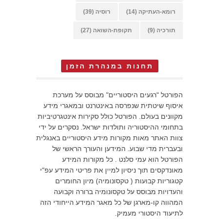
רומא-העתיקה
(14)
רוסיה
(39)
תורכיה
(9)
תקופת-השואה
(27)
תחנות במנהרת הזמן
הפורטל "רגעים היסטוריים" מבוסס על מערכת
איסוף שיטתית שנפרסה באינטרנט ובמאגרי מידע
מקוונים בעולם. הפורטל כולל סקירות אינטגרטיביות
בתחומי ההיסטוריה ותולדות ישראל. נסקרים על ידי
צוות האתר מאות מקורות מידע היסטוריים באנגלית
ובעברית מדי שבוע. המידען והעורך הראשי של
הפורטל הוא עמי סלנט . כל מקורות המידע
מאונדקסים תוך ניסיון למיין את פריטי המידע עפ"י
קטגוריות קבועות ( טקסונומיה) מיון החומרים
והעדויות מבוסס על טקסונומיה ברורה וקבועה
המהווה קו-מארגן של כל מאגר המידע הייחודי הזה
לתיעוד היסטורי מעמיק.