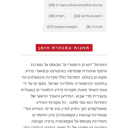
קרבות-מלחמת-העולם-השנייה
(19)
רומא-העתיקה
(14)
רוסיה
(39)
תורכיה
(9)
תקופת-השואה
(27)
תחנות במנהרת הזמן
הפורטל "רגעים היסטוריים" מבוסס על מערכת
איסוף שיטתית שנפרסה באינטרנט ובמאגרי מידע
מקוונים בעולם. הפורטל כולל סקירות אינטגרטיביות
בתחומי ההיסטוריה ותולדות ישראל. נסקרים על ידי
צוות האתר מאות מקורות מידע היסטוריים באנגלית
ובעברית מדי שבוע. המידען והעורך הראשי של
הפורטל הוא עמי סלנט . כל מקורות המידע
מאונדקסים תוך ניסיון למיין את פריטי המידע עפ"י
קטגוריות קבועות ( טקסונומיה) מיון החומרים
והעדויות מבוסס על טקסונומיה ברורה וקבועה
המהווה קו-מארגן של כל מאגר המידע הייחודי הזה