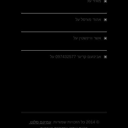
מאיר
על
מלחמת האזרחים ביוון 1946-1949 –
מבחר צילומים היסטוריים
אהוד מורסל
על
רחובות ברסלאו, גרמניה,
בחודשים האחרונים של מלחמת העולם השנייה
אשר וויינשטין
על
רחובות ברסלאו, גרמניה,
בחודשים האחרונים של מלחמת העולם השנייה
אבינועם קריגר 097432577
על
גולני בכיבוש
מזרעת בית ג'אן , הקרב שנשכח
© 2014 כל הזכויות שמורות.
עמיקם סלנט.