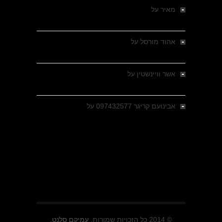
מאיר
על
מלחמת האזרחים ביוון 1946-1949 –
מבחר צילומים היסטוריים
אהוד מורסל
על
רחובות ברסלאו, גרמניה,
בחודשים האחרונים של מלחמת העולם השנייה
אשר וויינשטין
על
רחובות ברסלאו, גרמניה,
בחודשים האחרונים של מלחמת העולם השנייה
אבינועם קריגר 097432577
על
גולני בכיבוש
מזרעת בית ג'אן , הקרב שנשכח
© 2014 כל הזכויות שמורות.
עמיקם סלנט.