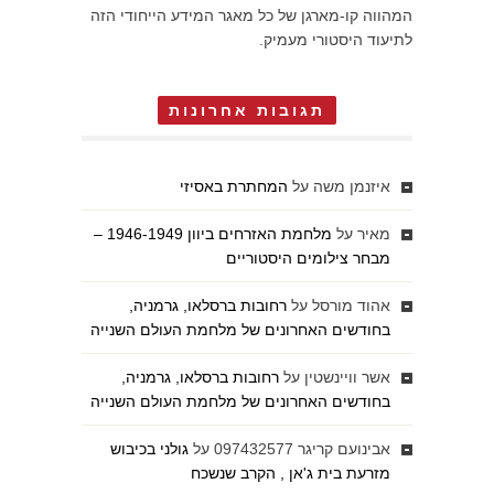
המהווה קו-מארגן של כל מאגר המידע הייחודי הזה
לתיעוד היסטורי מעמיק.
תגובות אחרונות
איזנמן משה
על
המחתרת באסיזי
מאיר
על
מלחמת האזרחים ביוון 1946-1949 –
מבחר צילומים היסטוריים
אהוד מורסל
על
רחובות ברסלאו, גרמניה,
בחודשים האחרונים של מלחמת העולם השנייה
אשר וויינשטין
על
רחובות ברסלאו, גרמניה,
בחודשים האחרונים של מלחמת העולם השנייה
אבינועם קריגר 097432577
על
גולני בכיבוש
מזרעת בית ג'אן , הקרב שנשכח