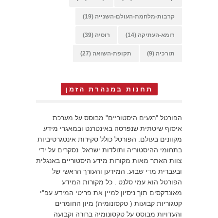
קרבות-מלחמת-העולם-השנייה
(19)
רומא-העתיקה
(14)
רוסיה
(39)
תורכיה
(9)
תקופת-השואה
(27)
תחנות במנהרת הזמן
הפורטל "רגעים היסטוריים" מבוסס על מערכת
איסוף שיטתית שנפרסה באינטרנט ובמאגרי מידע
מקוונים בעולם. הפורטל כולל סקירות אינטגרטיביות
בתחומי ההיסטוריה ותולדות ישראל. נסקרים על ידי
צוות האתר מאות מקורות מידע היסטוריים באנגלית
ובעברית מדי שבוע. המידען והעורך הראשי של
הפורטל הוא עמי סלנט . כל מקורות המידע
מאונדקסים תוך ניסיון למיין את פריטי המידע עפ"י
קטגוריות קבועות ( טקסונומיה) מיון החומרים
והעדויות מבוסס על טקסונומיה ברורה וקבועה