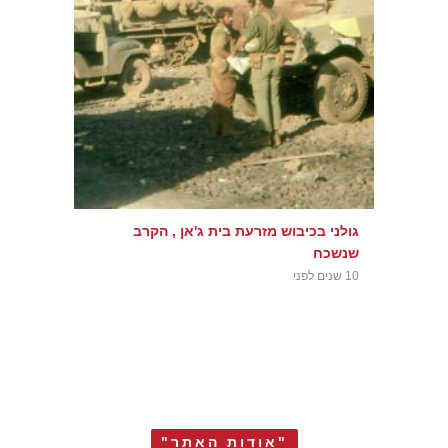
גולני בכיבוש מזרעת בית ג'אן , הקרב
שנשכח
10 שנים לפני
"אודות האתר"