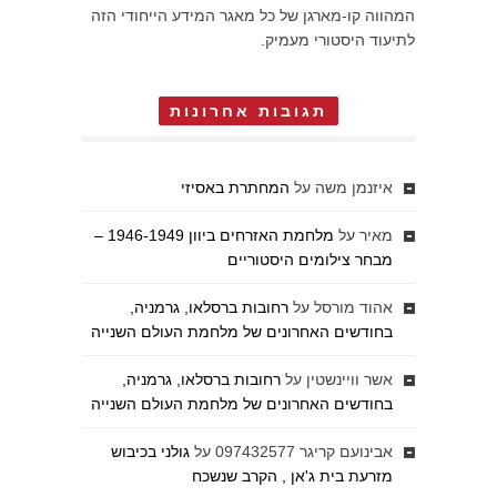
המהווה קו-מארגן של כל מאגר המידע הייחודי הזה
לתיעוד היסטורי מעמיק.
תגובות אחרונות
איזנמן משה
על
המחתרת באסיזי
מאיר
על
מלחמת האזרחים ביוון 1946-1949 –
מבחר צילומים היסטוריים
אהוד מורסל
על
רחובות ברסלאו, גרמניה,
בחודשים האחרונים של מלחמת העולם השנייה
אשר וויינשטין
על
רחובות ברסלאו, גרמניה,
בחודשים האחרונים של מלחמת העולם השנייה
אבינועם קריגר 097432577
על
גולני בכיבוש
מזרעת בית ג'אן , הקרב שנשכח