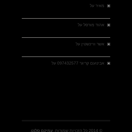
מאיר
על
מלחמת האזרחים ביוון 1946-1949 –
מבחר צילומים היסטוריים
אהוד מורסל
על
רחובות ברסלאו, גרמניה,
בחודשים האחרונים של מלחמת העולם השנייה
אשר וויינשטין
על
רחובות ברסלאו, גרמניה,
בחודשים האחרונים של מלחמת העולם השנייה
אבינועם קריגר 097432577
על
גולני בכיבוש
מזרעת בית ג'אן , הקרב שנשכח
© 2014 כל הזכויות שמורות.
עמיקם סלנט.