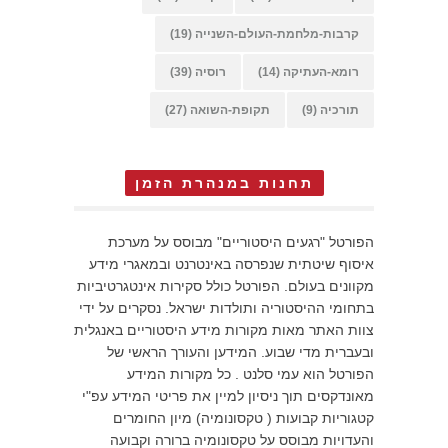
קרבות-מלחמת-העולם-השנייה
(19)
רומא-העתיקה
(14)
רוסיה
(39)
תורכיה
(9)
תקופת-השואה
(27)
תחנות במנהרת הזמן
הפורטל "רגעים היסטוריים" מבוסס על מערכת
איסוף שיטתית שנפרסה באינטרנט ובמאגרי מידע
מקוונים בעולם. הפורטל כולל סקירות אינטגרטיביות
בתחומי ההיסטוריה ותולדות ישראל. נסקרים על ידי
צוות האתר מאות מקורות מידע היסטוריים באנגלית
ובעברית מדי שבוע. המידען והעורך הראשי של
הפורטל הוא עמי סלנט . כל מקורות המידע
מאונדקסים תוך ניסיון למיין את פריטי המידע עפ"י
קטגוריות קבועות ( טקסונומיה) מיון החומרים
והעדויות מבוסס על טקסונומיה ברורה וקבועה