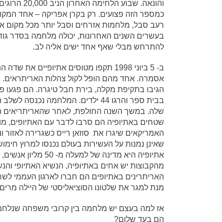
והונאה. שבוע הלחימה האחרון הני
כמספר הזה פצועים. רק בקרן אפריקה – אחד המקומ
רעב סבל, מלחמות אזרחים וסבל יותר מכל מקום א
בעשרים השנים האחרונות, יכולה מלחמה בסדר גוד
להתרחש מבלי שאף אחד ישים אליה לב.
ב- 5 ביוני 1998 תקפו מטוסים אתיופיים את שד
אסמרה. אחד מהם הופל לקול צהלות האריתראים. 
הגיבו בתקיפת מקלה, בירת חבל טיגרה. הם פגעו פ
בבית ספר והרגו 44 ילדים. המלחמה נכנסה לש
שלה. במשך השנה החולפת, לאחר שהאריתריאים ת
שטחים באתיופיה הם סרבו לדבר עם האתיופים, מוד
האמריקאים שיגרו את סוזאן רייס כשגרירה לאזור וני
שאינן נמנות על העשירות בעולם נכנסו למרוץ חימו
אתיופיה היא מדינה 
מהקבוצות יש אחים באתיופיה, הנשיא האתיופי וה
האריתרינים באתיופים הם חברו לארגון העממי לשח
מנת למגר את שלטונו הסוציאליסטי של היילה מרים מ
אז למה בעצם יש מלחמה בין קרובי משפחה שנלחמו
הם בעד שלום?