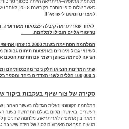
כאשר שלום סופי הוסכם רק בשנת 2018, לאחר 20 שנה.
למצרים ומשם לישראל !!
לאחר שאריתריאה קיבלה עצמאות מאתיופיה, היחס
טריטוריאליים הובילו למלחמה.
המלחמה הסתיימה בשנת 
לשינויי גבול מינורים באמצעות תיחום גבולות מ
הגיעה לסיומה באופן רשמי עם חתימת הסכם אלג'יר (אנ') ב-2
שתי המדינות הוציאו חלק ניכר מהכנסותיהם ומ
כ-100,000 חללים לשני הצדדים ביחד ומספר בלתי מוגדר של פליטים
סקירה של צור שיזף בעקבות ביקור
המלחמה הקונוונציונאלית הגדולה בעשור האחרון 
העשרים באיזשהו מקום בעולם התרחשה בשנה הא
המאה בין אתיופיה לאריתריאה. מלחמה שהניסיון ל
מניעיה הפך את האירועים לסוג של חידה שיש בה ט