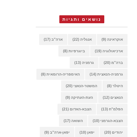
נושאים ותגיות
אוקראינה
(9)
אנגליה
(22)
ארה"ב
(17)
ארכיאולוגיה
(19)
ביוגרפיות
(8)
ברה"מ
(20)
גרמניה
(13)
גרמניה-הנאצית
(14)
האימפריה-הרומאית
(8)
היטלר
(8)
המשטר-הנאצי
(20)
הנאצים
(12)
העת-העתיקה
(9)
הפלמ"ח
(13)
הצבא-האדום
(21)
הצבא-הגרמני
(10)
השואה
(17)
יהודים
(20)
יפאן
(10)
יפאן-ארה"ב
(9)