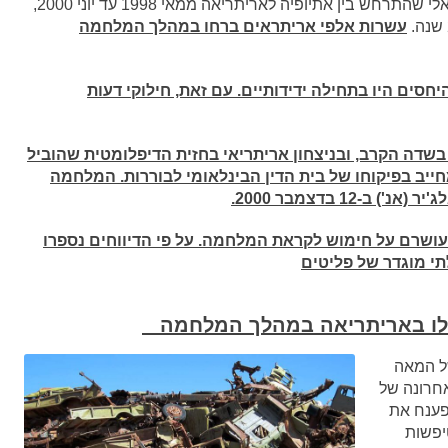
מלחמת אתיופיה–אריתריאה הייתה סכסוך טריטוריאלי שהתרחש בין אתיופיה לאריתריאה ממאי 1998 עד יוני 2000,
עשרות אלפי אריתראים ברחו במהלך המלחמה
ים היו בתחילה ידידותיים. עם זאת, חילוקי דעות
2000 בניצחון אתיופי בשדה הקרב, ובניצחון אריתריאי בחזית הדיפלומטית שהוביל
חייב בפיקוחו של בית הדין הבינלאומי לבוררות. המלחמה
1 בדצמבר 2000.
עושרם על חימוש לקראת המלחמה. על פי הדיווחים נספרו
 שלו באריתריאה במהלך המלחמה
של המאה
חרונה של
פענח את
יפשות