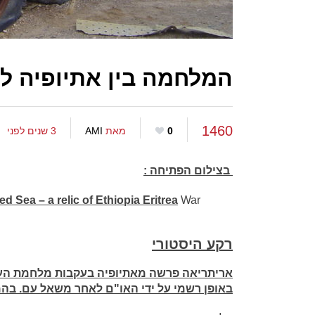
המלחמה בין אתיופיה ל
1460
0
מאת
AMI
3 שנים לפני
בצילום הפתיחה :
d Sea – a relic of Ethiopia Eritrea
War
רקע היסטורי
באופן רשמי על ידי האו"ם לאחר משאל עם. בהמ