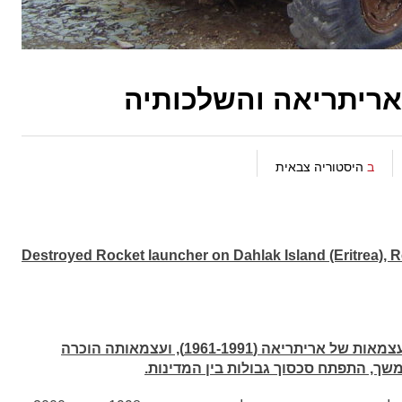
אריתריאה והשלכותיה
ב
היסטוריה צבאית
Destroyed Rocket launcher on Dahlak Island (Eritrea), Re
אריתריאה פרשה מאתיופיה בעקבות מלחמת העצמאות של אריתריאה (1961-1991), ועצמאותה הוכרה
שך, התפתח סכסוך גבולות בין המדינות.