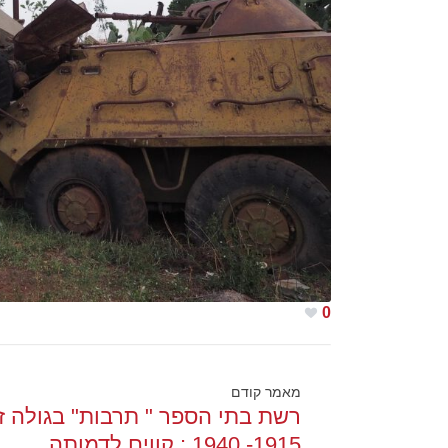
0
מאמר קודם
רשת בתי הספר " תרבות" בגולה ז
1915- 1940 : קווים לדמותה