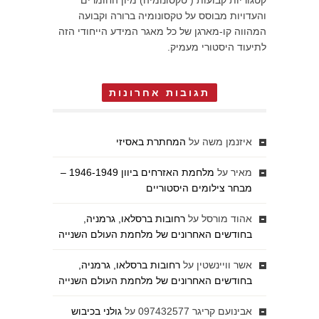
קטגוריות קבועות ( טקסונומיה) מיון החומרים
והעדויות מבוסס על טקסונומיה ברורה וקבועה
המהווה קו-מארגן של כל מאגר המידע הייחודי הזה
לתיעוד היסטורי מעמיק.
תגובות אחרונות
איזנמן משה
על
המחתרת באסיזי
מאיר
על
מלחמת האזרחים ביוון 1946-1949 –
מבחר צילומים היסטוריים
אהוד מורסל
על
רחובות ברסלאו, גרמניה,
בחודשים האחרונים של מלחמת העולם השנייה
אשר וויינשטין
על
רחובות ברסלאו, גרמניה,
בחודשים האחרונים של מלחמת העולם השנייה
אבינועם קריגר 097432577
על
גולני בכיבוש