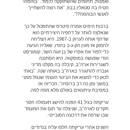
ואמנות, תחומים שהשתוקקה ללמוד. "בוהמה!"
הטיח בה סטאלין בבוז, "את רוצה להשתייך
לאנשי הבוהמה?!".
ברבות הימים אמרה פיטרס שהתסכול על כך
שנאלצה לוותר על דחפיה היצירתיים הוא
שדחף אותה לערוק ב-1967. היא הצליחה
לחמוק אז מעין הק-ג-ב בהודו, שאליה הגיעה
כדי לפזר את אפרו של בן זוגה השני, קומוניסט
הודי שפגשה במוסקווה. היא הסתננה
לשגרירות ארה"ב, קיבלה בה מקלט מדיני
ועברה להתגורר בארה"ב באותה שנה. "באתי
לכאן כדי למצוא את הביטוי העצמי שנגזל ממני
במשך זמן כה רב ברוסיה", הכריזה אז
במסיבת עיתונאים באולם מלא מפה לפה.
עריקתה בגיל 41 הפכה להישג תעמולה חסר
תקדים לארה"ב, שניצלה עד תום את המעמד
שבו שרפה את דרכונה הסובייטי.
השנים אחרי עריקתה חלפו עליה בנדודים