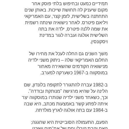
תמידיים כמעט ובחיפוש בלתי פוסק אחר
מקום שיעניק לה תחושת שייכות. באותן שנים
התחתנה בשלישית, לזמן קצר, עם האמריקאי
ויליאם פיטרס. לאחר נישואיה שינתה רשמית
את שמה ללנה פיטרס, ילדה את בתה
השלישית אולגה ועברה לגור במדינת
ויסקונסין.
משך השנים גם החלה לעכל את מחירו של
החלום האמריקאי שלה – ניתוק משני ילדיה
מנישואיה הקודמים שהשאירה מאחור
במוסקווה ב-1967 כשערקה למערב.
ב-1982 עברה להתגורר לתקופה בלונדון, שם
הלינה על שהיא מרגישה "מנותקת ובודדה".
וכך, כשאחד משני ילדיה שנותרו במוסקווה יצר
איתה לפתע קשר באמצעות מכתב, היא שבה
ב-1984 עם בתה אולגה לארץ מולדתה.
הפעם, התעמולה הסובייטית היא שחגגה;
האם והבת קיבלו יחס של אח"מים ושוכנו