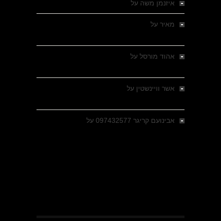
איזנמן משה
על
המחתרת באסיזי
מאיר
על
מלחמת האזרחים ביוון 1946-1949 –
מבחר צילומים היסטוריים
אהוד מורסל
על
רחובות ברסלאו, גרמניה,
בחודשים האחרונים של מלחמת העולם השנייה
אשר וויינשטין
על
רחובות ברסלאו, גרמניה,
בחודשים האחרונים של מלחמת העולם השנייה
אבינועם קריגר 097432577
על
גולני בכיבוש
מזרעת בית ג'אן , הקרב שנשכח