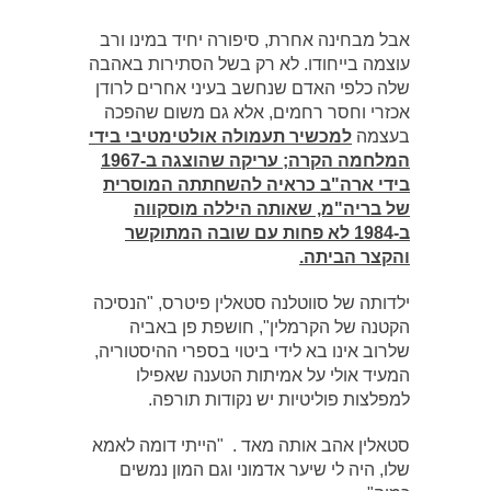
אבל מבחינה אחרת, סיפורה יחיד במינו ורב
עוצמה בייחודו. לא רק בשל הסתירות באהבה
שלה כלפי האדם שנחשב בעיני אחרים לרודן
אכזרי וחסר רחמים, אלא גם משום שהפכה
בעצמה
למכשיר תעמולה אולטימטיבי בידי
המלחמה הקרה; עריקה שהוצגה ב-1967
בידי ארה"ב כראיה להשחתתה המוסרית
של בריה"מ, שאותה היללה מוסקווה
ב-1984 לא פחות עם שובה המתוקשר
והקצר הביתה.
ילדותה של סווטלנה סטאלין פיטרס, "הנסיכה
הקטנה של הקרמלין", חושפת פן באביה
שלרוב אינו בא לידי ביטוי בספרי ההיסטוריה,
המעיד אולי על אמיתות הטענה שאפילו
למפלצות פוליטיות יש נקודות תורפה.
סטאלין אהב אותה מאד . "הייתי דומה לאמא
שלו, היה לי שיער אדמוני וגם המון נמשים