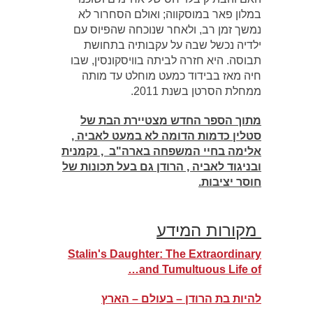
במלון פאר במוסקווה; ואולם הסחרור לא
נמשך זמן רב, ולאחר שנוכחה שהפיוס עם
ילדיה נכשל שבה על עקבותיה בתחושת
תבוסה. היא חזרה לביתה בוויסקונסין, שבו
חיה מאז בבידוד כמעט מוחלט עד מותה
ממחלת הסרטן בשנת 2011.
מתוך הספר החדש מצטיירת הבת של
סטלין כדמות הדומה לא במעט לאביה ,
אלימה בחיי המשפחה בארה"ב , נקמנית
ובניגוד לאביה , הרודן גם בעל תכונות של
חוסר יציבות.
מקורות המידע
Stalin's Daughter: The Extraordinary
and Tumultuous Life of…
להיות בת הרודן – בעולם – הארץ