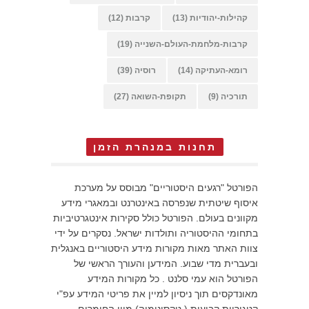
קהילות-יהודיות
(13)
קרבות
(12)
קרבות-מלחמת-העולם-השנייה
(19)
רומא-העתיקה
(14)
רוסיה
(39)
תורכיה
(9)
תקופת-השואה
(27)
תחנות במנהרת הזמן
הפורטל "רגעים היסטוריים" מבוסס על מערכת
איסוף שיטתית שנפרסה באינטרנט ובמאגרי מידע
מקוונים בעולם. הפורטל כולל סקירות אינטגרטיביות
בתחומי ההיסטוריה ותולדות ישראל. נסקרים על ידי
צוות האתר מאות מקורות מידע היסטוריים באנגלית
ובעברית מדי שבוע. המידען והעורך הראשי של
הפורטל הוא עמי סלנט . כל מקורות המידע
מאונדקסים תוך ניסיון למיין את פריטי המידע עפ"י