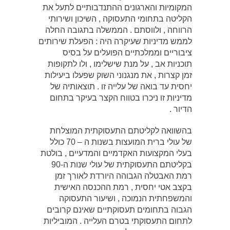
המקומיות והארגונים ההתנדבותיים לתעל את
הקליטה בתחומי התעסוקה , השיכון ושירותי
הרווחה , ולווסתם . הממשלה בתגובה החלה
לממש מדיניות שעיקרה היה : הפעלת שירותים
ציבוריים וממלכתיים הפועלים על בסיס
תוכניות אב , על מנת שישלימו , ולו לתקופות
זמן קצרות , את מנגנוני השוק שפעלו ביעילות
יחסית עד בואה של עלייה זו . תוצאותיה של
מדיניות זו ניכרו בטווח הקצר בעיקר בתחום
הדיור .
בהשוואה לקליטתם התעסוקתית המוצלחת
של עולי ברית המועצות בשנות ה – 70 כולל
בעלי המקצועות האקדמיים והמדעיים , בולטת
בקליטתם התעסוקתית של עולי שנות ה-90
רמת האבטלה הגבוהה היורדת לאורך זמן
בקצב אטי יחסית , רמת ההכנסה האישית
והמשפחתית הנמוכה , ושיעור התעסוקה
הגבוה בתחומים תעסוקתיים שאינם קרובים
לתחום התעסוקתי בטרם העלייה . המוביליות