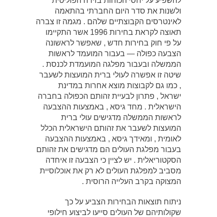
להשפיע על יחסי הכוחות בזירה הפוליטית
ולשנות את סדר היום החברתי בהתאמה
לאינטרסים הקבוצתיים שלהם . מגמה זו צברה
תאוצה לקראת בחירות 1996 אשר התקיימו
על פי חוק בחירות חדש , שאפשר לראשונה
הצבעה כפולה — בעבור המועמד לראשות
הממשלה ובעבור מפלגה המועמדת לכנסת .
שיטה זו אפשרה לעולי ברית המועצות לשעבר
, כמו גם לקבוצות מוצא אחרות במדינת
ישראל , פתרון לבעיית זהותם הכפולה בחברה
הישראלית . מחד גיסא , באמצעות ההצבעה
לראשות הממשלה מדגישים עולי ברית
המועצות לשעבר את זהותם הישראלית הכלל
לאומית , ומאידך גיסא , באמצעות ההצבעה
בעבור מפלגת העולים הם מדגישים את זהותם
הסקטוריאלית . יש לציין כי הצבעה זו איחדה
מסביב למפלגת העולים לא רק את אוכלוסיית
המצוקה בקרב העלייה הרוסית .
ניתוח תוצאות הבחירות הצביע על כך
שקולותיהם של העולים סייעו לביצוע חילופי