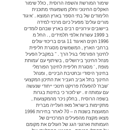
שימור המורשת והשפה הרוסית , כולל שימור
האקלים החינוכי וחלק משמעותי מתוכנית
הלימודים של בתי הספר בארץ המוצא . 'איגוד
מורים עולים' מפעיל כיום מרכזי למידה
ביישובים עירוניים רבים בארץ שבהם לומדים
ב 1999 עשרות אלפי תלמידים , . החל מ
1996 הקים האיגוד 11 גנים בריכוזי עולים
ברחבי הארץ , המשמשים מסגרת חליפית
לחינוך הפורמלי בגיל הרך . " במקביל הפעיל
מנהל החינוך בירושלים , בשיתוף עם 'עמותת
מופת , ' מסגרת חליפית לחינוך הפורמלי
בחינוך היסודי ובחטיבת הביניים , ומנהל
החינוך בתל אביב העביר את התיכון המקצועי
'שבח' להפעלת פרויקט חינוכי ייחודי שנעשה
עם עמותה זו . יש לזכור כי בחינות בגרות
בשפה הרוסית , בחלק ניכר מהמקצועות ,
מתקיימות בישראל מאז העלייה מברית
המועצות בשנות ה – 70 לאחר בחירות 1996
מצאו מקצת מהפעילים המרכזיים של
העמותות וארגוני הגג של העולים את מקומם