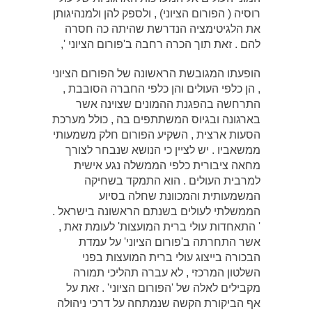
רוסיה ( הפורום הציוני) , ולספק להן ולמנהיגותן
את הלגיטימציה הנדרשת שהיתה כה חסרה
להם . זאת תוך הכרה רחבה ב'פורום הציוני ',
הופעתו המגובשת הראשונה של הפורום הציוני
, הן כלפי העולים והן כלפי החברה הסובבת ,
התרחשה בהפגנת ההמונים שצוינה אשר
בארגונה ובגיוס המשתתפים בה , כולל מערכת
הסעות ארצית , השקיע הפורום חלק משמעותי
ממשאביו . יש לציין כי הנושא שנבחר לצורך
מחאה ציבורית כלפי הממשלה נגע אישית
למרבית העולים . הוא התמקד בשחיקה
המשמעותית והמכוונת שחלה בסיוע
הממשלתי לעולים בשנתם הראשונה בישראל .
' התאחדות עולי ברית המועצות' לעומת זאת ,
אשר התחרתה ב'פורום הציוני' על עמדת
הבכורה בייצוג עולי ברית המועצות בפני
השלטון המרכזי , לא עברה תהליכי תמורה
מקבילים לאלה של 'הפורום הציוני' . זאת על
אף הביקורת הקשה שנמתחה על דרכי ניהולה