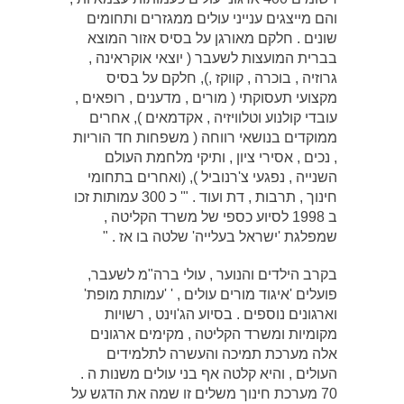
והם מייצגים ענייני עולים ממגזרים ותחומים
שונים . חלקם מאורגן על בסיס אזור המוצא
בברית המועצות לשעבר ( יוצאי אוקראינה ,
גרוזיה , בוכרה , קווקז ,), חלקם על בסיס
מקצועי תעסוקתי ( מורים , מדענים , רופאים ,
עובדי קולנוע וטלוויזיה , אקדמאים ), אחרים
ממוקדים בנושאי רווחה ( משפחות חד הוריות
, נכים , אסירי ציון , ותיקי מלחמת העולם
השנייה , נפגעי צ'רנוביל ), (ואחרים בתחומי
חינוך , תרבות , דת ועוד . "' כ 300 עמותות זכו
ב 1998 לסיוע כספי של משרד הקליטה ,
שמפלגת 'ישראל בעלייה' שלטה בו אז . "
בקרב הילדים והנוער , עולי ברה"מ לשעבר,
פועלים 'איגוד מורים עולים , ' 'עמותת מופת'
וארגונים נוספים . בסיוע הג'וינט , רשויות
מקומיות ומשרד הקליטה , מקימים ארגונים
אלה מערכת תמיכה והעשרה לתלמידים
העולים , והיא קלטה אף בני עולים משנות ה .
70 מערכת חינוך משלים זו שמה את הדגש על