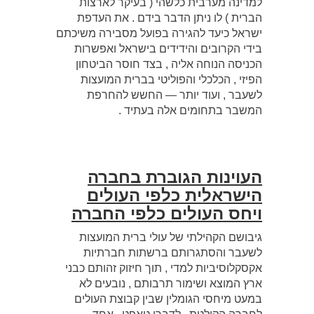
למדינה מערבית כלשהי ( בעיקר לארצות
הברית ) לו ניתן הדבר בידם . את העדפת
ישראל כיעד להגירה בפועל מסבירה משיכתם
בידי הקרובים והידידים בישראל ואפשרות
הכניסה הנוחה אליה , בצד חוסר הביטחון
הפיזי , הכלכלי והפוליטי בברית המועצות
לשעבר , ועוד יותר — החשש להחרפת
המשבר בתחומים אלה בעתיד .
העוינות הגוברת בחברה
הישראלית כלפי העולים
ויחס העולים כלפי החברה
גיבושם הקהילתי של עולי ברית המועצות
לשעבר והסתגרותם ברשתות חברתיות
אקסקלוסיביות למדי , תוך חיזוק זהותם כבני
ארץ המוצא ושימור תרבותם , נובעים לא
במעט מיחסי הגומלין שבין קבוצת העולים