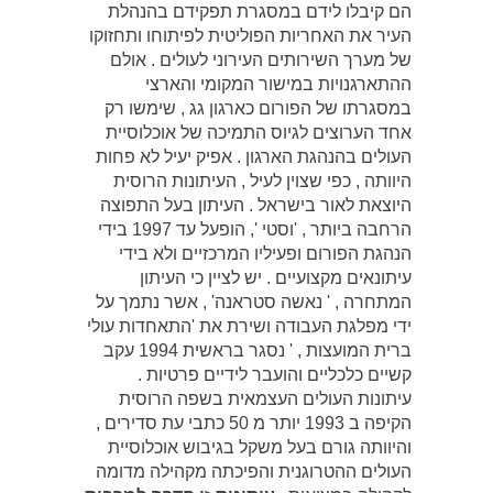
הם קיבלו לידם במסגרת תפקידם בהנהלת
העיר את האחריות הפוליטית לפיתוחו ותחזוקו
של מערך השירותים העירוני לעולים . אולם
ההתארגנויות במישור המקומי והארצי
במסגרתו של הפורום כארגון גג , שימשו רק
אחד הערוצים לגיוס התמיכה של אוכלוסיית
העולים בהנהגת הארגון . אפיק יעיל לא פחות
היוותה , כפי שצוין לעיל , העיתונות הרוסית
היוצאת לאור בישראל . העיתון בעל התפוצה
הרחבה ביותר , 'וסטי ', הופעל עד 1997 בידי
הנהגת הפורום ופעיליו המרכזיים ולא בידי
עיתונאים מקצועיים . יש לציין כי העיתון
המתחרה , ' נאשה סטראנה' , אשר נתמך על
ידי מפלגת העבודה ושירת את 'התאחדות עולי
ברית המועצות , ' נסגר בראשית 1994 עקב
קשיים כלכליים והועבר לידיים פרטיות .
עיתונות העולים העצמאית בשפה הרוסית
הקיפה ב 1993 יותר מ 50 כתבי עת סדירים ,
והיוותה גורם בעל משקל בגיבוש אוכלוסיית
העולים ההטרוגנית והפיכתה מקהילה מדומה