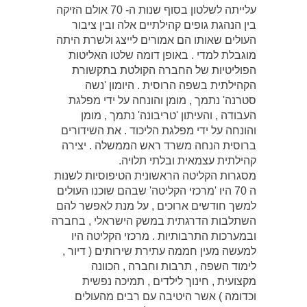
עלייתה לשלטון בסוף שנות ה- 70 אולם הזיקה
בין הנהגת גופים קהילתיים אלה ובין ציבור
העולים שאותו הם אמורים לייצג ולשרת היתה
מוגבלת למדי . באופן דומה שלטו האליטות
הפוליטיות של החברה הקולטת בתקשורת
הקהילתית בשפה הרוסית . היומון 'נשה
סטרנה' נתמך , מומן והונחה על ידי מפלגת
העבודה , והעיתון 'טריבונה' נתמך , מומן
והונחה על ידי מפלגת הליכוד . את השידורים
ברוסית הנחה משרד ראש הממשלה . יצירה
קהילתית עצמאית ובלתי תלויה.
מסגרות הקליטה הראשונית הטיפוסיות לשנות
ה 70 היו 'מרכזי הקליטה' שבהם שוכנו העולים
למשך חודשים ארוכים , על מנת לאפשר להם
השתלבות הדרגתית במשק הישראלי , בחברה
ובמערכות התרבותיות . מרכזי הקליטה היו
למעשה מעין חממה עתירת שירותים ( דיור ,
לימוד השפה , תרבות וחברה , הכוונה
מקצועית , חינוך לילדים , תמיכה נפשית
וכדומה ) אשר היטיבה עם רבים מהעולים