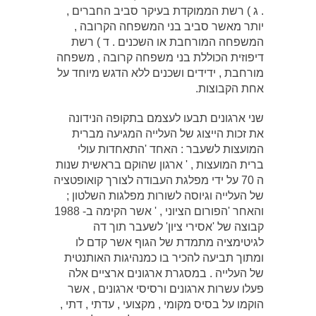
. ג ) רשת הממוקדת בעיקר סביב החברים ,
יותר מאשר סביב בני המשפחה הקרובה ,
המשפחה המורחבת או השכנים . ד ) רשת
דיפוזית הכוללת בני משפחה קרובה , משפחה
מורחבת , ידידים ושכנים ללא הדגש מיוחד על
אחת הקבוצות.
שני ארגונים תבעו לעצמם בתקופה הנידונה
את זכות הייצוג של העלייה המגיעה מברית
המועצות לשעבר : האחד 'התאחדות עולי
ברית המועצות , ' ארגון שהוקם בראשית שנות
ה 70 על ידי מפלגת העבודה לצורך קואופטציה
של העלייה וגיוסה לשורות מפלגות השלטון ;
והאחר 'הפורום הציוני , ' אשר הקימה ב- 1988
קבוצה של 'אסירי ציון' לשעבר תוך דה
לגיטימציה מתמדת של הגוף אשר קדם לו
ומתוך תביעה להכיר בו כמנהיגות האותנטית
של העלייה . במסגרת ארגונים ארציים אלה
פעלו עשרות ארגונים ורסיסי ארגונים , אשר
הוקמו על בסיס מקומי , מקצועי , עדתי , דתי ,