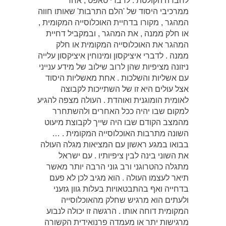
לחברה הקולטת . לדברי טאפט , אחד
ממרכיבי היסוד של 'הלם התרבות' שאותו חווה
המהגר , מקורו בדחיית האוכלוסייה המקומית ,
או חלק ממנה , את המהגר , ובמקביל דחיית
המהגר את האוכלוסייה המקומית או חלק
ממנה . לדברי איציקסון ומינוחין איציקסון עלייה
ניזונה מציפיות שהן לרוב שילוב של מידע ענייני
עם אשליות והשלכות . אחת מאשליות היסוד
אצל עולים היא זו של השתייכות לקבוצה
לאומית הומוגנית ואוהדת . העולה מצפה להגיע
למקום שבו יהיה ככל האחרים ולהשתחרר
מהמצב הקודם שבו היה שייך לקבוצת מיעוט
השונה מתרבות האוכלוסייה המקומית . …
בבואו במגע ראשון עם המציאות מגלה העולה
את השוני בינה לבין ציפיותיו . עם ישראל
מתגלה כהטרוגני ורב גוני הרבה יותר מאשר
תיאר לעצמו העולה . הוא מגיב לכן לא פעם
בדחייה ואף בהתבטאויות בעלות גוון גזעני
ולעתים הוא מרגיש שחלק מהאוכלוסייה
המקומית דוחה אותו . הרגשה זו יכולה לנבוע
מרגישות יתר או מעמדה פרנואידית הקשורה