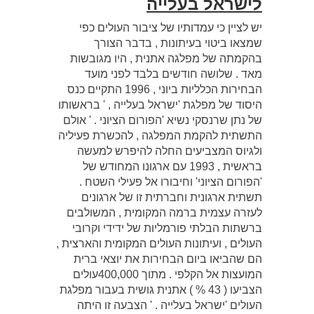
לישראל בעלייה
יש לציין כי עמדותיו של ציבור העולים כפי
שמצאו ביטוי בעיתונות , בדבר הצורך
בהקמתה של מפלגה אתנית , היו מגובשות
מאד . שלושה חודשים בלבד לפני מועד
הבחירות הכלליות ביוני , 1996 התקיים כנס
היסוד של מפלגת 'ישראל בעלייה , ' בראשותו
של נתן שרנסקי נשיא 'הפורום הציוני . ' אולם
התשתית להקמת המפלגה , להכשרת פעיליה
ולגיוס המצביעים החלה להיפרש למעשה
בראשית , 1993 עם ארגונו המחודש של
'הפורום הציוני' וחיבורו אל פעילי השטח .
תשתית ארגונית וחברתית זו של ארגונים
לעזרה עצמית ברמה המקומית , המשולבים
ברשתות הבלתי פורמליות של ידידי וקרובי
העולים , ועיתונות העולים המקומית והארצית ,
הם שהביאו ביום הבחירות את יוצאי ברית
המועצות אל הקלפי . מתוך 400,000עולים
הצביעו ( 43 % ) אתנית גושית בעבור מפלגת
העולים 'ישראל בעלייה . ' הצבעה זו היתה