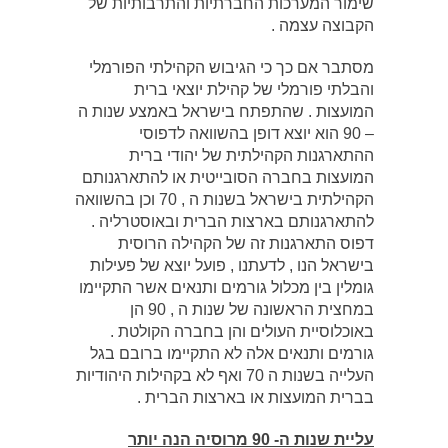
שימור המערכות החברתיות והתרבותיות של
הקבוצה עצמה .
מסתבר אם כך כי הגיבוש הקהילתי הפורמלי
והבלתי פורמלי של קהילת יוצאי ברית
המועצות . שהתפתח בישראל באמצע שנות ה
– 90 הוא יוצא דופן בהשוואה לדפוסי
ההתארגנות הקהילתית של יהודי ברית
המועצות בחברה הסובייטית או להתארגנותם
הקהילתית בישראל בשנות ה , 70 וכן בהשוואה
להתארגנותם בארצות הברית ובאוסטרליה .
דפוס התארגנות זה של הקהילה הרוסית
בישראל הנו , לדעתנו , פועל יוצא של פעילות
גומלין בין מכלול גורמים ותנאים אשר התקיימו
במחצית הראשונה של שנות ה , 90 הן
באוכלוסיית העולים והן בחברה הקולטת .
גורמים ותנאים אלה לא התקיימו ברובם בגל
העלייה בשנות ה 70 ואף לא בקהילות היהודיות
בברית המועצות או בארצות הברית .
עליית שנות ה- 90 מרוסיה הנה יותר