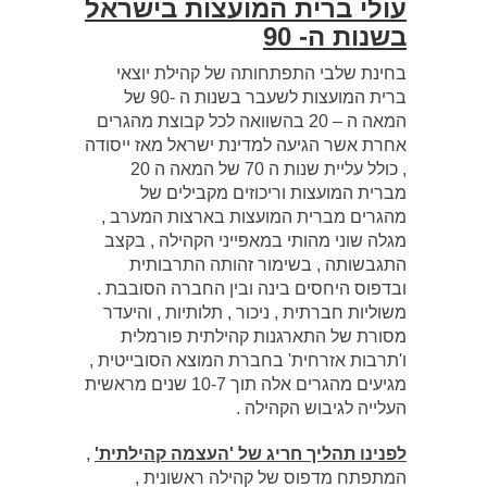
עולי ברית המועצות בישראל
בשנות ה- 90
בחינת שלבי התפתחותה של קהילת יוצאי
ברית המועצות לשעבר בשנות ה -90 של
המאה ה – 20 בהשוואה לכל קבוצת מהגרים
אחרת אשר הגיעה למדינת ישראל מאז ייסודה
, כולל עליית שנות ה 70 של המאה ה 20
מברית המועצות וריכוזים מקבילים של
מהגרים מברית המועצות בארצות המערב ,
מגלה שוני מהותי במאפייני הקהילה , בקצב
התגבשותה , בשימור זהותה התרבותית
ובדפוס היחסים בינה ובין החברה הסובבת .
משוליות חברתית , ניכור , תלותיות , והיעדר
מסורת של התארגנות קהילתית פורמלית
ו'תרבות אזרחית' בחברת המוצא הסובייטית ,
מגיעים מהגרים אלה תוך 10-7 שנים מראשית
העלייה לגיבוש הקהילה .
לפנינו תהליך חריג של 'העצמה קהילתית'
,
המתפתח מדפוס של קהילה ראשונית ,