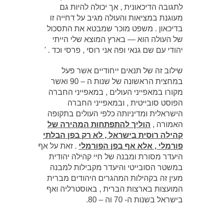
לתגובה הדיכאונית , אך יכולה להיות גם
מעוגנת במציאות והעולה מגיב על דחייה זו
בדיכאון . משפט מוכר שמבטא את התסכול
של העולה הוא — בארץ המוצא שלי הייתי
יהודי עם שם גנאי ופה אני רוסי , פרסי וכד . '
שילוב זה של תנאים ייחודיים אשר פעל
במחצית הראשונה של שנות ה – 90 ואשר
מקורו במאפייני העולים , במאפייני החברה
הפוסט סובייטית , ובמאפייני החברה
הישראלית ומדיניותה כלפי העולים בתקופה
האמורה ,
הוליך להתפתחות המהירה של
קהילה רוסית בישראל , לא רק בפן הבלתי
פורמלי , אלא אף בפן הפורמלי
. זאת על אף
היעדר מסורת ומבנה של חיי קהילה יהודית
במשטר הסובייטי והיעדר מקבילות למבנה
מעין זה בקהילות המהגרים היהודים מברית
המועצות בארצות הברית , באוסטרליה ואף
בישראל בשנות ה- 70 וה – 80.