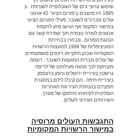
שימשו ערוצי גיוס של האוכלוסייה לשורותיו . ב
1995 היו מיוצגים ב'פורום הציוני' 42 ארגוני
עולים מברה"מ לשעבר. פעילי הפורום הציוני
במישור המקומי אף הגישו סיוע להקמת
ארגונים לעזרה עצמית תוך שמירת קשר עם
הנהגת הפורום , ונבחרו בבחירות
המוניציפליות של 1994 למועצות הרשויות
המקומיות שבהן התקיימו ריכוזים משמעותיים
של עולים מברית המועצות לשעבר . דוגמה
מובהקת לכך מהווה פעילותם של לריסה
גרשטין בעיריית ירושלים ורומן ברונפמן
בעיריית חיפה . הם קיבלו לידם במסגרת
תפקידם בהנהלת העיר את האחריות
הפוליטית לפיתוחו ותחזוקו של מערך
השירותים העירוני לעולים .
התגבשות העולים מרוסיה
במישור הרשויות המקומיות