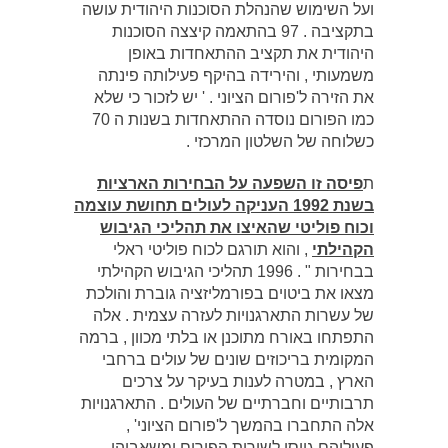
ועל השימוש שהנהלת הסוכנות היהודית עושה
בתקציבה . 97 בהתאמה קיצצה הסוכנות
היהודית את תקציב ההתאחדות באופן
משמעותי , והירידה בהיקף פעילותה פינתה
את הזירה ל'פורום הציוני . ' יש לזכור כי שלא
כמו הפורום נוסדה ההתאחדות בשנות ה 70
כשלוחה של השלטון המרכזי .
ת
פיסה זו השפעה על הבחירות הארציות
בשנת 1992 העניקה לעולים תחושת עוצמה
וכוח פוליטי שהאיצו את תהליכי הגיבוש
הקהילתי
, והוא תורגם לכוח פוליטי ראלי
בבחירות " . 1996 תהליכי הגיבוש הקהילתי
מצאו את ביטוים בפורמליזציה גוברת והולכת
של עשרות התארגנויות לעזרה עצמית . אלה
התפתחו באורח מתוכנן או בלתי מכוון , ברמה
המקומית בריכוזים שונים של עולים ברחבי
הארץ , במטרה לענות בעיקר על צרכים
תרבותיים וחברתיים של העולים . התארגנויות
אלה התחברו בהמשך ל'פורום הציוני' ,
פעיליהם גויסו לשירות הפורום ומשאביהן