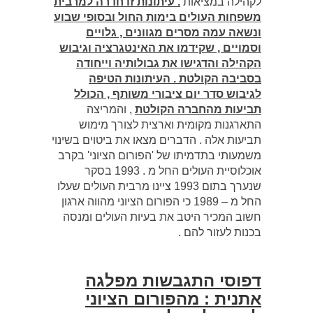
לקהילה במציאות
. עיתונות זו חדרה למרבית
משפחות העולים בימות החול ובסופי שבוע
ונשאה עמה מסרים מגוונים , גלויים
וסמויים , שקידמו את האינטגרציה וגיבוש
הקהילה והדגישו את גבולותיה וייחודה
בסביבה הקולטת . העיתונות הטיפה
לגיבוש סדר יום ציבורי משותף , הכולל
תביעות מהחברה הקולטת
, והמריצה
התארגנות מקומית וארצית לצורך מימוש
תביעות אלה . הדברים מצאו את ביטוים בשינוי
משמעותי בתדמיתו של 'הפורום הציוני' בקרב
אוכלוסיית העולים החל מ . 1993 בסקר
שנערך בתום 1993 ציינו מרבית העולים שעלו
החל מ – 1989 כי הפורום הציוני מהווה ארגון
חשוב המכיר היטב את בעיות העולים ומנסה
בכנות לעזור להם .
דפוסי התגבשות מפלגה
אתנית : מהפורום הציוני