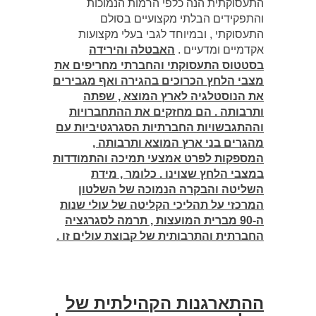
התעסוקתית הנה כלפי הרמות הנמוכות
והתפקידים הבלתי מקצועיים בסולם
התעסוקתי , ובמיוחד לגבי בעלי מקצועות
אקדמיים ומדעיים .
האבטלה והירידה
בסטטוס התעסוקתי והחברתי מחריפים את
מצבי הלחץ הכרוכים בהגירה ואף מגבירים
את הנוסטלגיה לארץ המוצא , שפתה
ותרבותה . הם מחזקים את ההתחברויות
וההתגבשויות החברתיות הסגרגטיביות עם
מהגרים בני ארץ המוצא ותרבותה ,
המספקות לפרט אמצעי תמיכה והתמודדות
במצבי הלחץ שצוינו . כלומר , מידת
השליטה והבקרה הנמוכה של השלטון
המרכזי על תהליכי הקליטה של עולי שנות
ה-90 מברית המועצות , תרמה לסגרגציה
החברתית והתרבותית של קבוצת עולים זו .
ההתארגנות הקהילתית של