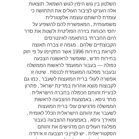
השלטון בין גוש הימין לגוש השמאל. תוצאות
אלה העניקו לציבור העולים את התחושה כי
עומדת לרשותם עוצמה אלקטורלית
משמעותית , המאפשרת להם להשפיע על
יחסי הכוחות בזירה הפוליטית ולשנות את סדר
היום החברתי בהתאמה לאינטרסים
הקבוצתיים שלהם . מגמה זו צברה תאוצה
לקראת בחירות 1996 אשר התקיימו על פי חוק
בחירות חדש , שאפשר לראשונה הצבעה
כפולה — בעבור המועמד לראשות הממשלה
ובעבור מפלגה המועמדת לכנסת . שיטה זו
אפשרה לעולי ברית המועצות לשעבר , כמו גם
לקבוצות מוצא אחרות במדינת ישראל , פתרון
לבעיית זהותם הכפולה בחברה הישראלית .
מחד גיסא , באמצעות ההצבעה לראשות
הממשלה מדגישים עולי ברית המועצות
לשעבר את זהותם הישראלית הכלל לאומית ,
ומאידך גיסא , באמצעות ההצבעה בעבור
מפלגת העולים הם מדגישים את זהותם
הסקטוריאלית . יש לציין כי הצבעה זו איחדה