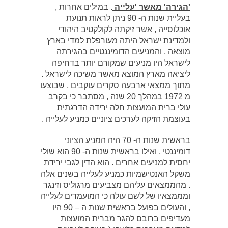
'הגירה' מאשר 'עלייה
. במילים אחרות ,
בעליית שנות ה- 90 ניתן לראות תנועת
אוכלוסייה , אשר זיקתה לקולקטיב היהודי
ולמדינת ישראל היתה מעורפלת למדי בארץ
מוצאה , והמניעים הדומיננטיים בהגירתה
לישראל היו מניעים שמקורם יותר בדחיפה
ליציאה מארץ המוצא מאשר משיכה לישראל .
מתוך ממצאי ארבעה סקרים עוקבים , שבוצעו
מ 1972 במהלך 20 שנה , מסתבר כי בקרב
עולי ברית המועצות חלה ירידה הדרגתית
בעוצמת הזיקה לערכים ציוניים כמניע לעלייה .
בראשית שנות ה- 70 היה המניע הציוני
דומיננטי , ואילו בראשית שנות ה- 90 הוא שולי
יחסית למניעים אחרים . הוא הדין לגבי ירידת
משקל האנטישמיות כמניע לעלייה בשנים אלה
. מהממצאים עליהם מצביעים מרגוליס וזינגר
ומממצאיו של לשם עולה כי המועמדים לעלייה
, והעולים בפועל בראשית שנות ה – 90 היו
מעדיפים ברובם להגר מברית המועצות