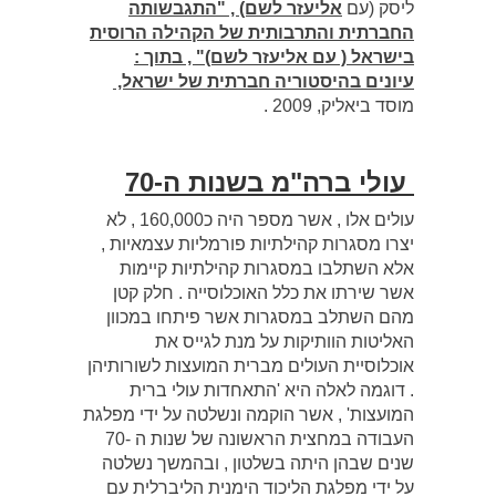
ליסק (עם
אליעזר לשם) , "התגבשותה
החברתית והתרבותית של הקהילה הרוסית
בישראל ( עם אליעזר לשם)" , בתוך :
עיונים בהיסטוריה חברתית של ישראל,
מוסד ביאליק, 2009 .
עולי ברה"מ בשנות ה-70
עולים אלו , אשר מספר היה כ160,000 , לא
יצרו מסגרות קהילתיות פורמליות עצמאיות ,
אלא השתלבו במסגרות קהילתיות קיימות
אשר שירתו את כלל האוכלוסייה . חלק קטן
מהם השתלב במסגרות אשר פיתחו במכוון
האליטות הוותיקות על מנת לגייס את
אוכלוסיית העולים מברית המועצות לשורותיהן
. דוגמה לאלה היא 'התאחדות עולי ברית
המועצות' , אשר הוקמה ונשלטה על ידי מפלגת
העבודה במחצית הראשונה של שנות ה -70
שנים שבהן היתה בשלטון , ובהמשך נשלטה
על ידי מפלגת הליכוד הימנית הליברלית עם