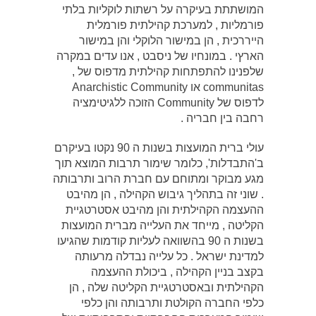
המושתתת בעיקרה על רשתות לוקליות בלתי
פורמליות , למערכת קהילתית פורמלית
הייררכית , הן במישור הלוקלי והן במישור
הארץי . במונחיו של ניסבט , אנו עדים במקרה
שלפנינו להתפתחות קהילתית מדפוס של ,
communitas או Anarchistic Community
לדפוס של Community הזוכה ללגיטימציה
רחבה בין חבריה .
עולי ברית המועצות בשנות ה 90 נקטו בעיקרם
ב'התבדלות', כלומר שימור תרבות המוצא תוך
מגע מבוקר ומתוחם עם חברת הרוב ותרבותה
. שוני זה בתהליך גיבוש הקהילה , הן מהיבט
ההעצמה הקהילתית והן מהיבט אסטרטגיית
הקליטה , מייחד את העלייה מברית המועצות
בשנות ה 90 בהשוואה לעליות קודמות שהגיעו
למדינת ישראל . כל עלייה נבדלה מרעותה
בקצב בניין הקהילה , ביכולת ההעצמה
הקהילתית ובאסטרטגיית הקליטה שלה , הן
כלפי החברה הקולטת ותרבותה והן כלפי