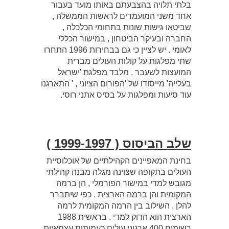
בלתי תלויה בהצבעתם באותו מועד בעבור
אחד משני המועמדים לראשות הממשלה ,
שביטאו גישות שונות בתחומי הכלכלה ,
החברה ובעיקר הביטחון , במישור הכללי
לאומי . יש לציין כי גם בבחירות 1996 התחרו
שתי מפלגות על קולות העולים מברית
המועצות לשעבר . מלבד מפלגת 'ישראל
בעלייה' מייסודו של 'הפורום הציוני , ' התארגנו
עוד סיעות ומפלגות על בסיס אתני רוסי.
שלב הביסוס ( 1999-1997 )
בחינת המאפיינים הקהילתיים של אוכלוסיית
העולים בתקופה שצוינה מגלה מבנה קהילתי
מגובש למדי במישור הפורמלי , הן ברמה
המקומית והן ברמה הארצית . כפי שיתברר
להלן , השילוב בין הרמה המקומית לרמה
הארצית הוא הדוק למדי . בראשית 1988
רשומים 400 ארגוני עולים כעמותות עצמאיות ,