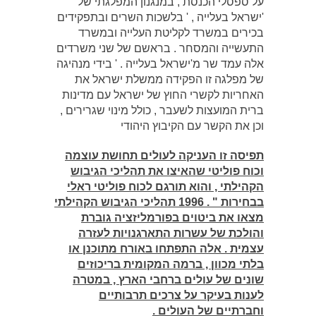
על ספסלי הכנסת , במנגנון המפלגתי של
'ישראל בעלייה , ' בלשכות השרים ובתפקידים
בכירים במשרד לקליטת העלייה ובמשרד
התעשייה והמסחר . בראשם של שני משרדים
אלה עמד שר מ'ישראל בעלייה . ' בידי מנהיגה
של מפלגה זו הפקידה ממשלת ישראל את
האחריות לקשרי החוץ של ישראל עם מדינות
ברית המועצות לשעבר , כולל מינוי שגרירים ,
וכן את הקשר עם הקיבוץ היהודי
תפיסה זו העניקה לעולים תחושת עוצמה
וכוח פוליטי שהאיצו את תהליכי הגיבוש
הקהילתי , והוא תורגם לכוח פוליטי ראלי
בבחירות " . 1996 תהליכי הגיבוש הקהילתי
מצאו את ביטוים בפורמליזציה גוברת
והולכת של עשרות התארגנויות לעזרה
עצמית . אלה התפתחו באורח מתוכנן או
בלתי מכוון , ברמה המקומית בריכוזים
שונים של עולים ברחבי הארץ , במטרה
לענות בעיקר על צרכים תרבותיים
וחברתיים של העולים .