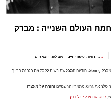
חמת העולם השנייה : מברק
ב
ביוגרפיות וסיפורי חיים
·
היום לפני
·
הנאציזם
היום בשנת 1945, הרמן גרינג שלח את מה שנקרא מברק Göring, הודעה המבקשת רשות לקבל את הנהגת הרייך
יטלר את גרינג מתאריו הרשמיים
והורה על מעצרו
ש,
גרוס-אדמירל
קרל דניץ