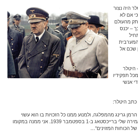
 באפריל 1945, עת היטלר היה נצור
כי אם לא
ותק מהעולם
ך – יכנס
תחיל
המערבית
 שכם אל
 היטלר
מכל תפקידיו
די אנשי
מן גרינג מהמפלגה, ולמנוע ממנו כל הזכויות בו הוא עשוי
ליהנות מכוח הצו של ה-29 ביוני 1941, וגם מכוח האמירה שלי ברייכסטאג ב-1 בספטמבר 1939. אני ממנה במקומו
 של הכוחות המזוינים“…