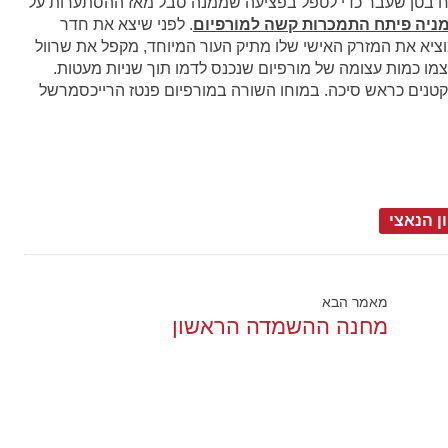
תוח בטן שעבר כדי לטפל בפציעה שממנה סבל מאז ההסתערות על
מניה פיתח התמכרות קשה למורפיום
. לפני שיצא את חדר
מוציא את המזרק האישי שלו מתיק העור המיוחד, מקפל את שרוול
 לעצמו כמות עצומה של מורפיום שנכנס לדמו תוך שניות מעטות.
ם קטנים כראש סיכה. במוחו השורה במורפיום פנטז הרייכסמרשל
 הנאצי
מאמר הבא
מחנה ההשמדה הראשון