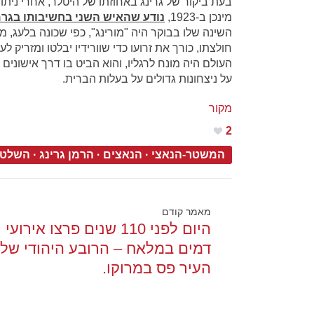
בעת ביקור של גרינג באחוזתו של היטלר, אחרי ני
מינכן ב-1923,
נודע שהאיש השני בחשיבותו בגר
השינה שלו בבוקר היה "מורינג", כפי שכונה בלעג, 
חולצתו, כורך את זרועו כדי שוורידיו יבלטו ומזריק
העולם היה מונח לרגליו, והוא הביט בו דרך אישוני
על ניצחונות גדולים על בעלות הברית.
מקור
2
המשטר-הנאצי
·
הנאצים
·
הרמן גרינג
·
השלטון
מאמר קודם
היום לפני 110 שנים פרצו אירועי
דמים במלאח – הרובע היהודי של
העיר פס במרוקו.