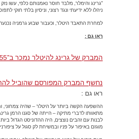
”גרינג והימלר, מלבד חוסר נאמנותם כלפי, עשו נזק
ניהלו ללא ידיעתי ונגד רצוני, וניסיון בלתי חוקי לת
למחרת התאבד היטלר, וכעבור שבוע גרמניה נכנעה.
ראו גם :
ה
מברק של גרינג להיטלר נמכר ב־55 אלף דולרים
נחשף המברק המפורסם שהוביל להת
ראו גם :
ההשפעה הקשה ביותר על היטלר – שהיה צמחוני, ור
מתאוותו לדברי מתיקה – הייתה של סגנו הרמן גרינג
לבנות עם זהבים נוצצים, היה ההדוניסט הגדול ביו
מוגזם באיפור על פניו ובמשיחת לק סגול על ציפורניו