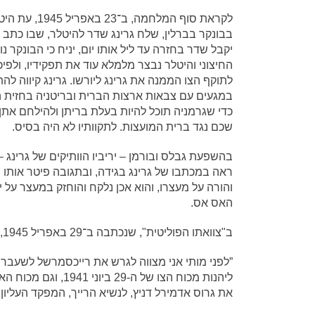
לקראת סוף המלחמה, ב־23
בבונקר בברלין, שלח גרינג שדר להיטלר, שבו כתב 
יקבל שדר בחזרה עד ליל אותו יום, יניח כי הבונקר נ
החיצוני והיטלר נבצר מלמלא עוד את תפקידיו, ולפיכ
לתוקף הצו הממנה את גרינג ליורשו. גרינג קיווה לה
במגעים עם צבאות ארצות הברית ובריטניה בחזית 
כדי שגרמניה תוכל להיות בעלת בריתן ולהילחם אתן
שכם נגד ברית המועצות. לתקוותיו לא היה בסיס.
בהשפעת גבלס ובורמן – יריביו הוותיקים של גרינג –
ראה במכתבו של גרינג בגידה, ובתגובה פיטר אותו 
והורה על מעצרו, והוא אכן נלקח והוחזק במעצר על י
האס אס.
ב"צוואתו הפוליטית", שנכתבה ב־29 באפריל 1945, כתב היטלר:
”לפני מותי אני מצווה לגרש את רייכסמרשל לשעבר הר
את גרוס אדמירל דניץ, לנשיא הרייך, המפקד העליון