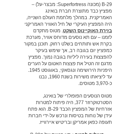
B-29 (מכונה Superfortress: מבצר-על) –
מפציץ כבד מתוצרת חברת בואינג
האמריקנית. במהלך מלחמת העולם השנייה,
היה המפציץ העיקרי של חיל האוויר האמריקני
בזירת האוקיינוס השקט
. מטוס מתקדם
לזמנו – עם תא נוסעים מדוחס אוויר, מערכת
בקרת אש ותותחים בשלט רחוק. תוכנן במקור
כמפציץ יום בגובה רב, אך שימש בעיקר
להפצצות בעירה ליליות בגובה נמוך. מפציץ
מדגם זה הטיל את פצצות האטום על הערים
היפניות הירושימה ונגסאקי, באוגוסט 1945.
עד ליציאתו משירות בשנת 1960, נבנו
כ-3,970 מטוסים.
מטוס הנוסעים הפופולרי של בואינג,
הסטרטוקרוזר 377, היה פיתוח למטרות
אזרחיות של המפציץ הכבד B-29. הוא פתח
עידן של נוחות בטיסות ונרכש על-ידי חברות
תעופה כפאן אמריקן ובריטיש איירווייז.