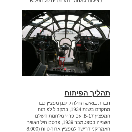
בצילום למטה :
תא הטייס של הB-29
תהליך הפיתוח
חברת בואינג החלה לתכנן מפציץ כבד
מתקדם בשנת 1934, במקביל לפיתוח
המפציץ B-17. עם פרוץ מלחמת העולם
השנייה בספטמבר 1939, פרסם חיל האוויר
האמריקני דרישה למפציץ ארוך-טווח (8,000