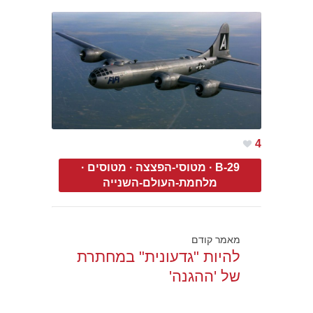
4
B-29
·
מטוסי-הפצצה
·
מטוסים
·
מלחמת-העולם-השנייה
מאמר קודם
להיות "גדעונית" במחתרת
של 'ההגנה'