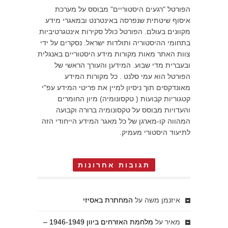
הפורטל "רגעים היסטוריים" מבוסס על מערכת
איסוף שיטתית שנפרסה באינטרנט ובמאגרי מידע
מקוונים בעולם. הפורטל כולל סקירות אינטגרטיביות
בתחומי ההיסטוריה ותולדות ישראל. נסקרים על ידי
צוות האתר מאות מקורות מידע היסטוריים באנגלית
ובעברית מדי שבוע. המידען והעורך הראשי של
הפורטל הוא עמי סלנט . כל מקורות המידע
מאונדקסים תוך ניסיון למיין את פריטי המידע עפ"י
קטגוריות קבועות ( טקסונומיה) מיון החומרים
והעדויות מבוסס על טקסונומיה ברורה וקבועה
המהווה קו-מארגן של כל מאגר המידע הייחודי הזה
לתיעוד היסטורי מעמיק.
תגובות אחרונות
איזנמן משה
על
המחתרת באסיזי
מאיר
על
מלחמת האזרחים ביוון 1946-1949 –