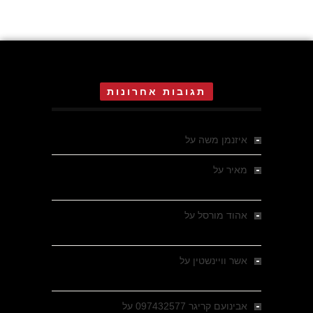
תגובות אחרונות
איזנמן משה
על
המחתרת באסיזי
מאיר
על
מלחמת האזרחים ביוון 1946-1949 –
מבחר צילומים היסטוריים
אהוד מורסל
על
רחובות ברסלאו, גרמניה,
בחודשים האחרונים של מלחמת העולם השנייה
אשר וויינשטין
על
רחובות ברסלאו, גרמניה,
בחודשים האחרונים של מלחמת העולם השנייה
אבינועם קריגר 097432577
על
גולני בכיבוש